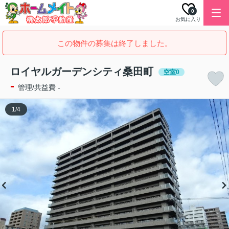
0
お気に入り
この物件の募集は終了しました。
ロイヤルガーデンシティ桑田町
空室0
-
管理/共益費 -
1
/
4