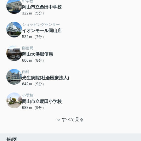
中学校
岡山市立桑田中学校
322ｍ（5分）
ショッピングセンター
イオンモール岡山店
532ｍ（7分）
郵便局
岡山大供郵便局
606ｍ（8分）
内科
光生病院(社会医療法人)
642ｍ（9分）
小学校
岡山市立鹿田小学校
688ｍ（9分）
すべて見る
地図