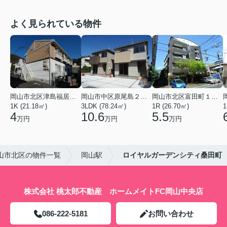
よく見られている物件
岡山市北区津島福居１丁目
岡山市中区原尾島２丁目
岡山市北区富田町１丁目
1K (21.18㎡)
3LDK (78.24㎡)
1R (26.70㎡)
1
4
10.6
5.5
万円
万円
万円
山市北区の物件一覧
岡山駅
ロイヤルガーデンシティ桑田町
株式会社 桃太郎不動産 ホームメイトFC岡山中央店
086-222-5181
お問い合わせ