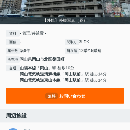
【外観】外観写真（昼）
- 管理/共益費 -
賃料
-
3LDK
面積
間取り
築6年
12階/15階建
築年数
所在階
岡山県
岡山市北区
桑田町
所在地
山陽本線
「
岡山
」駅 徒歩10分
交通
岡山電気軌道清輝橋線
「
岡山駅前
」駅 徒歩14分
岡山電気軌道東山本線
「
岡山駅前
」駅 徒歩14分
お問い合わせ
無料
周辺施設