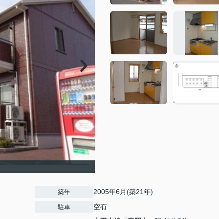
）
2005年6月(築21年)
築年
空有
駐車