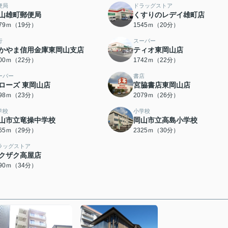
便局
ドラッグストア
山雄町郵便局
くすりのレデイ雄町店
479ｍ（19分）
1545ｍ（20分）
行
スーパー
かやま信用金庫東岡山支店
ティオ東岡山店
700ｍ（22分）
1742ｍ（22分）
ーパー
書店
ローズ 東岡山店
宮脇書店東岡山店
798ｍ（23分）
2079ｍ（26分）
学校
小学校
山市立竜操中学校
岡山市立高島小学校
265ｍ（29分）
2325ｍ（30分）
ラッグストア
クザク高屋店
690ｍ（34分）