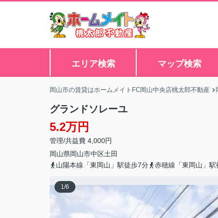
エリア検索
マップ検索
岡山市の賃貸はホームメイトFC岡山中央店桃太郎不動産
グランドソレーユ
5.2万円
管理/共益費 4,000円
岡山県
岡山市中区
土田
山陽本線「東岡山」駅徒歩7分
赤穂線「東岡山」駅
1
/
6