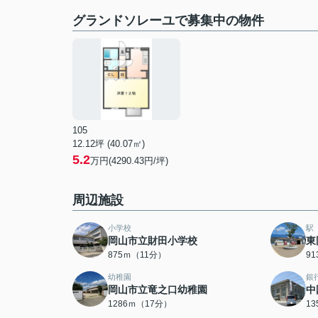
グランドソレーユで募集中の物件
105
12.12坪 (40.07㎡)
5.2
万円(4290.43円/坪)
周辺施設
小学校
駅
岡山市立財田小学校
東
875ｍ（11分）
9
幼稚園
銀
岡山市立竜之口幼稚園
中
1286ｍ（17分）
1