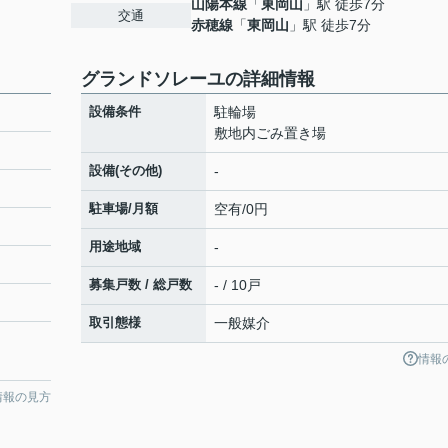
山陽本線
「
東岡山
」駅 徒歩7分
交通
赤穂線
「
東岡山
」駅 徒歩7分
グランドソレーユの詳細情報
設備条件
駐輪場
敷地内ごみ置き場
設備(その他)
-
駐車場/月額
空有/0円
用途地域
-
募集戸数 / 総戸数
- / 10戸
取引態様
一般媒介
情報
情報の見方