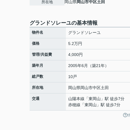
岡山県
岡山市中区
土田
所在地
グランドソレーユの基本情報
物件名
グランドソレーユ
価格
5.2万円
管理/共益費
4,000円
築年月
2005年6月（築21年）
総戸数
10戸
所在地
岡山県
岡山市中区
土田
交通
山陽本線
「
東岡山
」駅 徒歩7分
赤穂線
「
東岡山
」駅 徒歩7分