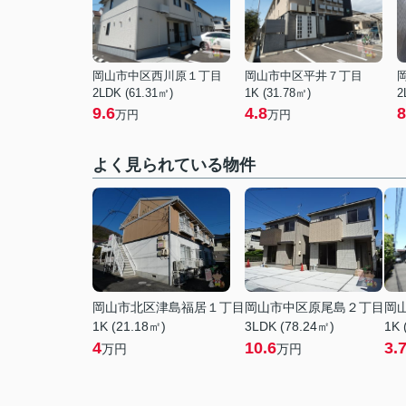
岡山市中区西川原１丁目
岡山市中区平井７丁目
2LDK (61.31㎡)
1K (31.78㎡)
2
9.6
4.8
8
万円
万円
よく見られている物件
岡山市北区津島福居１丁目
岡山市中区原尾島２丁目
岡
1K (21.18㎡)
3LDK (78.24㎡)
1K 
4
10.6
3.
万円
万円