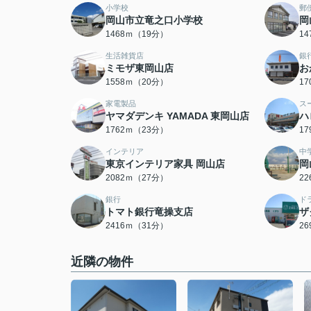
小学校
郵
岡山市立竜之口小学校
岡
1468ｍ（19分）
1
生活雑貨店
銀
ミモザ東岡山店
お
1558ｍ（20分）
1
家電製品
ス
ヤマダデンキ YAMADA 東岡山店
ハ
1762ｍ（23分）
1
インテリア
中
東京インテリア家具 岡山店
岡
2082ｍ（27分）
2
銀行
ド
トマト銀行竜操支店
ザ
2416ｍ（31分）
2
近隣の物件