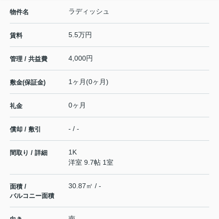
ラディッシュ
物件名
5.5万円
賃料
4,000円
管理 / 共益費
1ヶ月(0ヶ月)
敷金(保証金)
0ヶ月
礼金
- / -
償却 / 敷引
1K
間取り / 詳細
洋室 9.7帖 1室
30.87㎡ / -
面積 /
バルコニー面積
南