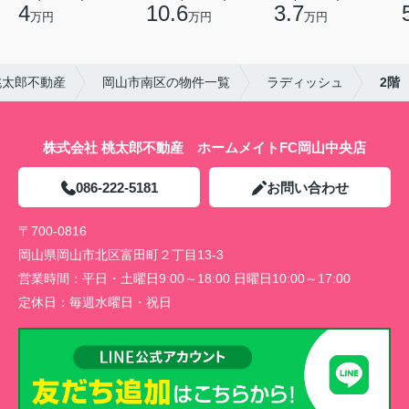
4
10.6
3.7
万円
万円
万円
桃太郎不動産
岡山市南区の物件一覧
ラディッシュ
2階
株式会社 桃太郎不動産 ホームメイトFC岡山中央店
086-222-5181
お問い合わせ
〒700-0816
岡山県岡山市北区富田町２丁目13-3
営業時間：
平日・土曜日9:00～18:00 日曜日10:00～17:00
定休日：
毎週水曜日・祝日