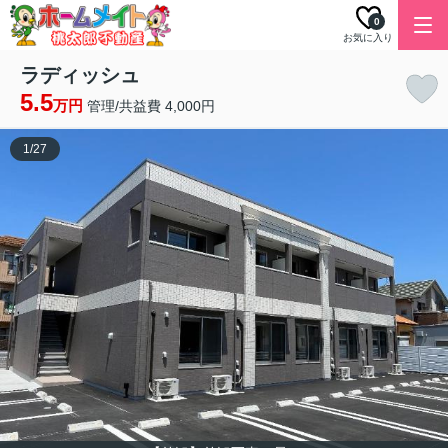
0
お気に入り
ラディッシュ
5.5
万円
管理/共益費 4,000円
1
/
27