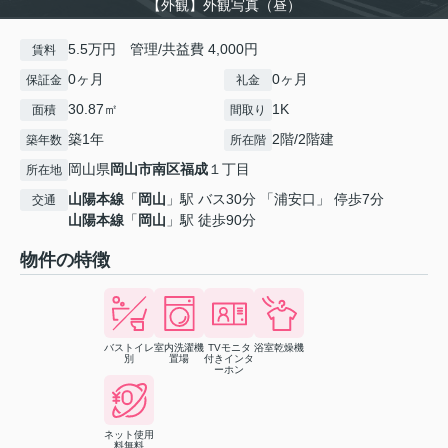
【外観】外観写真（昼）
5.5万円 管理/共益費 4,000円
賃料
0ヶ月
0ヶ月
保証金
礼金
30.87㎡
1K
面積
間取り
築1年
2階/2階建
築年数
所在階
岡山県
岡山市南区
福成
１丁目
所在地
山陽本線
「
岡山
」駅 バス30分 「浦安口」 停歩7分
交通
山陽本線
「
岡山
」駅 徒歩90分
物件の特徴
バストイレ
室内洗濯機
TVモニタ
浴室乾燥機
別
置場
付きインタ
ーホン
ネット使用
料無料