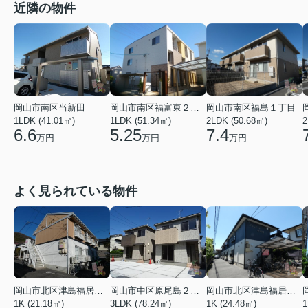
近隣の物件
岡山市南区当新田
岡山市南区福富東２丁目
岡山市南区福島１丁目
1LDK (41.01㎡)
1LDK (51.34㎡)
2LDK (50.68㎡)
2
6.6
5.25
7.4
万円
万円
万円
よく見られている物件
岡山市北区津島福居１丁目
岡山市中区原尾島２丁目
岡山市北区津島福居１丁目
1K (21.18㎡)
3LDK (78.24㎡)
1K (24.48㎡)
1