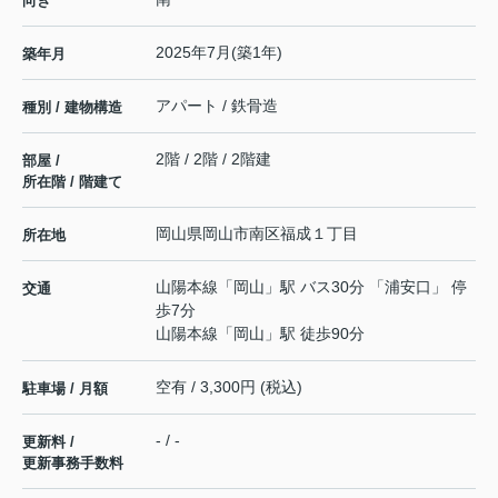
向き
2025年7月(築1年)
築年月
アパート / 鉄骨造
種別 / 建物構造
2階 / 2階 / 2階建
部屋 /
所在階 / 階建て
岡山県
岡山市南区
福成
１丁目
所在地
山陽本線
「
岡山
」駅 バス30分 「浦安口」 停
交通
歩7分
山陽本線
「
岡山
」駅 徒歩90分
空有 / 3,300円 (税込)
駐車場 / 月額
- / -
更新料 /
更新事務手数料