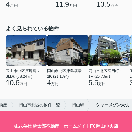
4
11.9
13.5
万円
万円
万円
よく見られている物件
岡山市中区原尾島２丁目
岡山市北区津島福居１丁目
岡山市北区富田町１丁目
3LDK (78.24㎡)
1K (21.18㎡)
1R (26.70㎡)
1
10.6
4
5.5
万円
万円
万円
動産
岡山市北区の物件一覧
岡山駅
シャーメゾン大供
株式会社 桃太郎不動産 ホームメイトFC岡山中央店