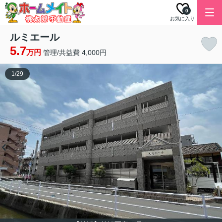
0
お気に入り
ルミエール
5.7
万円
管理/共益費 4,000円
1
/
29