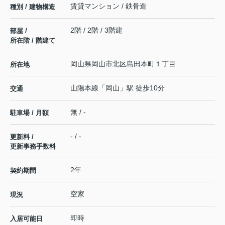
賃貸マンション / 鉄骨造
種別 / 建物構造
2階 / 2階 / 3階建
部屋 /
所在階 / 階建て
岡山県
岡山市北区
島田本町
１丁目
所在地
山陽本線
「
岡山
」駅 徒歩10分
交通
無 / -
駐車場 / 月額
- / -
更新料 /
更新事務手数料
2年
契約期間
空家
現況
即時
入居可能日