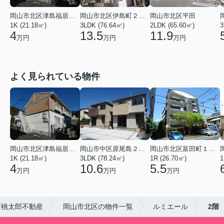
岡山市北区津島福居１丁目
岡山市北区伊島町２丁目
岡山市北区平田
1K (21.18㎡)
3LDK (76.64㎡)
2LDK (65.60㎡)
3
4
13.5
11.9
万円
万円
万円
よく見られている物件
岡山市北区津島福居１丁目
岡山市中区原尾島２丁目
岡山市北区富田町１丁目
1K (21.18㎡)
3LDK (78.24㎡)
1R (26.70㎡)
1
4
10.6
5.5
万円
万円
万円
店桃太郎不動産
岡山市北区の物件一覧
ルミエール
2階