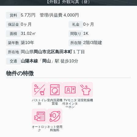
【外観】外観写真（昼）
5.7万円 管理/共益費 4,000円
賃料
0ヶ月
0ヶ月
保証金
礼金
31.02㎡
1K
面積
間取り
築10年
2階/3階建
築年数
所在階
岡山県
岡山市北区
島田本町
１丁目
所在地
山陽本線
「
岡山
」駅 徒歩10分
交通
物件の特徴
バストイレ
室内洗濯機
TVモニタ
浴室乾燥機
別
置場
付きインタ
ーホン
オートロッ
ネット使用
ク
料無料