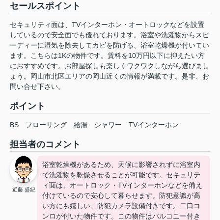
セールスポイント
セキュリティ面は、TVインターホン・オートロックなどを設置
しているので安全面でも優れております。浴室や洗濯物からスピ
ーディーに湿気を除去してカビを防げる、浴室乾燥機が付いてい
ます。こちらは1Kの物件です。賃料を10万円以下に抑えたい方
におすすめです。お部屋探しも楽しくワクワクしながら選びまし
ょう。岡山市北区エリアの岡山近くの情報が満載です。是非、お
問い合せ下さい。
ポイント
BS
フローリング
給湯
シャワー
TVインターホン
担当者のコメント
浴室乾燥機があるため、天候に影響されずに浴室内
で洗濯物を乾燥させることが可能です。セキュリテ
ィ面は、オートロック・TVインターホンなどを備え
近藤 盛紀
付けているので安心して暮らせます。防犯意識が高
い方にも嬉しい、防犯カメラ設備付きです。二口コ
ンロが付いた物件です。この物件はバルコニー付き