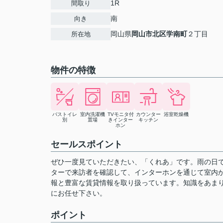
1R
間取り
南
向き
岡山県
岡山市北区
学南町
２丁目
所在地
物件の特徴
バストイレ
室内洗濯機
TVモニタ付
カウンター
浴室乾燥機
別
置場
きインター
キッチン
ホン
セールスポイント
ぜひ一度見ていただきたい、「くれあ」です。雨の日
ターで来訪者を確認して、インターホンを通じて室内
報と豊富な賃貸情報を取り扱っています。知識をあま
にお任せ下さい。
ポイント