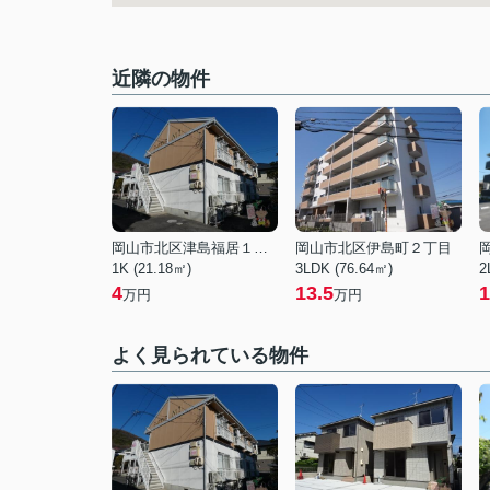
近隣の物件
岡山市北区津島福居１丁目
岡山市北区伊島町２丁目
1K (21.18㎡)
3LDK (76.64㎡)
2
4
13.5
1
万円
万円
よく見られている物件