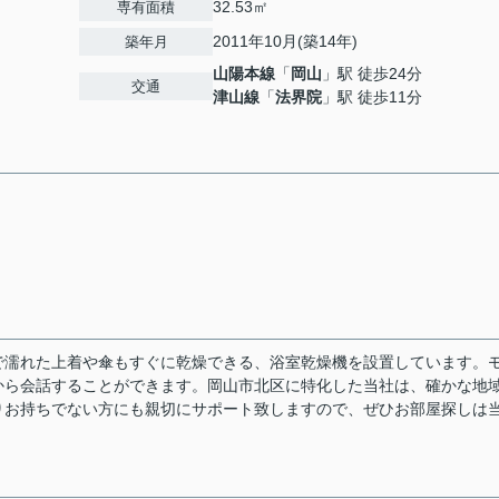
32.53㎡
専有面積
2011年10月(築14年)
築年月
山陽本線
「
岡山
」駅 徒歩24分
交通
津山線
「
法界院
」駅 徒歩11分
で濡れた上着や傘もすぐに乾燥できる、浴室乾燥機を設置しています。
から会話することができます。岡山市北区に特化した当社は、確かな地
りお持ちでない方にも親切にサポート致しますので、ぜひお部屋探しは