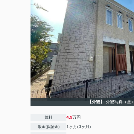
【外観】
外観写真（昼
4.9
万円
賃料
1ヶ月(0ヶ月)
敷金(保証金)