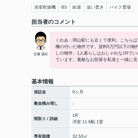
浴室乾燥機
BS
給湯
追い焚き
バイク置場
担当者のコメント
くれあ：岡山駅にも近くて便利。こちらは
機の付いた物件です。賃料5万円以下の物件
しの物件。1人暮らしはおしゃれな1Rで
近藤 盛紀
ています。素敵なお部屋を私達と一緒に見
基本情報
0ヶ月
保証金
敷金積み増し
-
1R
間取り / 詳細
洋室 11.6帖 1室
32.53㎡
専有面積