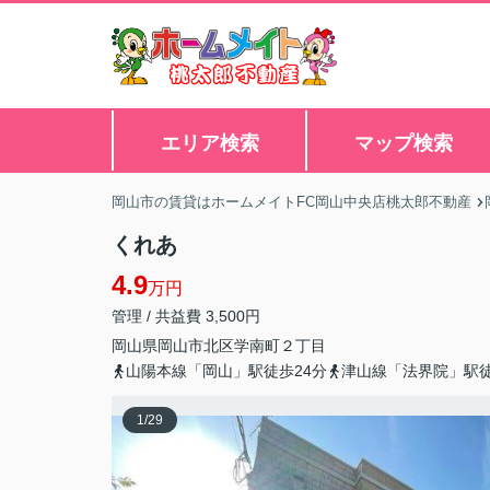
エリア検索
マップ検索
岡山市の賃貸はホームメイトFC岡山中央店桃太郎不動産
くれあ
4.9
万円
管理 / 共益費 3,500円
岡山県
岡山市北区
学南町
２丁目
山陽本線「岡山」駅徒歩24分
津山線「法界院」駅徒
1
/
29