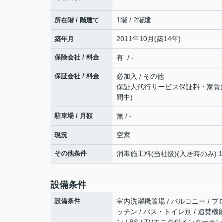
1階 / 2階建
所在階 / 階建て
2011年10月(築14年)
築年月
保険会社 / 料金
有 / -
保証会社 / 料金
必加入 / その他
保証人代行サービス保証料・家賃集金
間中)
駐車場 / 月額
無 / -
空家
現況
その他条件
消毒施工料(当社扱)(入居時のみ):1
設備条件
設備条件
室内洗濯機置場 / バルコニー / プ
ッチン / バス・トイレ別 / 追焚機能