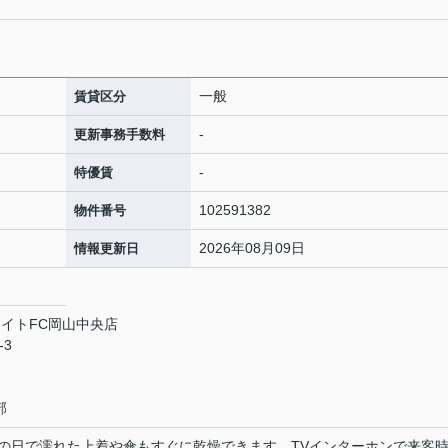
ン
一般
賃貸区分
-
更新事務手数料
-
特優賃
102591382
物件番号
2026年08月09日
情報更新日
イトFC岡山中央店
-3
部
の日で濡れた上着や傘もすぐに乾燥できます。TVインターホンで来客