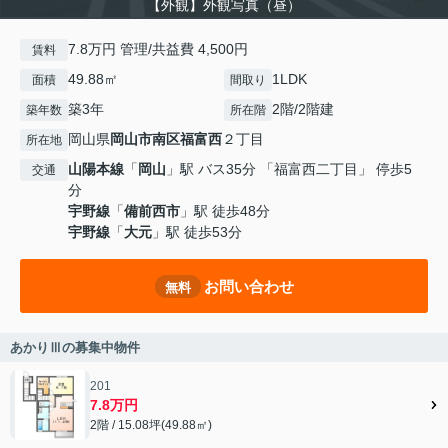
【外観】外観写真（昼）
7.8万円 管理/共益費 4,500円
賃料
49.88㎡
1LDK
面積
間取り
築3年
2階/2階建
築年数
所在階
岡山県
岡山市南区
福富西
２丁目
所在地
山陽本線
「
岡山
」駅 バス35分 「福富西二丁目」 停歩5
交通
分
宇野線
「
備前西市
」駅 徒歩48分
宇野線
「
大元
」駅 徒歩53分
お問い合わせ
無料
あかりⅢの募集中物件
201
7.8万円
2階 / 15.08坪(49.88㎡)