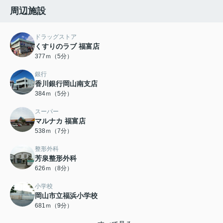
周辺施設
ドラッグストア
くすりのラブ 福富店
377ｍ（5分）
銀行
香川銀行岡山南支店
384ｍ（5分）
スーパー
マルナカ 福富店
538ｍ（7分）
整形外科
芳泉整形外科
626ｍ（8分）
小学校
岡山市立福浜小学校
681ｍ（9分）