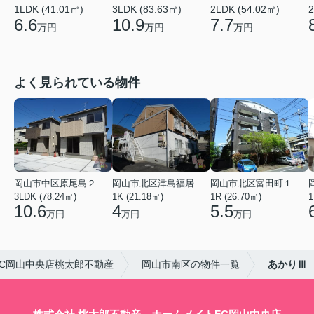
1LDK (41.01㎡)
3LDK (83.63㎡)
2LDK (54.02㎡)
2
6.6
10.9
7.7
万円
万円
万円
よく見られている物件
岡山市中区原尾島２丁目
岡山市北区津島福居１丁目
岡山市北区富田町１丁目
3LDK (78.24㎡)
1K (21.18㎡)
1R (26.70㎡)
1
10.6
4
5.5
万円
万円
万円
C岡山中央店桃太郎不動産
岡山市南区の物件一覧
あかりⅢ