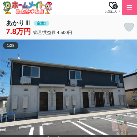
0
お気に入り
あかりⅢ
空室1
7.8万円
管理/共益費 4,500円
1
/
28