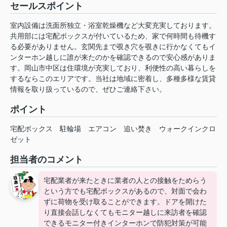
セールスポイント
室内設備は洗面所独立・浴室乾燥機など大変充実しております。
共用部には宅配ボックスが付いているため、家で何時間も待機す
る必要がありません。玄関先まで覗き穴を覗きに行かなくてもイ
ンターホン越しに誰が来たのかを確認できるので安心感がありま
す。岡山市中区は住環境が充実しており、利便性の高い暮らしを
するならこのエリアです。当社は地域に密着し、多種多様な賃貸
情報を取り扱っているので、ぜひご連絡下さい。
ポイント
宅配ボックス
駐輪場
エアコン
追い焚き
ウォークインクロ
ゼット
担当者のコメント
宅配業者が来たときに業者の人との接触をためらう
という方でも宅配ボックスがあるので、対面で会わ
ずに荷物を受け取ることができます。ドアを開けた
り直接会話しなくてもモニター越しに来訪者を確認
できるモニター付きインターホンで防犯対策が可能