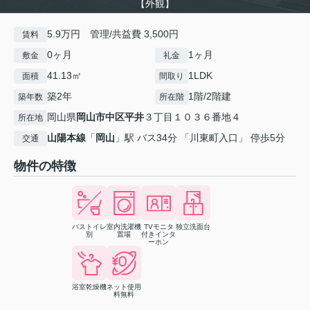
【外観】
5.9万円 管理/共益費 3,500円
賃料
0ヶ月
1ヶ月
敷金
礼金
41.13㎡
1LDK
面積
間取り
築2年
1階/2階建
築年数
所在階
岡山県
岡山市中区
平井
３丁目１０３６番地４
所在地
山陽本線
「
岡山
」駅 バス34分 「川東町入口」 停歩5分
交通
物件の特徴
バストイレ
室内洗濯機
TVモニタ
独立洗面台
別
置場
付きインタ
ーホン
浴室乾燥機
ネット使用
料無料