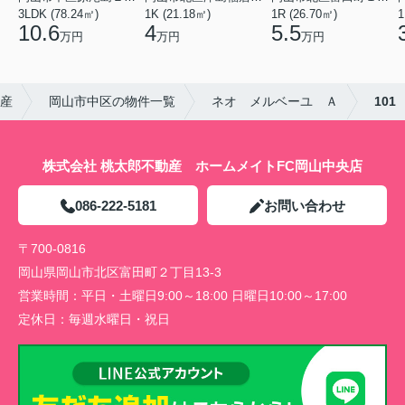
3LDK (78.24㎡)
1K (21.18㎡)
1R (26.70㎡)
1
10.6
4
5.5
万円
万円
万円
動産
岡山市中区の物件一覧
ネオ メルベーユ Ａ
101
株式会社 桃太郎不動産 ホームメイトFC岡山中央店
086-222-5181
お問い合わせ
〒700-0816
岡山県岡山市北区富田町２丁目13-3
営業時間：
平日・土曜日9:00～18:00 日曜日10:00～17:00
定休日：
毎週水曜日・祝日