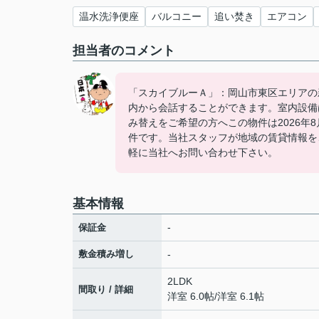
温水洗浄便座
バルコニー
追い焚き
エアコン
担当者のコメント
「スカイブルーＡ」：岡山市東区エリアの
内から会話することができます。室内設備
み替えをご希望の方へこの物件は2026年
件です。当社スタッフが地域の賃貸情報を
軽に当社へお問い合わせ下さい。
基本情報
-
保証金
敷金積み増し
-
2LDK
間取り / 詳細
洋室 6.0帖
/
洋室 6.1帖