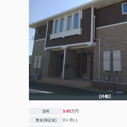
【外観】
5.85
万円
賃料
0ヶ月(-)
敷金(保証金)