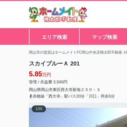
エリア検索
マップ検索
岡山市の賃貸はホームメイトFC岡山中央店桃太郎不動産
スカイブルーＡ 201
5.85
万円
管理 / 共益費 3,500円
岡山県
岡山市東区
西大寺新地
２３０－３
赤穂線「西大寺」駅バス20分「川口」停歩5分
1
/
20