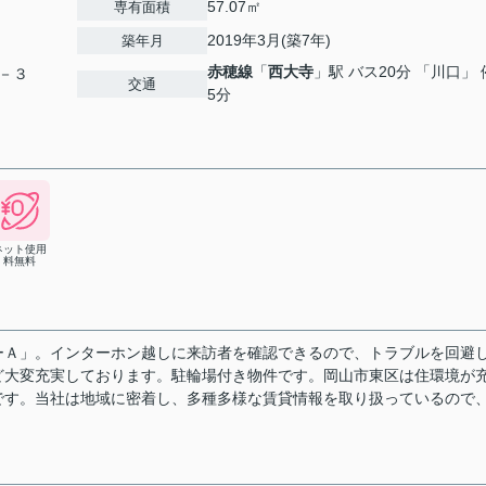
57.07㎡
専有面積
2019年3月(築7年)
築年月
赤穂線
「
西大寺
」駅 バス20分 「川口」
－３
交通
5分
ネット使用
料無料
ーＡ」。インターホン越しに来訪者を確認できるので、トラブルを回避
ど大変充実しております。駐輪場付き物件です。岡山市東区は住環境が
です。当社は地域に密着し、多種多様な賃貸情報を取り扱っているので