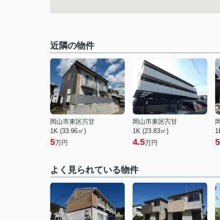
近隣の物件
岡山市東区宍甘
岡山市東区宍甘
1K (33.96㎡)
1K (23.83㎡)
1
5
4.5
5
万円
万円
よく見られている物件