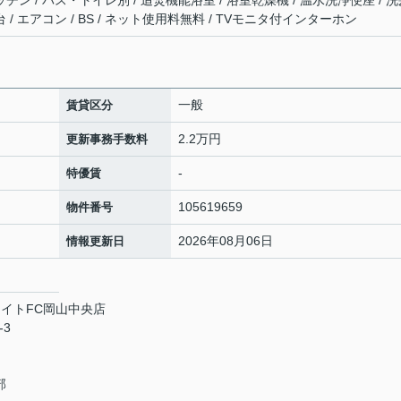
ッチン / バス・トイレ別 / 追焚機能浴室 / 浴室乾燥機 / 温水洗浄便座 / 
 / エアコン / BS / ネット使用料無料 / TVモニタ付インターホン
一般
賃貸区分
2.2万円
更新事務手数料
-
特優賃
105619659
物件番号
2026年08月06日
情報更新日
イトFC岡山中央店
-3
部