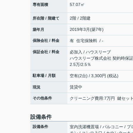
57.07㎡
専有面積
2階 / 2階建
所在階 / 階建て
2019年3月(築7年)
築年月
保険会社 / 料金
有 住宅保険料 / -
保証会社 / 料金
必加入 / ハウスリーブ
ハウスリーブ株式会社 契約時保証委
2.5万/2.5％
駐車場 / 月額
空有(2台) / 3,300円 (税込)
賃貸中
現況
その他条件
クリーニング費用:7万円 鍵セット費
設備条件
設備条件
室内洗濯機置場 / バルコニー / プ