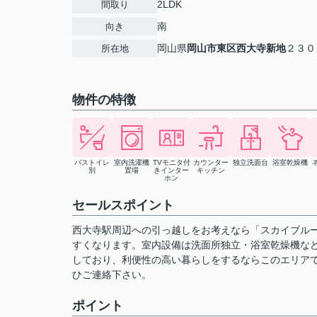
2LDK
間取り
南
向き
岡山県
岡山市東区
西大寺新地
２３０
所在地
物件の特徴
バストイレ
室内洗濯機
TVモニタ付
カウンター
独立洗面台
浴室乾燥機
別
置場
きインター
キッチン
ホン
セールスポイント
西大寺駅周辺への引っ越しをお考えなら「スカイブル
すくなります。室内設備は洗面所独立・浴室乾燥機な
しており、利便性の高い暮らしをするならこのエリア
ひご連絡下さい。
ポイント