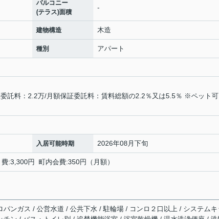
バルコニー
-
(テラス)面積
木造
建物構造
アパート
種別
託料：2.2万/月額保証委託料：賃料総額の2.2％又は5.5％ ※ペット
2026年08月下旬
入居可能時期
:3,300円 町内会費:350円（月額）
ロパンガス / 公営水道 / 公共下水 / 駐輪場 / コンロ２口以上 / システム