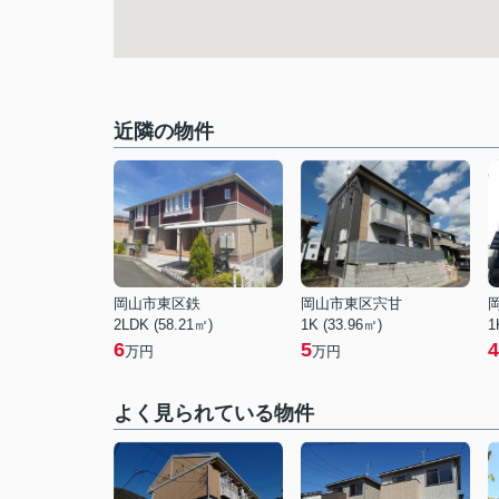
近隣の物件
岡山市東区鉄
岡山市東区宍甘
2LDK (58.21㎡)
1K (33.96㎡)
1
6
5
4
万円
万円
よく見られている物件