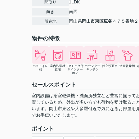
1LDK
間取り
南西
向き
岡山県
岡山市東区
広谷
４７５番地２
所在地
物件の特徴
バストイレ
室内洗濯機
TVモニタ付
カウンター
独立洗面台
浴室乾燥機
別
置場
きインター
キッチン
ホン
セールスポイント
室内設備は浴室乾燥機・洗面所独立など豊富に揃って
置しているため、外出が多い方でも荷物を受け取ること
います。岡山市東区や大多羅付近で気になるお部屋を
でお手伝いいたします。
ポイント