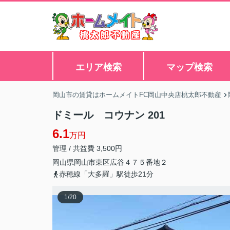
エリア検索
マップ検索
岡山市の賃貸はホームメイトFC岡山中央店桃太郎不動産
ドミール コウナン 201
6.1
万円
管理 / 共益費 3,500円
岡山県
岡山市東区
広谷
４７５番地２
赤穂線「大多羅」駅徒歩21分
1
/
20