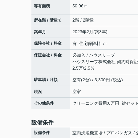
50.96㎡
専有面積
2階 / 2階建
所在階 / 階建て
2023年2月(築3年)
築年月
保険会社 / 料金
有 住宅保険料 / -
保証会社 / 料金
必加入 / ハウスリーブ
ハウスリーブ株式会社 契約時保証委
2.5万/2.5％
駐車場 / 月額
空有(2台) / 3,300円 (税込)
空家
現況
その他条件
クリーニング費用:6万円 鍵セット費
設備条件
設備条件
室内洗濯機置場 / プロパンガス / 