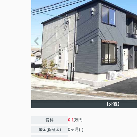
【外観】
6.1
万円
賃料
0ヶ月(-)
敷金(保証金)