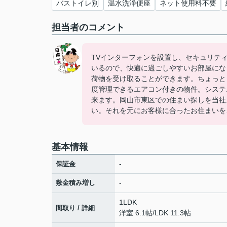
バストイレ別
温水洗浄便座
ネット使用料不要
担当者のコメント
TVインターフォンを設置し、セキュリテ
いるので、快適に過ごしやすいお部屋にな
荷物を受け取ることができます。ちょっと
度管理できるエアコン付きの物件。システ
来ます。岡山市東区での住まい探しを当社
い。それを元にお客様に合ったお住まいを
基本情報
-
保証金
敷金積み増し
-
1LDK
間取り / 詳細
洋室 6.1帖
/
LDK 11.3帖