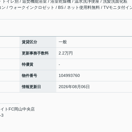
・トイレ別 / 追焚機能浴室 / 浴室乾燥機 / 温水洗浄便座 / 洗髪洗面化粧
アコン / ウォークインクロゼット / BS / ネット使用料無料 / TVモニタ付イ
一般
賃貸区分
2.2万円
更新事務手数料
-
特優賃
104993760
物件番号
2026年08月06日
情報更新日
イトFC岡山中央店
-3