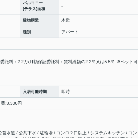
バルコニー
-
(テラス)面積
木造
建物構造
アパート
種別
託料：2.2万/月額保証委託料：賃料総額の2.2％又は5.5％ ※ペット
即時
入居可能時期
:3,300円
公営水道 / 公共下水 / 駐輪場 / コンロ２口以上 / システムキッチン / コ