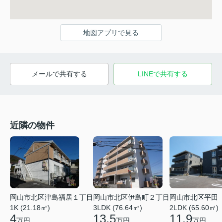
地図アプリで見る
メールで共有する
LINEで共有する
近隣の物件
岡山市北区津島福居１丁目
岡山市北区伊島町２丁目
岡山市北区平田
1K (21.18㎡)
3LDK (76.64㎡)
2LDK (65.60㎡)
4
13.5
11.9
万円
万円
万円