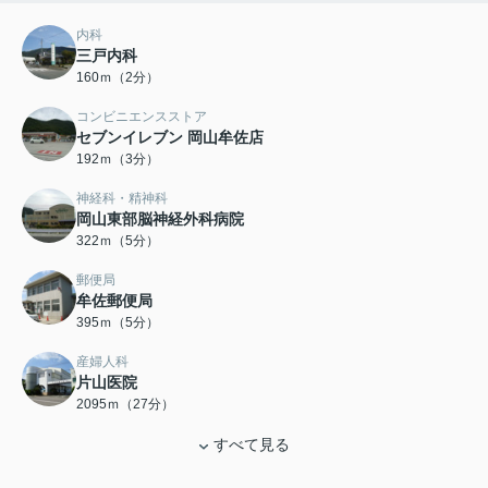
内科
三戸内科
160ｍ（2分）
コンビニエンスストア
セブンイレブン 岡山牟佐店
192ｍ（3分）
神経科・精神科
岡山東部脳神経外科病院
322ｍ（5分）
郵便局
牟佐郵便局
395ｍ（5分）
産婦人科
片山医院
2095ｍ（27分）
すべて見る