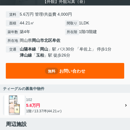
【外観】外観写真（昼）
5.6万円 管理/共益費 4,000円
賃料
44.21㎡
1LDK
面積
間取り
築4年
1階/3階建
築年数
所在階
岡山県
岡山市北区
牟佐
所在地
山陽本線
「
岡山
」駅 バス30分 「牟佐上」 停歩1分
交通
津山線
「
玉柏
」駅 徒歩26分
お問い合わせ
無料
ティーグルの募集中物件
102
5.6万円
1階 / 13.37坪(44.21㎡)
周辺施設