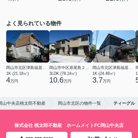
よく見られている物件
岡山市北区津島福居１丁目
岡山市中区原尾島２丁目
岡山市北区津島福居１丁目
1K (21.18㎡)
3LDK (78.24㎡)
1K (24.48㎡)
1
4
10.6
3.7
万円
万円
万円
岡山中央店桃太郎不動産
岡山市北区の物件一覧
ティーグル
株式会社 桃太郎不動産 ホームメイトFC岡山中央店