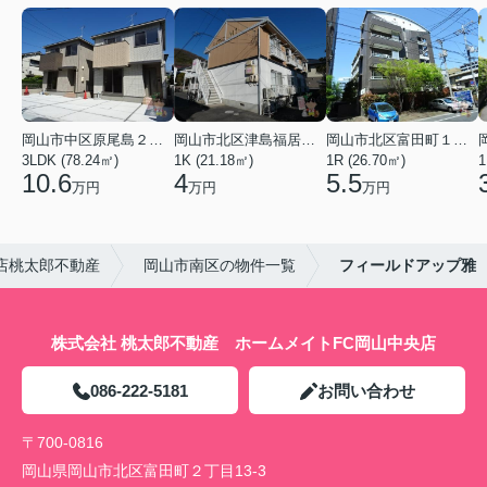
岡山市中区原尾島２丁目
岡山市北区津島福居１丁目
岡山市北区富田町１丁目
3LDK (78.24㎡)
1K (21.18㎡)
1R (26.70㎡)
1
10.6
4
5.5
万円
万円
万円
店桃太郎不動産
岡山市南区の物件一覧
フィールドアップ雅
株式会社 桃太郎不動産 ホームメイトFC岡山中央店
086-222-5181
お問い合わせ
〒700-0816
岡山県岡山市北区富田町２丁目13-3