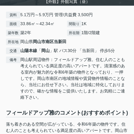
【外観】外観写真（昼）
5.1万円～5.9万円 管理/共益費 3,500円
賃料
33.86㎡～42.34㎡
1K
面積
間取り
築2年
1階/2階建
築年数
所在階
岡山県
岡山市南区
当新田
所在地
山陽本線
「
岡山
」駅 バス30分 「当新田」 停歩5分
交通
岡山駅周辺物件：フィールドアップ雅。住む人のことも
備考
考えられている満足度の高いアパートです。清潔感のあ
る室内が魅力的な令和6年築の物件となっており、一押
しです。岡山市南区の地域情報や賃貸物件情報のことな
ら、当社にお任せ下さい。当社は地域に特化しておりま
すので、確かな情報をご提供いたします。お気軽にご連
絡下さい。
フィールドアップ雅のコメント(おすすめポイント)
落ち着きのある空間が広がっている、令和6年築の物件です。住
む人のことも考えられている満足度の高いアパートです。岡山市