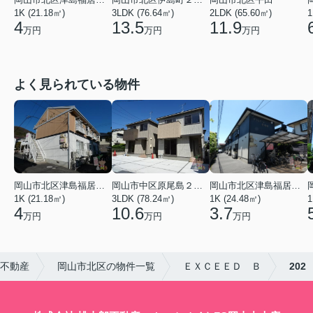
1K (21.18㎡)
3LDK (76.64㎡)
2LDK (65.60㎡)
1
4
13.5
11.9
万円
万円
万円
よく見られている物件
岡山市北区津島福居１丁目
岡山市中区原尾島２丁目
岡山市北区津島福居１丁目
1K (21.18㎡)
3LDK (78.24㎡)
1K (24.48㎡)
1
4
10.6
3.7
万円
万円
万円
郎不動産
岡山市北区の物件一覧
ＥＸＣＥＥＤ Ｂ
202