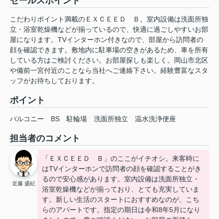
セールスポイント
こだわりポイント満載のＥＸＣＥＥＤ Ｂ。室内設備は洗面所独
立・浴室乾燥機などが揃っているので、快適に過ごしやすいお部
屋になります。TVインターホン付きなので、部屋から訪問者の
顔を確認できます。敷地内に駐車場の空きがあるため、車を所有
している方はご検討ください。お部屋探しも楽しく。岡山市北区
や備前一宮付近のことなら当社へご連絡下さい。経験豊富なスタ
ッフがお待ちしております。
ポイント
バルコニー
BS
駐輪場
洗面所独立
温水洗浄便座
担当者のコメント
「ＥＸＣＥＥＤ Ｂ」のここがイチオシ。来客時に
はTVインターホンで訪問者の顔を確認することがき
るので安心感があります。室内設備は洗面所独立・
近藤 盛紀
浴室乾燥機などが揃っており、とても充実していま
す。新しい生活のスタートにおすすめなのが、こち
らのアパートです。指定の期日は令和8年5月になり