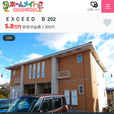
0
お気に入り
ＥＸＣＥＥＤ Ｂ 202
5.8
万円
管理/共益費 2,900円
1
/
20