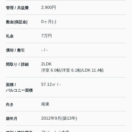
2,900円
管理 / 共益費
0ヶ月(-)
敷金(保証金)
7万円
礼金
- / -
償却 / 敷引
2LDK
間取り / 詳細
洋室 6.0帖
/
洋室 6.1帖
/
LDK 11.4帖
57.12㎡ / -
面積 /
バルコニー面積
南東
向き
2012年9月(築13年)
築年月