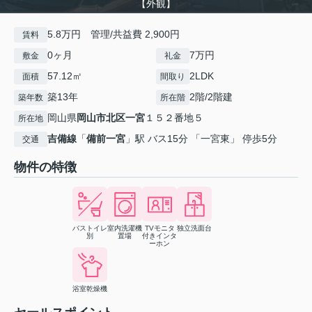
【外観】
5.8万円 管理/共益費 2,900円
賃料
0ヶ月
7万円
敷金
礼金
57.12㎡
2LDK
面積
間取り
築13年
2階/2階建
築年数
所在階
岡山県
岡山市北区
一宮
１５２番地５
所在地
吉備線
「
備前一宮
」駅 バス15分 「一宮東」 停歩5分
交通
物件の特徴
バストイレ
室内洗濯機
TVモニタ
独立洗面台
別
置場
付きインタ
ーホン
浴室乾燥機