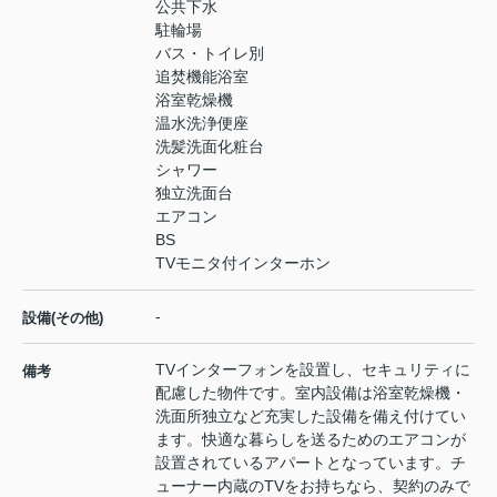
公共下水
駐輪場
バス・トイレ別
追焚機能浴室
浴室乾燥機
温水洗浄便座
洗髪洗面化粧台
シャワー
独立洗面台
エアコン
BS
TVモニタ付インターホン
-
設備(その他)
TVインターフォンを設置し、セキュリティに
備考
配慮した物件です。室内設備は浴室乾燥機・
洗面所独立など充実した設備を備え付けてい
ます。快適な暮らしを送るためのエアコンが
設置されているアパートとなっています。チ
ューナー内蔵のTVをお持ちなら、契約のみで