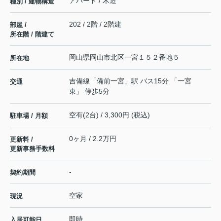
アパート / 木造
種別 / 建物構造
202 / 2階 / 2階建
部屋 /
所在階 / 階建て
岡山県
岡山市北区
一宮
１５２番地５
所在地
吉備線
「
備前一宮
」駅 バス15分 「一宮
交通
東」 停歩5分
空有(2台) / 3,300円 (税込)
駐車場 / 月額
0ヶ月 / 2.2万円
更新料 /
更新事務手数料
-
契約期間
空家
現況
即時
入居可能日