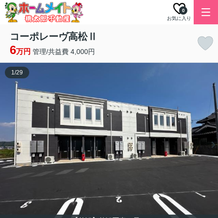
0
お気に入り
コーポレーヴ高松Ⅱ
6
万円
管理/共益費 4,000円
1
/
29