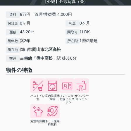
【外観】外観写真（昼）
6万円 管理/共益費 4,000円
賃料
0ヶ月
0ヶ月
保証金
礼金
43.20㎡
1LDK
面積
間取り
築2年
1階/2階建
築年数
所在階
岡山県
岡山市北区
高松
所在地
吉備線
「
備中高松
」駅 徒歩8分
交通
物件の特徴
バストイレ
室内洗濯機
TVモニタ
カウンター
別
置場
付きインタ
キッチン
ーホン
浴室乾燥機
ネット使用
料無料