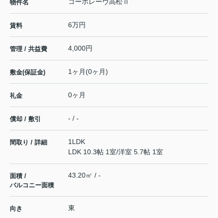
コーポレーヴ高松Ⅱ
物件名
6万円
賃料
4,000円
管理 / 共益費
1ヶ月(0ヶ月)
敷金(保証金)
0ヶ月
礼金
- / -
償却 / 敷引
1LDK
間取り / 詳細
LDK 10.3帖 1室
/
洋室 5.7帖 1室
43.20㎡ / -
面積 /
バルコニー面積
東
向き