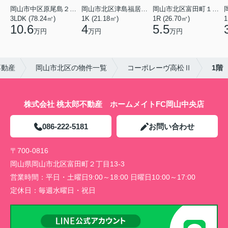
岡山市中区原尾島２丁目
岡山市北区津島福居１丁目
岡山市北区富田町１丁目
3LDK (78.24㎡)
1K (21.18㎡)
1R (26.70㎡)
1
10.6
4
5.5
万円
万円
万円
不動産
岡山市北区の物件一覧
コーポレーヴ高松Ⅱ
1階
株式会社 桃太郎不動産 ホームメイトFC岡山中央店
086-222-5181
お問い合わせ
〒700-0816
岡山県岡山市北区富田町２丁目13-3
営業時間：
平日・土曜日9:00～18:00 日曜日10:00～17:00
定休日：
毎週水曜日・祝日