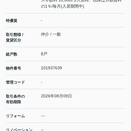
ス手数料 10,000円/入居時、以降は月額賃料
の1％/毎月(入居期間中)
-
特優賃
仲介 / 一般
取引態様 /
賃貸区分
8戸
総戸数
101937639
物件番号
-
管理コード
2026年08月09日
取引条件の
有効期限
---
リフォーム
--
リノベーション