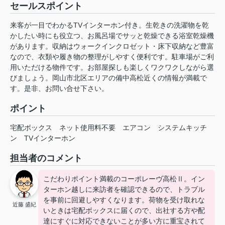
セールスポイント
来客が一目でわかるTVインターホン付き。生乾きの洗濯物を乾
かしたい時にも役立つ、お風呂場でサッと乾燥できる浴室乾燥機
があります。収納はウォークインクロゼット・床下収納など豊富
なので、衣類や履き物の整理がしやすく便利です。駐車場がご利
用いただける物件です。お部屋探しも楽しくワクワクしながら選
びましょう。岡山市北区エリアの備中高松近くの情報が満載で
す。是非、お問い合せ下さい。
ポイント
宅配ボックス
ネット使用料不要
エアコン
システムキッチ
ン
TVインターホン
担当者のコメント
こだわりポイント満載のコーポレーヴ高松Ⅱ。イン
ターホン越しに来訪者を確認できるので、トラブル
を事前に回避しやすくなります。荷物を受け取れな
近藤 盛紀
いときは宅配ボックスに届くので、出社する方や配
達にすぐに対応できないことが多い方に重宝されて