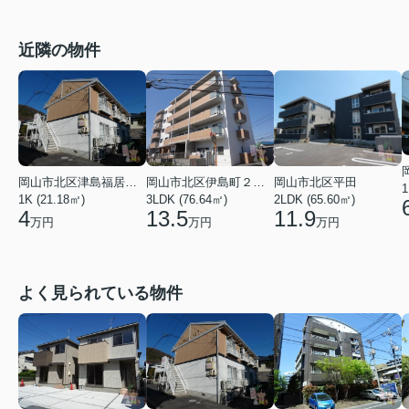
近隣の物件
岡山市北区津島福居１丁目
岡山市北区伊島町２丁目
岡山市北区平田
1
1K (21.18㎡)
3LDK (76.64㎡)
2LDK (65.60㎡)
4
13.5
11.9
万円
万円
万円
よく見られている物件