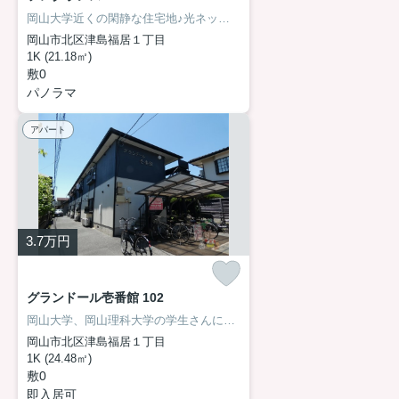
岡山大学近くの閑静な住宅地♪光ネットが月額無料で使い放題!!
岡山市北区津島福居１丁目
1K (21.18㎡)
敷0
パノラマ
アパート
3.7
万円
グランドール壱番館 102
岡山大学、岡山理科大学の学生さんにオススメアパート♪
岡山市北区津島福居１丁目
1K (24.48㎡)
敷0
即入居可