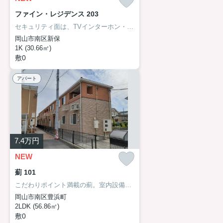
ファイン・レジデンス 203
セキュリティ面は、TVインターホン・オートロックなど充実しているので、防犯対策もばっちりです。室内設備は浴室乾燥機・洗面所独立などが揃っており、とても充実しています。フローリングなので、どんな世代の方にもなじみます。30.66平米のお部屋です。生活する上でもっとも大切な住環境。岡山市南区エリアや備前西市付近であなたのライフスタイルに合ったお部屋をご紹介致します。
岡山市南区新保
1K (30.66㎡)
敷0
アパート
7.4
万円
NEW
薊 101
こだわりポイント満載の薊。室内設備は浴室乾燥機・洗面所独立などが揃っているので、快適に過ごしやすいお部屋になります。TVインターホン付きなので、部屋から訪問者の顔を確認できます。住まい探しをするなら、ぜひ当社にお任せを！お客様が満足していただけるよう、しっかりとサポートいたします。また、ご要望やご不明な点などございましたら、お気軽にお問い合わせ下さい。
岡山市南区豊浜町
2LDK (56.86㎡)
敷0