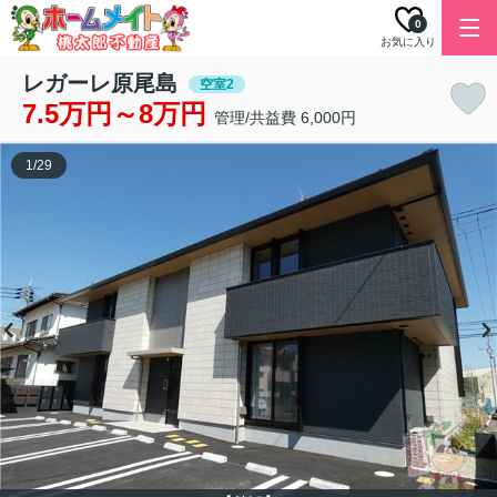
0
お気に入り
レガーレ原尾島
空室2
7.5万円～8万円
管理/共益費 6,000円
1
/
29