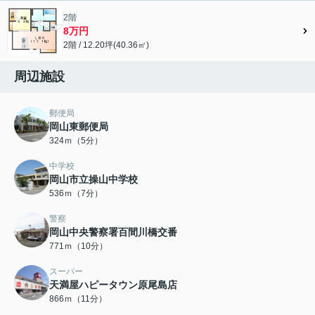
2階
8万円
2階 / 12.20坪(40.36㎡)
周辺施設
郵便局
岡山東郵便局
324ｍ（5分）
中学校
岡山市立操山中学校
536ｍ（7分）
警察
岡山中央警察署百間川橋交番
771ｍ（10分）
スーパー
天満屋ハピータウン原尾島店
866ｍ（11分）