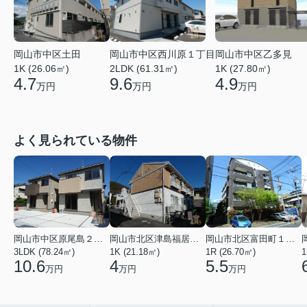
岡山市中区乙多見
岡山市中区土田
岡山市中区西川原１丁目
1K (27.80㎡)
1K (26.06㎡)
2LDK (61.31㎡)
4.9
4.7
9.6
万円
万円
万円
よく見られている物件
岡山市中区原尾島２丁目
岡山市北区津島福居１丁目
岡山市北区富田町１丁目
3LDK (78.24㎡)
1K (21.18㎡)
1R (26.70㎡)
1
10.6
4
5.5
万円
万円
万円