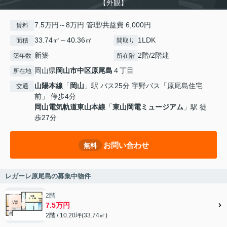
【外観】
7.5万円～8万円 管理/共益費 6,000円
賃料
33.74㎡～40.36㎡
1LDK
面積
間取り
新築
2階/2階建
築年数
所在階
岡山県
岡山市中区
原尾島
４丁目
所在地
山陽本線
「
岡山
」駅 バス25分 宇野バス「原尾島住宅
交通
前」 停歩4分
岡山電気軌道東山本線
「
東山岡電ミュージアム
」駅 徒
歩27分
お問い合わせ
無料
レガーレ原尾島の募集中物件
2階
7.5万円
2階 / 10.20坪(33.74㎡)