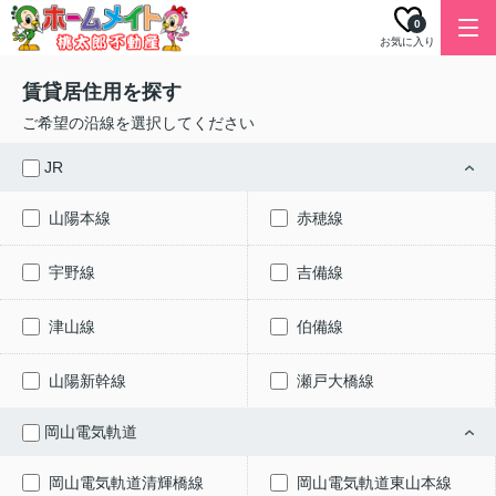
0
お気に入り
賃貸居住用を探す
ご希望の沿線を選択してください
JR
山陽本線
赤穂線
宇野線
吉備線
津山線
伯備線
山陽新幹線
瀬戸大橋線
岡山電気軌道
岡山電気軌道清輝橋線
岡山電気軌道東山本線