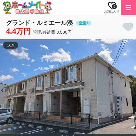
0
お気に入り
グランド・ルミエール湊
空室1
4.4万円
管理/共益費 3,500円
1
/
19