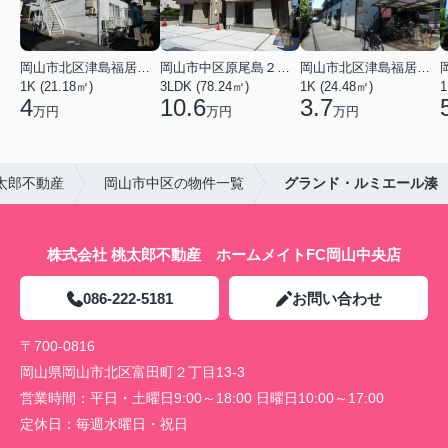
岡山市北区津島福居１丁目
岡山市中区原尾島２丁目
岡山市北区津島福居１丁目
1K (21.18㎡)
3LDK (78.24㎡)
1K (24.48㎡)
1
4
10.6
3.7
万円
万円
万円
太郎不動産
岡山市中区の物件一覧
グランド・ルミエール湊
株式会社 桃太郎不動産 ホームメイトFC岡山中央店
086-222-5181
お問い合わせ
〒700-0816
岡山県岡山市北区富田町２丁目13-3
営業時間：
平日・土曜日9:00～18:00 日曜日10:00～17:00
定休日：
毎週水曜日・祝日