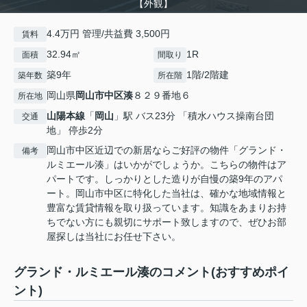
【外観】
4.4万円 管理/共益費 3,500円
賃料
32.94㎡
1R
面積
間取り
築9年
1階/2階建
築年数
所在階
岡山県
岡山市中区
湊
８２９番地６
所在地
山陽本線
「
岡山
」駅 バス23分 「積水ハウス操南台団
交通
地」 停歩2分
岡山市中区近辺での新居ならご好評の物件「グランド・
備考
ルミエール湊」はいかがでしょうか。こちらの物件はア
パートです。しっかりとした造りが自慢の築9年のアパ
ート。岡山市中区に特化した当社は、確かな地域情報と
豊富な賃貸情報を取り扱っています。知識をあまりお持
ちでない方にも親切にサポート致しますので、ぜひお部
屋探しは当社にお任せ下さい。
グランド・ルミエール湊のコメント(おすすめポイ
ント)