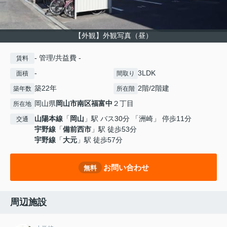
【外観】外観写真（昼）
- 管理/共益費 -
賃料
-
3LDK
面積
間取り
築22年
2階/2階建
築年数
所在階
岡山県
岡山市南区
福富中
２丁目
所在地
山陽本線
「
岡山
」駅 バス30分 「洲崎」 停歩11分
交通
宇野線
「
備前西市
」駅 徒歩53分
宇野線
「
大元
」駅 徒歩57分
お問い合わせ
無料
周辺施設