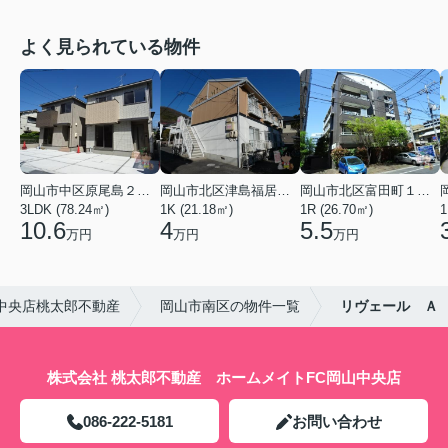
よく見られている物件
岡山市中区原尾島２丁目
岡山市北区津島福居１丁目
岡山市北区富田町１丁目
3LDK (78.24㎡)
1K (21.18㎡)
1R (26.70㎡)
1
10.6
4
5.5
万円
万円
万円
中央店桃太郎不動産
岡山市南区の物件一覧
リヴェール Ａ
株式会社 桃太郎不動産 ホームメイトFC岡山中央店
086-222-5181
お問い合わせ