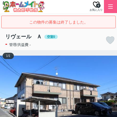
0
お気に入り
この物件の募集は終了しました。
リヴェール Ａ
空室0
-
管理/共益費 -
1
/
1