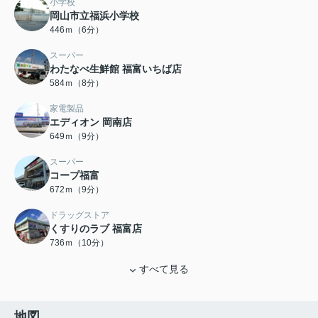
小学校
岡山市立福浜小学校
446ｍ（6分）
スーパー
わたなべ生鮮館 福富いちば店
584ｍ（8分）
家電製品
エディオン 岡南店
649ｍ（9分）
スーパー
コープ福富
672ｍ（9分）
ドラッグストア
くすりのラブ 福富店
736ｍ（10分）
すべて見る
地図