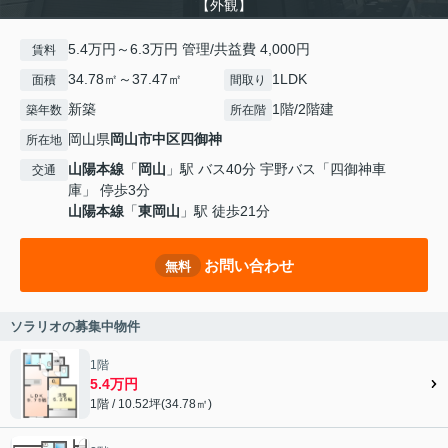
【外観】
5.4万円～6.3万円 管理/共益費 4,000円
賃料
34.78㎡～37.47㎡
1LDK
面積
間取り
新築
1階/2階建
築年数
所在階
岡山県
岡山市中区
四御神
所在地
山陽本線
「
岡山
」駅 バス40分 宇野バス「四御神車
交通
庫」 停歩3分
山陽本線
「
東岡山
」駅 徒歩21分
お問い合わせ
無料
ソラリオの募集中物件
1階
5.4万円
1階 / 10.52坪(34.78㎡)