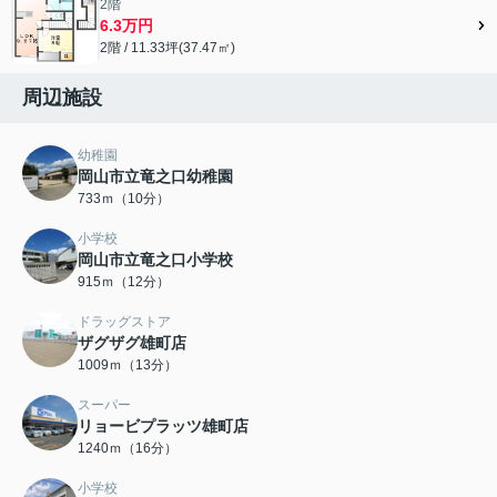
2階
6.3万円
2階 / 11.33坪(37.47㎡)
周辺施設
幼稚園
岡山市立竜之口幼稚園
733ｍ（10分）
小学校
岡山市立竜之口小学校
915ｍ（12分）
ドラッグストア
ザグザグ雄町店
1009ｍ（13分）
スーパー
リョービプラッツ雄町店
1240ｍ（16分）
小学校