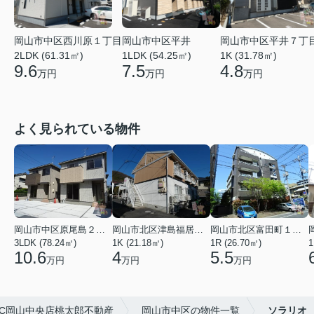
岡山市中区西川原１丁目
岡山市中区平井
岡山市中区平井７丁
2LDK (61.31㎡)
1LDK (54.25㎡)
1K (31.78㎡)
9.6
7.5
4.8
万円
万円
万円
よく見られている物件
岡山市中区原尾島２丁目
岡山市北区津島福居１丁目
岡山市北区富田町１丁目
3LDK (78.24㎡)
1K (21.18㎡)
1R (26.70㎡)
1
10.6
4
5.5
万円
万円
万円
C岡山中央店桃太郎不動産
岡山市中区の物件一覧
ソラリオ