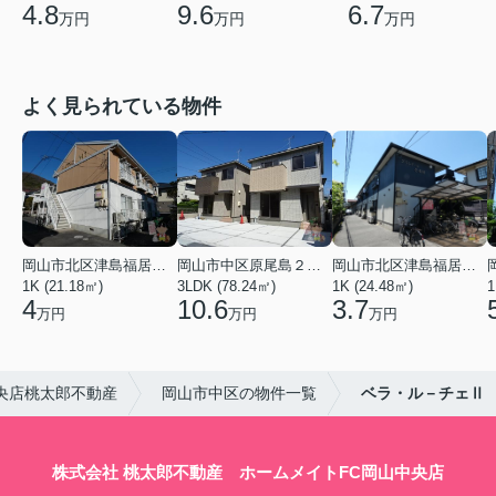
4.8
9.6
6.7
万円
万円
万円
よく見られている物件
岡山市北区津島福居１丁目
岡山市中区原尾島２丁目
岡山市北区津島福居１丁目
1K (21.18㎡)
3LDK (78.24㎡)
1K (24.48㎡)
1
4
10.6
3.7
万円
万円
万円
央店桃太郎不動産
岡山市中区の物件一覧
ベラ・ル－チェⅡ
株式会社 桃太郎不動産 ホームメイトFC岡山中央店