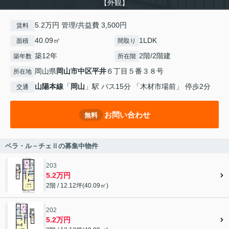
【外観】
5.2万円 管理/共益費 3,500円
賃料
40.09㎡
1LDK
面積
間取り
築12年
2階/2階建
築年数
所在階
岡山県
岡山市中区
平井
６丁目５番３８号
所在地
山陽本線
「
岡山
」駅 バス15分 「木材市場前」 停歩2分
交通
お問い合わせ
無料
ベラ・ル－チェⅡの募集中物件
203
5.2万円
2階 / 12.12坪(40.09㎡)
202
5.2万円