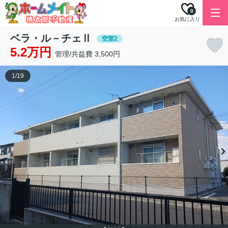
0
お気に入り
ベラ・ル－チェⅡ
空室2
5.2万円
管理/共益費 3,500円
1
/
19