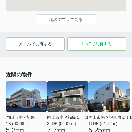
地図アプリで見る
メールで共有する
LINEで共有する
近隣の物件
岡山市南区新保
岡山市南区福島１丁目
岡山市南区福富東２丁
1K (30.66㎡)
2LDK (54.02㎡)
1LDK (51.34㎡)
5.2
7.7
5.25
万円
万円
万円