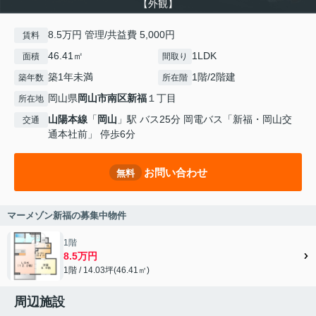
【外観】
8.5万円 管理/共益費 5,000円
賃料
46.41㎡
1LDK
面積
間取り
築1年未満
1階/2階建
築年数
所在階
岡山県
岡山市南区
新福
１丁目
所在地
山陽本線
「
岡山
」駅 バス25分 岡電バス「新福・岡山交
交通
通本社前」 停歩6分
お問い合わせ
無料
マーメゾン新福の募集中物件
1階
8.5万円
1階 / 14.03坪(46.41㎡)
周辺施設