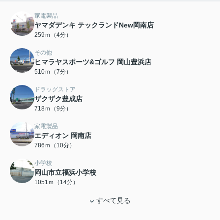
家電製品
ヤマダデンキ テックランドNew岡南店
259ｍ（4分）
その他
ヒマラヤスポーツ&ゴルフ 岡山豊浜店
510ｍ（7分）
ドラッグストア
ザクザク豊成店
718ｍ（9分）
家電製品
エディオン 岡南店
786ｍ（10分）
小学校
岡山市立福浜小学校
1051ｍ（14分）
すべて見る