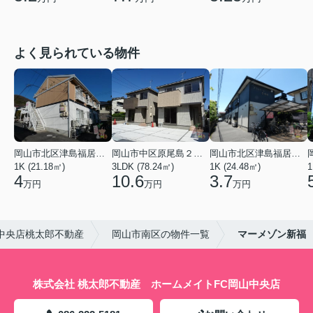
よく見られている物件
岡山市北区津島福居１丁目
岡山市中区原尾島２丁目
岡山市北区津島福居１丁目
1K (21.18㎡)
3LDK (78.24㎡)
1K (24.48㎡)
1
4
10.6
3.7
万円
万円
万円
中央店桃太郎不動産
岡山市南区の物件一覧
マーメゾン新福
株式会社 桃太郎不動産 ホームメイトFC岡山中央店