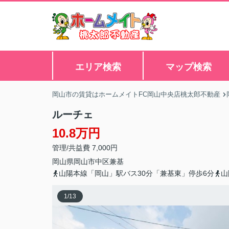
エリア検索
マップ検索
岡山市の賃貸はホームメイトFC岡山中央店桃太郎不動産
ルーチェ
10.8万円
管理/共益費 7,000円
岡山県
岡山市中区
兼基
山陽本線「岡山」駅バス30分「兼基東」停歩6分
山
1
/
13