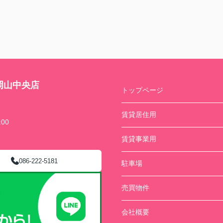
岡山中央店
トップページ
賃貸居住用
00
賃貸事業用
086-222-5181
駐車場
売買物件
会社概要