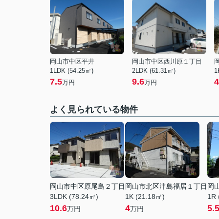
岡山市中区平井
岡山市中区西川原１丁目
1LDK (54.25㎡)
2LDK (61.31㎡)
1
7.5
9.6
4
万円
万円
よく見られている物件
岡山市中区原尾島２丁目
岡山市北区津島福居１丁目
岡
3LDK (78.24㎡)
1K (21.18㎡)
1R 
10.6
4
5.
万円
万円