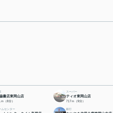
店
スーパー
脇書店東岡山店
ティオ東岡山店
11ｍ（8分）
717ｍ（9分）
ームセンター
銀行