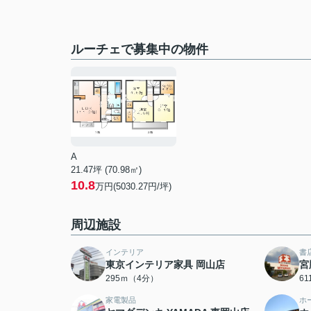
ルーチェで募集中の物件
A
21.47坪 (70.98㎡)
10.8
万円(5030.27円/坪)
周辺施設
インテリア
書
東京インテリア家具 岡山店
宮
295ｍ（4分）
6
家電製品
ホ