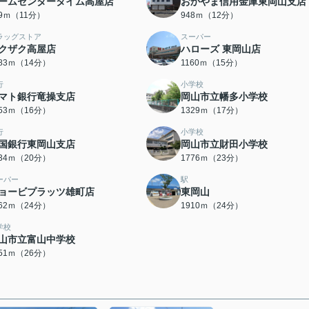
ームセンタータイム高屋店
おかやま信用金庫東岡山支店
59ｍ（11分）
948ｍ（12分）
ラッグストア
スーパー
クザク高屋店
ハローズ 東岡山店
083ｍ（14分）
1160ｍ（15分）
行
小学校
マト銀行竜操支店
岡山市立幡多小学校
253ｍ（16分）
1329ｍ（17分）
行
小学校
国銀行東岡山支店
岡山市立財田小学校
534ｍ（20分）
1776ｍ（23分）
ーパー
駅
ョービプラッツ雄町店
東岡山
862ｍ（24分）
1910ｍ（24分）
学校
山市立富山中学校
051ｍ（26分）