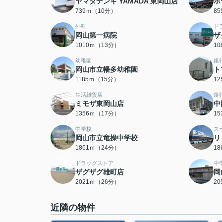
ヤマダデンキ YAMADA 東岡山店
ホ
739ｍ（10分）
8
外科
ド
岡山第一病院
ザ
1010ｍ（13分）
1
幼稚園
銀
岡山市立幡多幼稚園
ト
1185ｍ（15分）
1
生活雑貨店
銀
ミモザ東岡山店
中
1356ｍ（17分）
1
中学校
ス
岡山市立竜操中学校
リ
1861ｍ（24分）
1
ドラッグストア
中
ザグザグ雄町店
岡
2021ｍ（26分）
2
近隣の物件