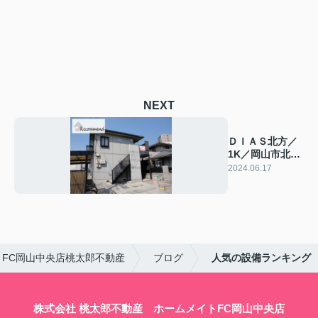
NEXT
ＤＩＡＳ北方／
1K／岡山市北区
北方
2024.06.17
FC岡山中央店桃太郎不動産
ブログ
人気の設備ランキング
株式会社 桃太郎不動産 ホームメイトFC岡山中央店