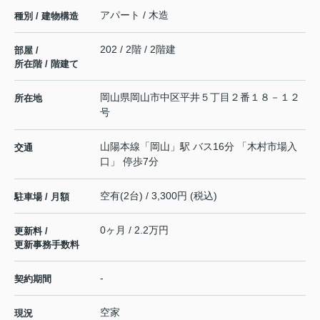
アパート / 木造
種別 / 建物構造
202 / 2階 / 2階建
部屋 /
所在階 / 階建て
岡山県
岡山市中区
平井
５丁目２番１８－１２
所在地
号
山陽本線
「
岡山
」駅 バス16分 「木村市場入
交通
口」 停歩7分
空有(2台) / 3,300円 (税込)
駐車場 / 月額
0ヶ月 / 2.2万円
更新料 /
更新事務手数料
-
契約期間
空家
現況