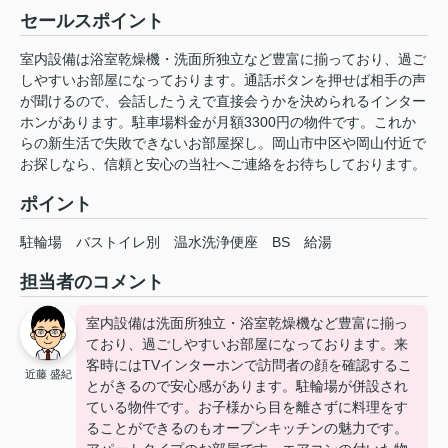
セールスポイント
室内設備は浴室乾燥機・洗面所独立など豊富に揃っており、過ご
しやすいお部屋になっております。通話ボタンを押せば相手の声
が聞けるので、会話したうえで直接会うかを決められるインター
ホンがあります。駐車場料金が月額3300円の物件です。これか
らの新生活で失敗できないお部屋探し。岡山市中区や岡山付近で
お探しなら、信頼と安心の当社へご連絡をお待ちしております。
ポイント
駐輪場
バストイレ別
温水洗浄便座
BS
給湯
担当者のコメント
室内設備は洗面所独立・浴室乾燥機など豊富に揃っ
ており、過ごしやすいお部屋になっております。来
客時にはTVインターホンで訪問者の顔を確認するこ
近藤 盛紀
とがきるので安心感があります。駐輪場が併設され
ている物件です。お子様から目を離さずに料理をす
ることができるのもオープンキッチンの魅力です。