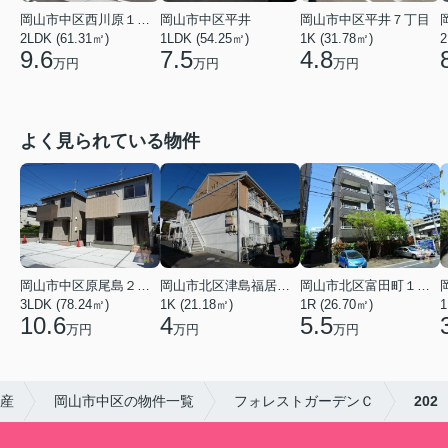
岡山市中区西川原１丁目
岡山市中区平井
岡山市中区平井７丁目
2LDK (61.31㎡)
1LDK (54.25㎡)
1K (31.78㎡)
2
9.6
7.5
4.8
万円
万円
万円
よく見られている物件
岡山市中区原尾島２丁目
岡山市北区津島福居１丁目
岡山市北区富田町１丁目
3LDK (78.24㎡)
1K (21.18㎡)
1R (26.70㎡)
1
10.6
4
5.5
万円
万円
万円
動産
岡山市中区の物件一覧
フォレストガーデンＣ
202