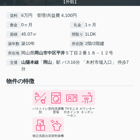
【外観】
6万円 管理/共益費 4,100円
賃料
0ヶ月
1ヶ月
敷金
礼金
45.07㎡
1LDK
面積
間取り
築10年
2階/2階建
築年数
所在階
岡山県
岡山市中区
平井
５丁目２番１８－１２号
所在地
山陽本線
「
岡山
」駅 バス16分 「木村市場入口」 停歩7
交通
分
物件の特徴
バストイレ
室内洗濯機
TVモニタ
カウンター
別
置場
付きインタ
キッチン
ーホン
独立洗面台
浴室乾燥機