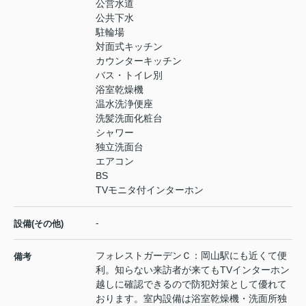
公営水道
公共下水
駐輪場
対面式キッチン
カウンターキッチン
バス・トイレ別
浴室乾燥機
温水洗浄便座
洗髪洗面化粧台
シャワー
独立洗面台
エアコン
BS
TVモニタ付インターホン
-
設備(その他)
フォレストガーデンＣ：岡山駅にも近くて便
備考
利。知らない来訪者が来てもTVインターホン
越しに確認できるので防犯対策として優れて
おります。室内設備は浴室乾燥機・洗面所独