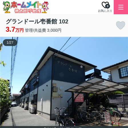
0
お気に入り
グランドール壱番館 102
3.7
万円
管理/共益費 3,000円
1
/
27