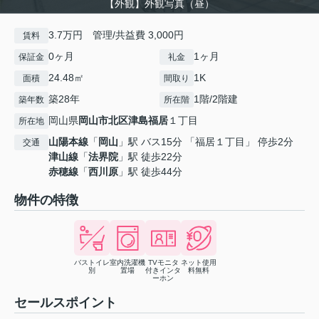
【外観】外観写真（昼）
3.7万円 管理/共益費 3,000円
賃料
0ヶ月
1ヶ月
保証金
礼金
24.48㎡
1K
面積
間取り
築28年
1階/2階建
築年数
所在階
岡山県
岡山市北区
津島福居
１丁目
所在地
山陽本線
「
岡山
」駅 バス15分 「福居１丁目」 停歩2分
交通
津山線
「
法界院
」駅 徒歩22分
赤穂線
「
西川原
」駅 徒歩44分
物件の特徴
バストイレ
室内洗濯機
TVモニタ
ネット使用
別
置場
付きインタ
料無料
ーホン
セールスポイント