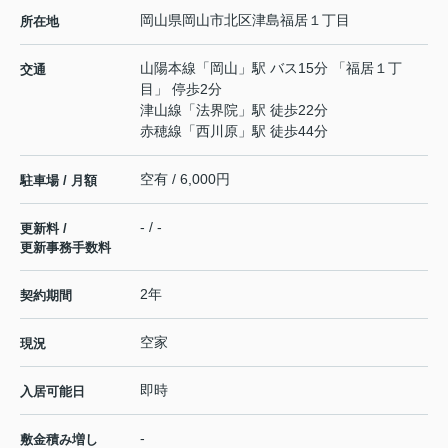
岡山県
岡山市北区
津島福居
１丁目
所在地
山陽本線
「
岡山
」駅 バス15分 「福居１丁
交通
目」 停歩2分
津山線
「
法界院
」駅 徒歩22分
赤穂線
「
西川原
」駅 徒歩44分
空有 / 6,000円
駐車場 / 月額
- / -
更新料 /
更新事務手数料
2年
契約期間
空家
現況
即時
入居可能日
-
敷金積み増し