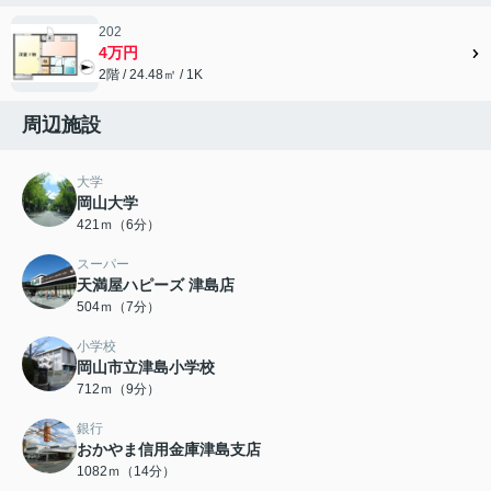
202
4万円
2階 / 24.48㎡ / 1K
周辺施設
大学
岡山大学
421ｍ（6分）
スーパー
天満屋ハピーズ 津島店
504ｍ（7分）
小学校
岡山市立津島小学校
712ｍ（9分）
銀行
おかやま信用金庫津島支店
1082ｍ（14分）