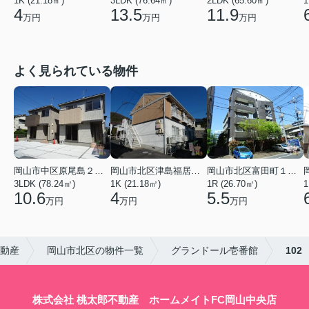
1K (21.18㎡)
3LDK (76.64㎡)
2LDK (65.60㎡)
1
4
13.5
11.9
万円
万円
万円
よく見られている物件
岡山市中区原尾島２丁目
岡山市北区津島福居１丁目
岡山市北区富田町１丁目
3LDK (78.24㎡)
1K (21.18㎡)
1R (26.70㎡)
1
10.6
4
5.5
万円
万円
万円
不動産
岡山市北区の物件一覧
グランドール壱番館
102
株式会社 桃太郎不動産 ホームメイトFC岡山中央店