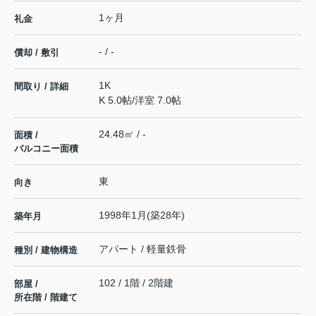
1ヶ月
礼金
- / -
償却 / 敷引
1K
間取り / 詳細
K 5.0帖
/
洋室 7.0帖
24.48㎡ / -
面積 /
バルコニー面積
東
向き
1998年1月(築28年)
築年月
アパート / 軽量鉄骨
種別 / 建物構造
102 / 1階 / 2階建
部屋 /
所在階 / 階建て