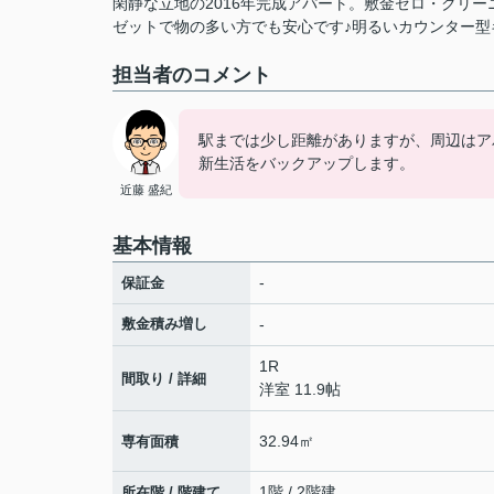
閑静な立地の2016年完成アパート。敷金ゼロ・クリ
ゼットで物の多い方でも安心です♪明るいカウンター型
担当者のコメント
駅までは少し距離がありますが、周辺はア
新生活をバックアップします。
近藤 盛紀
基本情報
-
保証金
敷金積み増し
-
1R
間取り / 詳細
洋室 11.9帖
32.94㎡
専有面積
1階 / 2階建
所在階 / 階建て