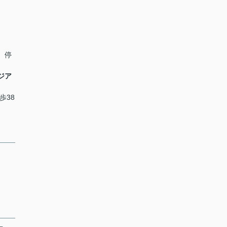
」 停
ジア
歩38