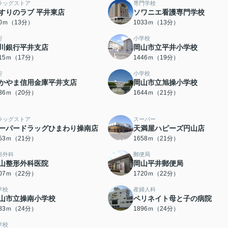
ラッグストア
専門学校
すりのラブ 平井東店
ソワニエ看護専門学校
80ｍ（13分）
1033ｍ（13分）
行
小学校
川銀行平井支店
岡山市立平井小学校
315ｍ（17分）
1446ｍ（19分）
行
小学校
かやま信用金庫平井支店
岡山市立旭操小学校
536ｍ（20分）
1644ｍ（21分）
ラッグストア
スーパー
ーパードラッグひまわり操南店
天満屋ハピーズ円山店
653ｍ（21分）
1658ｍ（21分）
形外科
郵便局
山整形外科医院
岡山平井郵便局
707ｍ（22分）
1720ｍ（22分）
学校
産婦人科
山市立操南小学校
ペリネイト母と子の病院
883ｍ（24分）
1896ｍ（24分）
学校