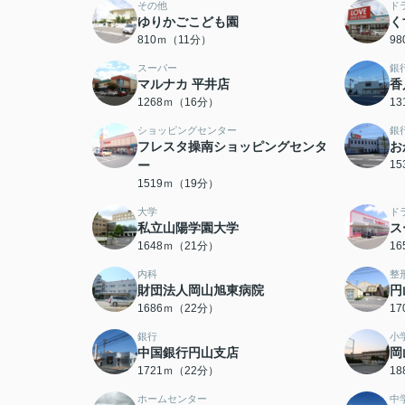
その他
ド
ゆりかごこども園
く
810ｍ（11分）
9
スーパー
銀
マルナカ 平井店
香
1268ｍ（16分）
1
ショッピングセンター
銀
フレスタ操南ショッピングセンタ
お
ー
1
1519ｍ（19分）
大学
ド
私立山陽学園大学
ス
1648ｍ（21分）
1
内科
整
財団法人岡山旭東病院
円
1686ｍ（22分）
1
銀行
小
中国銀行円山支店
岡
1721ｍ（22分）
1
ホームセンター
中