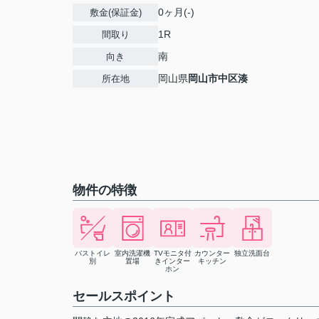
0ヶ月(-)
敷金(保証金)
1R
間取り
南
向き
岡山県
岡山市中区
湊
所在地
物件の特徴
バストイレ
室内洗濯機
TVモニタ付
カウンター
独立洗面台
別
置場
きインター
キッチン
ホン
セールスポイント