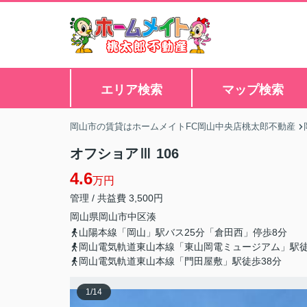
エリア検索
マップ検索
岡山市の賃貸はホームメイトFC岡山中央店桃太郎不動産
オフショアⅢ 106
4.6
万円
管理 / 共益費 3,500円
岡山県
岡山市中区
湊
山陽本線「岡山」駅バス25分「倉田西」停歩8分
岡山電気軌道東山本線「東山岡電ミュージアム」駅徒
岡山電気軌道東山本線「門田屋敷」駅徒歩38分
1
/
14