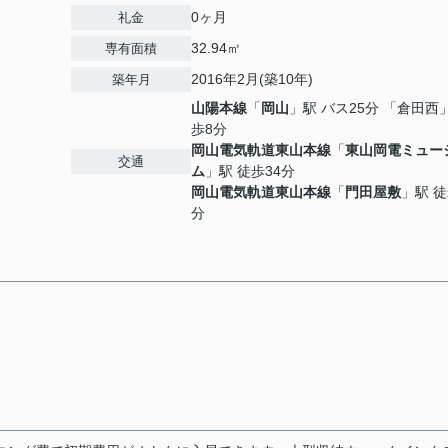
0ヶ月
礼金
32.94㎡
専有面積
2016年2月(築10年)
築年月
山陽本線
「
岡山
」駅 バス25分 「倉田西
歩8分
岡山電気軌道東山本線
「
東山岡電ミュー
交通
ム
」駅 徒歩34分
岡山電気軌道東山本線
「
門田屋敷
」駅 徒
分