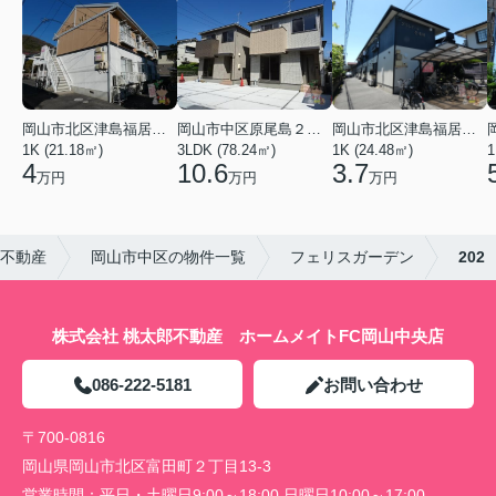
岡山市北区津島福居１丁目
岡山市中区原尾島２丁目
岡山市北区津島福居１丁目
1K (21.18㎡)
3LDK (78.24㎡)
1K (24.48㎡)
1
4
10.6
3.7
万円
万円
万円
郎不動産
岡山市中区の物件一覧
フェリスガーデン
202
株式会社 桃太郎不動産 ホームメイトFC岡山中央店
086-222-5181
お問い合わせ
〒700-0816
岡山県岡山市北区富田町２丁目13-3
営業時間：
平日・土曜日9:00～18:00 日曜日10:00～17:00