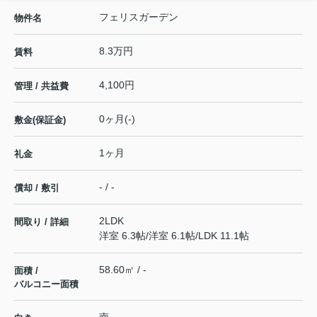
フェリスガーデン
物件名
8.3万円
賃料
4,100円
管理 / 共益費
0ヶ月(-)
敷金(保証金)
1ヶ月
礼金
- / -
償却 / 敷引
2LDK
間取り / 詳細
洋室 6.3帖
/
洋室 6.1帖
/
LDK 11.1帖
58.60㎡ / -
面積 /
バルコニー面積