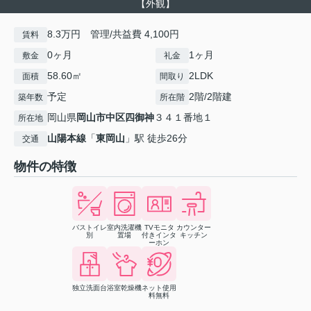
【外観】
8.3万円 管理/共益費 4,100円
賃料
0ヶ月
1ヶ月
敷金
礼金
58.60㎡
2LDK
面積
間取り
予定
2階/2階建
築年数
所在階
岡山県
岡山市中区
四御神
３４１番地１
所在地
山陽本線
「
東岡山
」駅 徒歩26分
交通
物件の特徴
バストイレ
室内洗濯機
TVモニタ
カウンター
別
置場
付きインタ
キッチン
ーホン
独立洗面台
浴室乾燥機
ネット使用
料無料