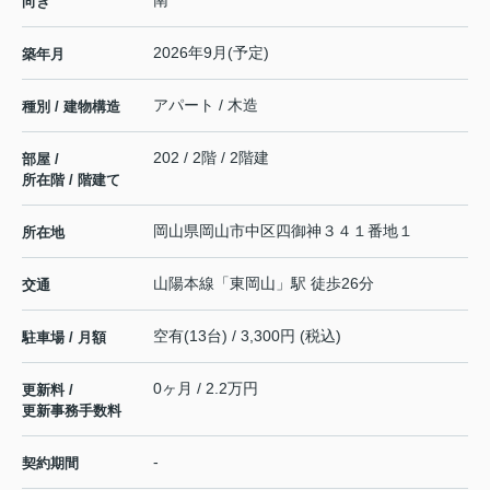
南
向き
2026年9月(予定)
築年月
アパート / 木造
種別 / 建物構造
202 / 2階 / 2階建
部屋 /
所在階 / 階建て
岡山県
岡山市中区
四御神
３４１番地１
所在地
山陽本線
「
東岡山
」駅 徒歩26分
交通
空有(13台) / 3,300円 (税込)
駐車場 / 月額
0ヶ月 / 2.2万円
更新料 /
更新事務手数料
-
契約期間