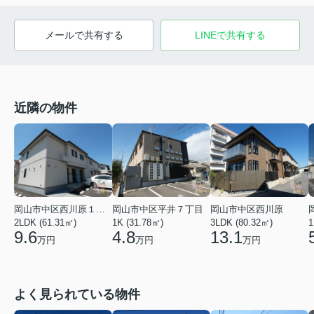
メールで共有する
LINEで共有する
近隣の物件
岡山市中区西川原１丁目
岡山市中区平井７丁目
岡山市中区西川原
2LDK (61.31㎡)
1K (31.78㎡)
3LDK (80.32㎡)
1
9.6
4.8
13.1
万円
万円
万円
よく見られている物件