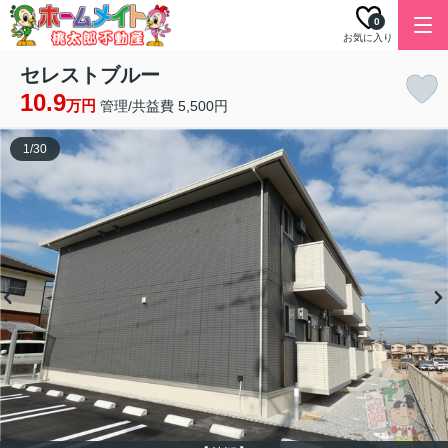
0
お気に入り
セレストブルー
10.9
万円
管理/共益費 5,500円
1
/
30