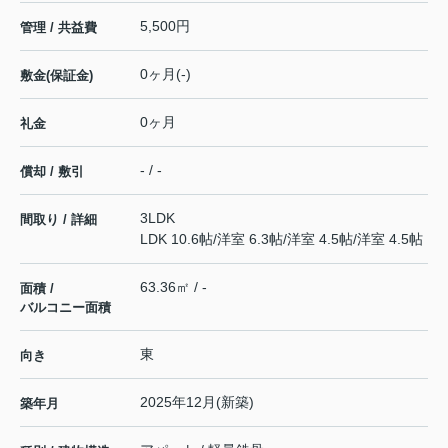
5,500円
管理 / 共益費
0ヶ月(-)
敷金(保証金)
0ヶ月
礼金
- / -
償却 / 敷引
3LDK
間取り / 詳細
LDK 10.6帖
/
洋室 6.3帖
/
洋室 4.5帖
/
洋室 4.5帖
63.36㎡ / -
面積 /
バルコニー面積
東
向き
2025年12月(新築)
築年月