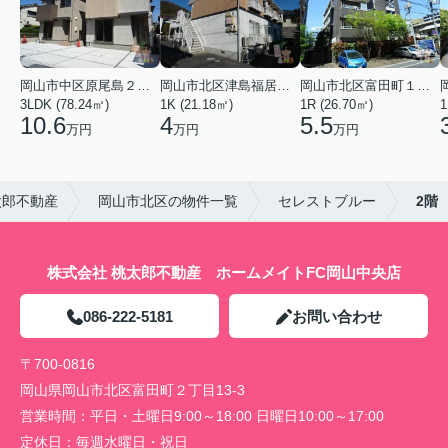
岡山市中区原尾島２丁目
岡山市北区津島福居１丁目
岡山市北区富田町１丁目
3LDK (78.24㎡)
1K (21.18㎡)
1R (26.70㎡)
1
10.6
4
5.5
万円
万円
万円
太郎不動産
岡山市北区の物件一覧
セレストブルー
2階
株式会社 桃太郎不動産 ホームメイトFC岡山中央店
086-222-5181
お問い合わせ
〒700-0816
岡山県岡山市北区富田町２丁目13-3
営業時間：
平日・土曜日9:00～18:00 日曜日10:00～17:00
定休日：
毎週水曜日・祝日