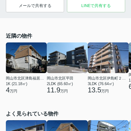
メールで共有する
LINEで共有する
近隣の物件
岡山市北区津島福居１丁目
岡山市北区平田
岡山市北区伊島町２丁目
1
1K (21.18㎡)
2LDK (65.60㎡)
3LDK (76.64㎡)
4
11.9
13.5
万円
万円
万円
よく見られている物件