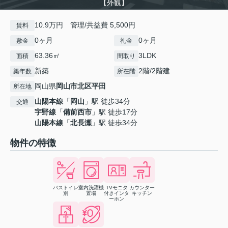
【外観】
10.9万円 管理/共益費 5,500円
賃料
0ヶ月
0ヶ月
敷金
礼金
63.36㎡
3LDK
面積
間取り
新築
2階/2階建
築年数
所在階
岡山県
岡山市北区
平田
所在地
山陽本線
「
岡山
」駅 徒歩34分
交通
宇野線
「
備前西市
」駅 徒歩17分
山陽本線
「
北長瀬
」駅 徒歩34分
物件の特徴
バストイレ
室内洗濯機
TVモニタ
カウンター
別
置場
付きインタ
キッチン
ーホン