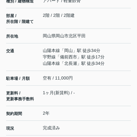
アパート / 軽量鉄骨
種別 / 建物構造
2階 / 2階 / 2階建
部屋 /
所在階 / 階建て
岡山県
岡山市北区
平田
所在地
山陽本線
「
岡山
」駅 徒歩34分
交通
宇野線
「
備前西市
」駅 徒歩17分
山陽本線
「
北長瀬
」駅 徒歩34分
空有 / 11,000円
駐車場 / 月額
1ヶ月(新賃料) / -
更新料 /
更新事務手数料
2年
契約期間
完成済み
現況