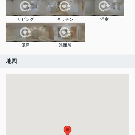
リビング
キッチン
洋室
風呂
洗面所
地図