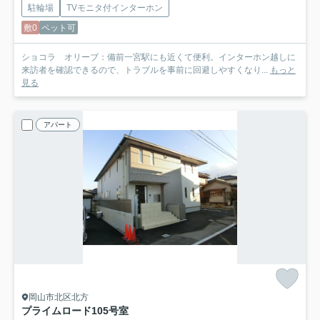
駐輪場
TVモニタ付インターホン
敷0
ペット可
ショコラ オリーブ：備前一宮駅にも近くて便利。インターホン越しに
来訪者を確認できるので、トラブルを事前に回避しやすくなり...
もっと
見る
アパート
岡山市北区北方
プライムロード
105号室