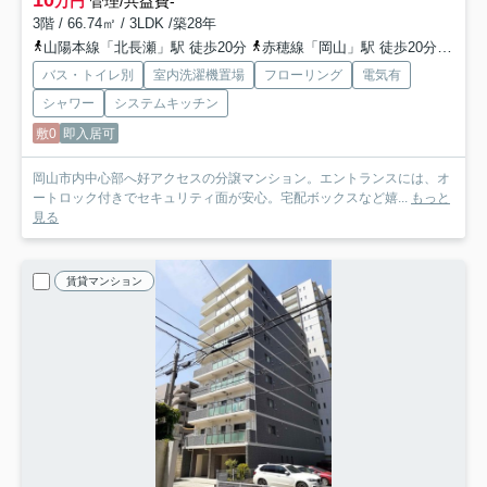
10
万円
管理/共益費-
3階 / 66.74㎡ / 3LDK /築28年
山陽本線「北長瀬」駅 徒歩20分
赤穂線「岡山」駅 徒歩20分
宇野
バス・トイレ別
室内洗濯機置場
フローリング
電気有
シャワー
システムキッチン
敷0
即入居可
岡山市内中心部へ好アクセスの分譲マンション。エントランスには、オ
ートロック付きでセキュリティ面が安心。宅配ボックスなど嬉...
もっと
見る
賃貸マンション