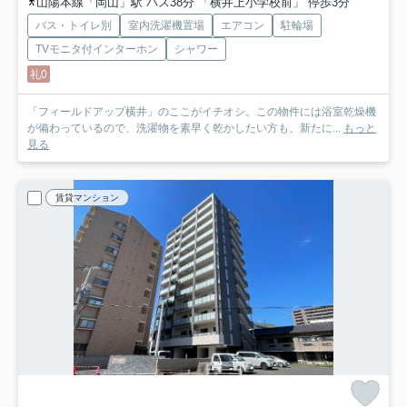
山陽本線「岡山」駅 バス38分 「横井上小学校前」 停歩3分
バス・トイレ別
室内洗濯機置場
エアコン
駐輪場
TVモニタ付インターホン
シャワー
礼0
「フィールドアップ横井」のここがイチオシ。この物件には浴室乾燥機
が備わっているので、洗濯物を素早く乾かしたい方も、新たに...
もっと
見る
賃貸マンション