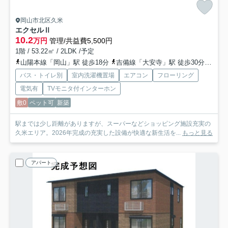
岡山市北区久米
エクセルⅡ
10.2
万円
管理/共益費5,500円
1階 / 53.22㎡ / 2LDK /予定
山陽本線「岡山」駅 徒歩18分
吉備線「大安寺」駅 徒歩30分
山陽
バス・トイレ別
室内洗濯機置場
エアコン
フローリング
電気有
TVモニタ付インターホン
敷0
ペット可
新築
駅までは少し距離がありますが、スーパーなどショッピング施設充実の
久米エリア。2026年完成の充実した設備が快適な新生活を...
もっと見る
アパート