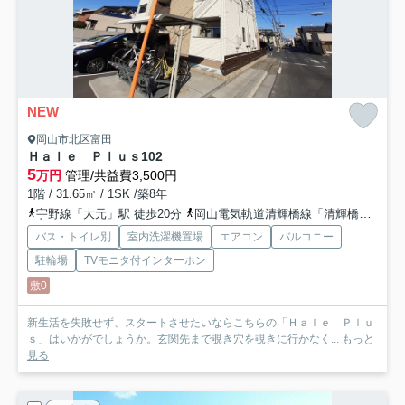
NEW
岡山市北区富田
Ｈａｌｅ Ｐｌｕｓ
102
5
万円
管理/共益費3,500円
1階 / 31.65㎡ / 1SK /築8年
宇野線「大元」駅 徒歩20分
岡山電気軌道清輝橋線「清輝橋」駅 徒歩23分
バス・トイレ別
室内洗濯機置場
エアコン
バルコニー
駐輪場
TVモニタ付インターホン
敷0
新生活を失敗せず、スタートさせたいならこちらの「Ｈａｌｅ Ｐｌｕ
ｓ」はいかがでしょうか。玄関先まで覗き穴を覗きに行かなく...
もっと
見る