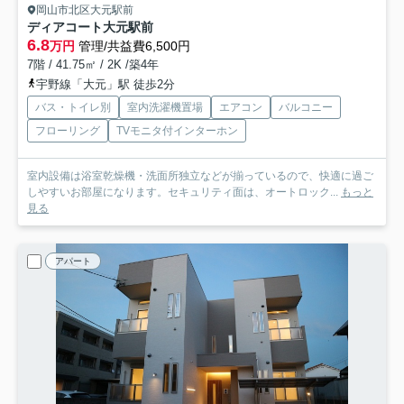
岡山市北区大元駅前
ディアコート大元駅前
6.8
万円
管理/共益費6,500円
7階 / 41.75㎡ / 2K /築4年
宇野線「大元」駅 徒歩2分
バス・トイレ別
室内洗濯機置場
エアコン
バルコニー
フローリング
TVモニタ付インターホン
室内設備は浴室乾燥機・洗面所独立などが揃っているので、快適に過ご
しやすいお部屋になります。セキュリティ面は、オートロック...
もっと
見る
アパート