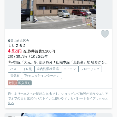
岡山市北区今
ＬＵＺ６２
4.9
万円
管理/共益費3,200円
2階 / 30.78㎡ / 1K /築23年
宇野線「大元」駅 徒歩19分
山陽本線「北長瀬」駅 徒歩24分
宇野
バス・トイレ別
室内洗濯機置場
エアコン
フローリング
電気有
TVモニタ付インターホン
敷礼0
即入居可
通りより一本入った閑静な立地です。ショッピング施設が揃う今エリア
でオフの日も充実☆バストイレは使いやすいセパレートタイプ...
もっと
見る