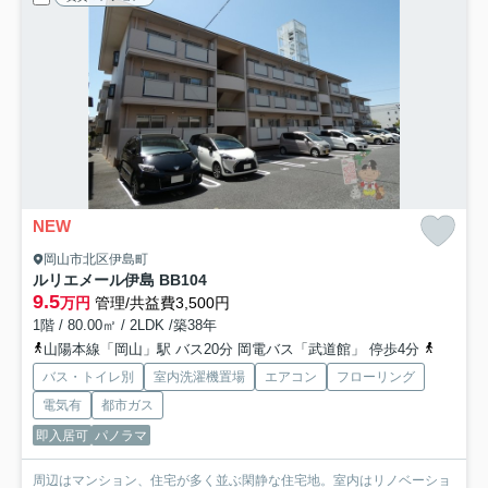
NEW
岡山市北区伊島町
ルリエメール伊島 B
B104
9.5
万円
管理/共益費3,500円
1階 / 80.00㎡ / 2LDK /築38年
山陽本線「岡山」駅 バス20分 岡電バス「武道館」 停歩4分
山陽本線
バス・トイレ別
室内洗濯機置場
エアコン
フローリング
電気有
都市ガス
即入居可
パノラマ
周辺はマンション、住宅が多く並ぶ閑静な住宅地。室内はリノベーショ