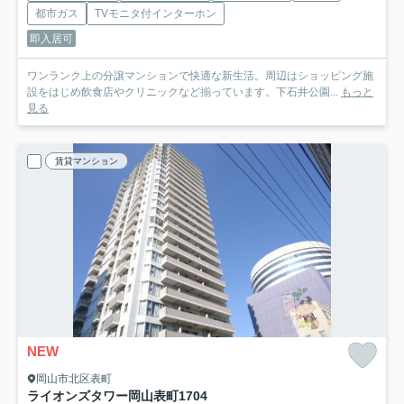
都市ガス
TVモニタ付インターホン
即入居可
ワンランク上の分譲マンションで快適な新生活。周辺はショッピング施
設をはじめ飲食店やクリニックなど揃っています。下石井公園...
もっと
見る
賃貸マンション
NEW
岡山市北区表町
ライオンズタワー岡山表町
1704