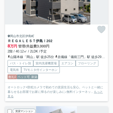
岡山市北区伊島町
ＲＥＧＡＬＥＳＴ伊島Ⅰ
202
8
万円
管理/共益費3,000円
2階 / 40.12㎡ / 2LDK /予定
山陽本線「岡山」駅 徒歩25分
吉備線「備前三門」駅 徒歩29分
岡
バス・トイレ別
室内洗濯機置場
エアコン
フローリング
電気有
TVモニタ付インターホン
敷礼0
ペット可
新築
オートロック×防犯カメラで初めての賃貸生活も安心。ペットと一緒に
暮らせるお部屋でお家に帰るのが楽しみに♪無料インターネッ...
もっと
見る
賃貸マンション