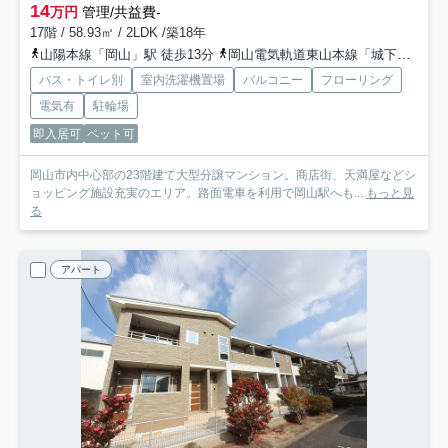
14
万円
管理/共益費-
17階 / 58.93㎡ / 2LDK /築18年
山陽本線「岡山」駅 徒歩13分
岡山電気軌道東山本線「城下」駅 徒歩2分
バス・トイレ別
室内洗濯機置場
バルコニー
フローリング
電気有
駐輪場
即入居可
ペット可
岡山市内中心部の23階建て大型分譲マンション。商店街、天満屋などシ
ョッピング施設充実のエリア。路面電車を利用で岡山駅へも...
もっと見
る
アパート