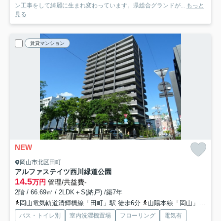
ン工事をして綺麗に生まれ変わっています。県総合グランドが...
もっと
見る
賃貸マンション
NEW
岡山市北区田町
アルファステイツ西川緑道公園
14.5
万円
管理/共益費-
2階 / 66.69㎡ / 2LDK＋S(納戸) /築7年
岡山電気軌道清輝橋線「田町」駅 徒歩6分
山陽本線「岡山」駅 徒歩12分
バス・トイレ別
室内洗濯機置場
フローリング
電気有