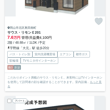
岡山市北区奥田南町
サウス・リモンＥ
201
7.6
万円
管理/共益費4,100円
2階 / 48.88㎡ / 1LDK /予定
宇野線「大元」駅 徒歩20分
バス・トイレ別
室内洗濯機置場
エアコン
都市ガス
駐輪場
TVモニタ付インターホン
敷0
新築
こだわりポイント満載のサウス・リモンＥ。来客時にはTVインターホン
を使用して訪問者の顔を確認することができます。室内設備...
もっと見
る
アパート