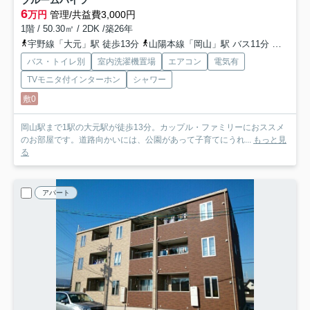
6
万円
管理/共益費3,000円
1階 / 50.30㎡ / 2DK /築26年
宇野線「大元」駅 徒歩13分
山陽本線「岡山」駅 バス11分 バス「富田」 停歩2分
バス・トイレ別
室内洗濯機置場
エアコン
電気有
TVモニタ付インターホン
シャワー
敷0
岡山駅まで1駅の大元駅が徒歩13分。カップル・ファミリーにおススメ
のお部屋です。道路向かいには、公園があって子育てにうれ...
もっと見
る
アパート