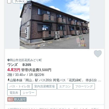
アパート
岡山市北区花尻みどり町
ワンズ Ｂ
205
4.8
万円
管理/共益費3,500円
2階 / 33.40㎡ / 1R /築22年
山陽本線「岡山」駅 バス20分 岡電バス「花尻緑町」 停歩1分
吉備線
バス・トイレ別
室内洗濯機置場
エアコン
フローリング
電気有
シャワー
敷0
即入居可