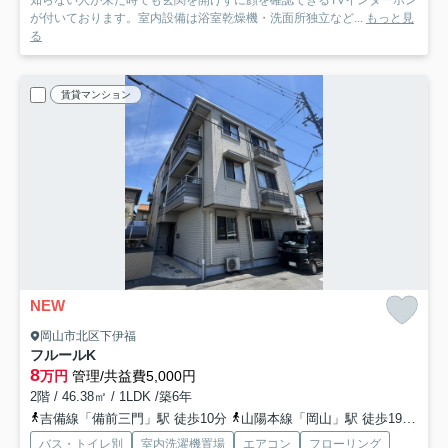
知らない人が来た時でも玄関を開けずに顔を確認できるTVインターホン
が付いております。室内設備は浴室乾燥機・洗面所独立など...
もっと見
る
賃貸マンション
NEW
岡山市北区下伊福
フルールK
8
万円
管理/共益費5,000円
2階 / 46.38㎡ / 1LDK /築6年
吉備線「備前三門」駅 徒歩10分
山陽本線「岡山」駅 徒歩19分
岡
バス・トイレ別
室内洗濯機置場
エアコン
フローリング