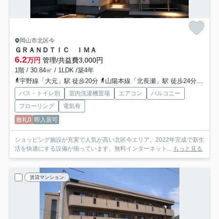
岡山市北区今
ＧＲＡＮＤＴＩＣ ＩＭＡ
6.2
万円
管理/共益費3,000円
1階 / 30.84㎡ / 1LDK /築4年
宇野線「大元」駅 徒歩20分
山陽本線「北長瀬」駅 徒歩24分
吉備
バス・トイレ別
室内洗濯機置場
エアコン
バルコニー
フローリング
電気有
敷礼0
即入居可
ショッピング施設が充実で人気が高い北区今エリア。2022年完成で新生
活を快適にする設備が揃っています。無料インターネット...
もっと見る
賃貸マンション