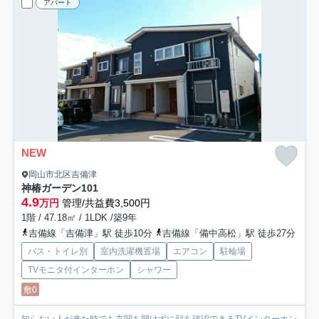
アパート
NEW
岡山市北区吉備津
神椿ガーデン
101
4.9
万円
管理/共益費3,500円
1階 / 47.18㎡ / 1LDK /築9年
吉備線「吉備津」駅 徒歩10分
吉備線「備中高松」駅 徒歩27分
バス・トイレ別
室内洗濯機置場
エアコン
駐輪場
TVモニタ付インターホン
シャワー
敷0