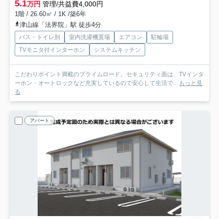
5.1
万円
管理/共益費4,000円
1階 / 26.60㎡ / 1K /築6年
津山線「法界院」駅 徒歩4分
バス・トイレ別
室内洗濯機置場
エアコン
駐輪場
TVモニタ付インターホン
システムキッチン
こだわりポイント満載のプライムロード。セキュリティ面は、TVインタ
ーホン・オートロックなど充実しているので安心して生活で...
もっと見
る
アパート