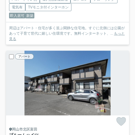
電気有
TVモニタ付インターホン
即入居可
新築
周辺はアパート・住宅が多く並ぶ閑静な住宅地。すぐに北側には公園が
あって子育て世代に嬉しい住環境です。無料インターネット、...
もっと
見る
アパート
岡山市北区富田
ブルームハイツ