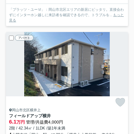
「プラッツ・ユーⅥ」：岡山市北区エリアの新居にピッタリ。直接会わ
ずにインターホン越しに来訪者を確認できるので、トラブルを...
もっと
見る
アパート
岡山市北区横井上
フィールドアップ横井
6.1
万円
管理/共益費4,000円
2階 / 42.34㎡ / 1LDK /築1年未満