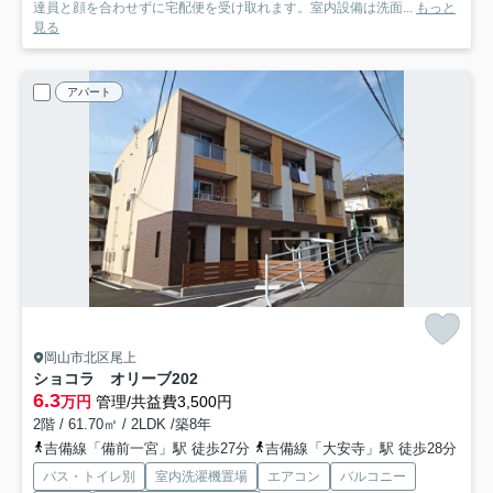
達員と顔を合わせずに宅配便を受け取れます。室内設備は洗面...
もっと
見る
アパート
岡山市北区尾上
ショコラ オリーブ
202
6.3
万円
管理/共益費3,500円
2階 / 61.70㎡ / 2LDK /築8年
吉備線「備前一宮」駅 徒歩27分
吉備線「大安寺」駅 徒歩28分
バス・トイレ別
室内洗濯機置場
エアコン
バルコニー