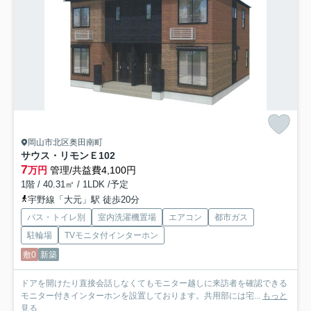
岡山市北区奥田南町
サウス・リモンＥ
102
7
万円
管理/共益費4,100円
1階 / 40.31㎡ / 1LDK /予定
宇野線「大元」駅 徒歩20分
バス・トイレ別
室内洗濯機置場
エアコン
都市ガス
駐輪場
TVモニタ付インターホン
敷0
新築
ドアを開けたり直接会話しなくてもモニター越しに来訪者を確認できる
モニター付きインターホンを設置しております。共用部には宅...
もっと
見る