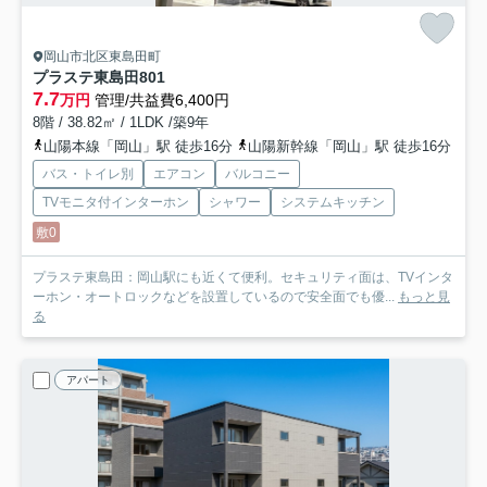
岡山市北区東島田町
プラステ東島田
801
7.7
万円
管理/共益費6,400円
8階 / 38.82㎡ / 1LDK /築9年
山陽本線「岡山」駅 徒歩16分
山陽新幹線「岡山」駅 徒歩16分
バス・トイレ別
エアコン
バルコニー
TVモニタ付インターホン
シャワー
システムキッチン
敷0
プラステ東島田：岡山駅にも近くて便利。セキュリティ面は、TVインタ
ーホン・オートロックなどを設置しているので安全面でも優...
もっと見
る
アパート