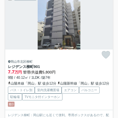
岡山市北区柳町
レジデンス柳町
901
7.7
万円
管理/共益費5,800円
9階 / 40.12㎡ / 1LDK /築7年
山陽本線「岡山」駅 徒歩12分
山陽新幹線「岡山」駅 徒歩12分
バス・トイレ別
室内洗濯機置場
エアコン
バルコニー
駐輪場
TVモニタ付インターホン
敷0
レジデンス柳町：岡山駅にも近くて便利。専用ボックスがあるので、配