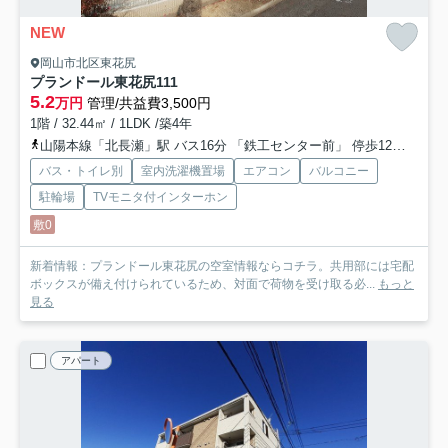
NEW
岡山市北区東花尻
プランドール東花尻
111
5.2
万円
管理/共益費3,500円
1階 / 32.44㎡ / 1LDK /築4年
山陽本線「北長瀬」駅 バス16分 「鉄工センター前」 停歩12分
山陽
バス・トイレ別
室内洗濯機置場
エアコン
バルコニー
駐輪場
TVモニタ付インターホン
敷0
新着情報：プランドール東花尻の空室情報ならコチラ。共用部には宅配
ボックスが備え付けられているため、対面で荷物を受け取る必...
もっと
見る
アパート