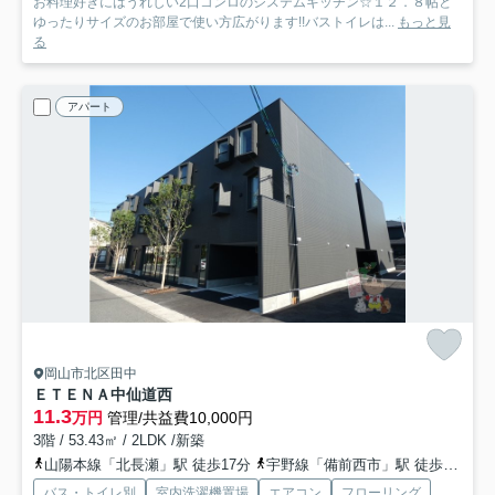
お料理好きにはうれしい2口コンロのシステムキッチン☆１２．８帖と
ゆったりサイズのお部屋で使い方広がります!!バストイレは...
もっと見
る
アパート
岡山市北区田中
ＥＴＥＮＡ中仙道西
11.3
万円
管理/共益費10,000円
3階 / 53.43㎡ / 2LDK /新築
山陽本線「北長瀬」駅 徒歩17分
宇野線「備前西市」駅 徒歩36分
バス・トイレ別
室内洗濯機置場
エアコン
フローリング