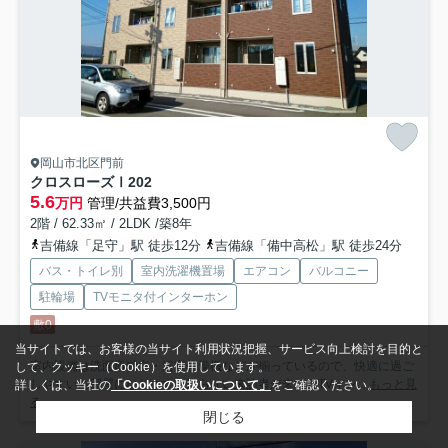
岡山市北区門前
クロスローズⅠ
202
5.6
万円
管理/共益費3,500円
2階 / 62.33㎡ / 2LDK /築8年
吉備線「足守」駅 徒歩12分
吉備線「備中高松」駅 徒歩24分
バス・トイレ別
室内洗濯機置場
エアコン
バルコニー
駐輪場
TVモニタ付インターホン
敷0
当サイトでは、お客様の当サイト利用状況把握、サービス向上検討を目的と
室内設備は洗面所独立・浴室乾燥機などが揃っているので、快適に過ご
して、クッキー（Cookie）を使用しています。
しやすいお部屋になります。知らない来訪者が来てもTVイン...
もっと見
詳しくは、当社の
「Cookieの取扱いについて」
をご確認ください。
る
閉じる