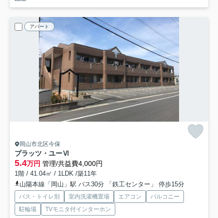
アパート
岡山市北区今保
プラッツ・ユーⅥ
5.4
万円
管理/共益費4,000円
1階 / 41.04㎡ / 1LDK /築11年
山陽本線「岡山」駅 バス30分 「鉄工センター」 停歩15分
バス・トイレ別
室内洗濯機置場
エアコン
バルコニー
駐輪場
TVモニタ付インターホン