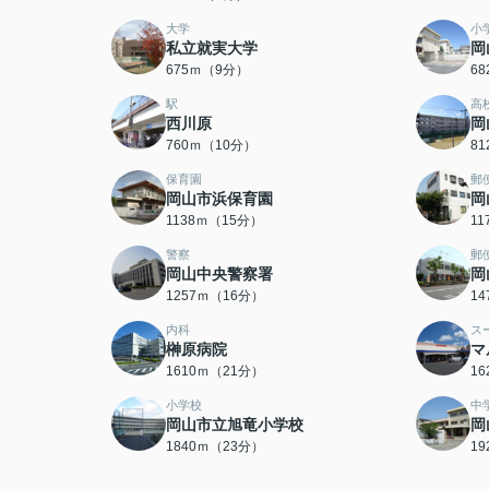
大学
小
私立就実大学
岡
675ｍ（9分）
6
駅
高
西川原
岡
760ｍ（10分）
8
保育園
郵
岡山市浜保育園
岡
1138ｍ（15分）
1
警察
郵
岡山中央警察署
岡
1257ｍ（16分）
1
内科
ス
榊原病院
マ
1610ｍ（21分）
1
小学校
中
岡山市立旭竜小学校
岡
1840ｍ（23分）
1