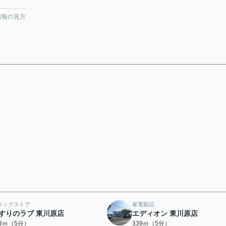
情報の見方
ラッグストア
家電製品
すりのラブ 東川原店
エディオン 東川原店
33ｍ（5分）
339ｍ（5分）