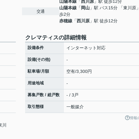
山陽本線
「
西川原
」駅 徒歩12分
山陽本線
「
岡山
」駅 バス15分 「東川原
交通
歩2分
赤穂線
「
西川原
」駅 徒歩12分
クレマティスの詳細情報
設備条件
インターネット対応
設備(その他)
-
駐車場/月額
空有/3,300円
用途地域
-
募集戸数 / 総戸数
- / 3戸
取引態様
一般媒介
情報
東川