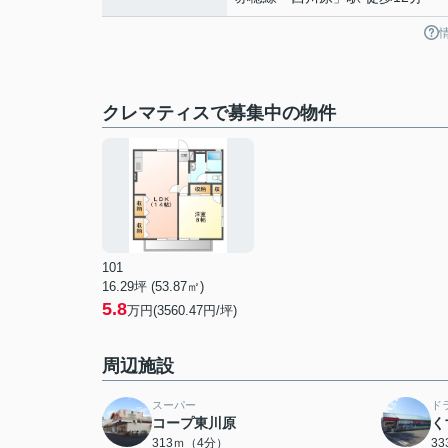
クレマティスで募集中の物件
101
16.29坪 (53.87㎡)
5.8
万円(3560.47円/坪)
周辺施設
スーパー
ド
コープ東川原
く
313ｍ（4分）
3