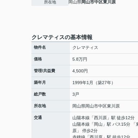
岡山県
岡山市中区
東川原
所在地
クレマティスの基本情報
物件名
クレマティス
価格
5.8万円
管理/共益費
4,500円
築年月
1999年1月（築27年）
総戸数
3戸
所在地
岡山県
岡山市中区
東川原
交通
山陽本線
「
西川原
」駅 徒歩12分
山陽本線
「
岡山
」駅 バス15分 「
原」 停歩2分
赤穂線
「
西川原
」駅 徒歩12分