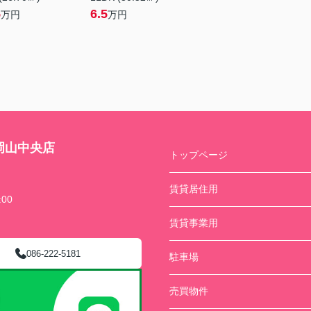
5
6.5
万円
万円
岡山中央店
トップページ
賃貸居住用
00
賃貸事業用
086-222-5181
駐車場
売買物件