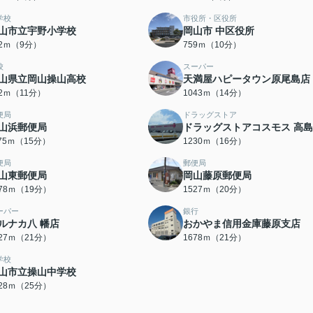
学校
市役所・区役所
山市立宇野小学校
岡山市 中区役所
82ｍ（9分）
759ｍ（10分）
校
スーパー
山県立岡山操山高校
天満屋ハピータウン原尾島店
12ｍ（11分）
1043ｍ（14分）
便局
ドラッグストア
山浜郵便局
ドラッグストアコスモス 高
175ｍ（15分）
1230ｍ（16分）
便局
郵便局
山東郵便局
岡山藤原郵便局
478ｍ（19分）
1527ｍ（20分）
ーパー
銀行
ルナカ八 幡店
おかやま信用金庫藤原支店
627ｍ（21分）
1678ｍ（21分）
学校
山市立操山中学校
928ｍ（25分）