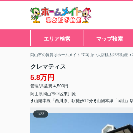
エリア検索
マップ検索
岡山市の賃貸はホームメイトFC岡山中央店桃太郎不動産
クレマティス
5.8万円
管理/共益費 4,500円
岡山県
岡山市中区
東川原
山陽本線「西川原」駅徒歩12分
山陽本線「岡山」駅
1
/
23