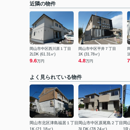
近隣の物件
岡山市中区西川原１丁目
岡山市中区平井７丁目
2LDK (61.31㎡)
1K (31.78㎡)
1
9.6
4.8
7
万円
万円
よく見られている物件
岡山市北区津島福居１丁目
岡山市中区原尾島２丁目
岡
1K (21.18㎡)
3LDK (78.24㎡)
1R 