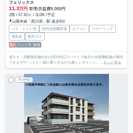
フェリックス
11.3
万円
管理/共益費5,000円
2階 / 57.82㎡ / 2LDK /予定
山陽本線「西川原」駅 徒歩8分
バス・トイレ別
室内洗濯機置場
エアコン
フローリング
電気有
都市ガス
敷0
ペット可
新築
省エネ・高断熱設備付きのZEH対応アパートで毎月の光熱費軽減が期待
できます!!ペットと一緒に暮らせるのも嬉しいポイント。...
もっと見る
アパート