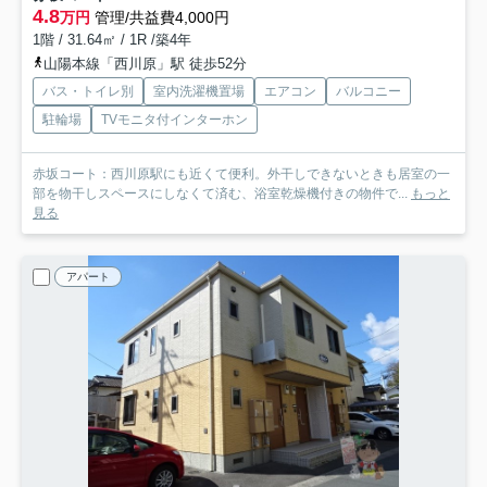
4.8
万円
管理/共益費4,000円
1階 / 31.64㎡ / 1R /築4年
山陽本線「西川原」駅 徒歩52分
バス・トイレ別
室内洗濯機置場
エアコン
バルコニー
駐輪場
TVモニタ付インターホン
赤坂コート：西川原駅にも近くて便利。外干しできないときも居室の一
部を物干しスペースにしなくて済む、浴室乾燥機付きの物件で...
もっと
見る
アパート