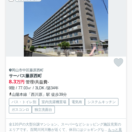
岡山市中区藤原西町
サーパス藤原西町
8.3
万円
管理/共益費-
9階 / 77.03㎡ / 3LDK /築34年
山陽本線「西川原」駅 徒歩39分
バス・トイレ別
室内洗濯機置場
電気有
システムキッチン
ガスコンロ
独立洗面台
全120戸の大型分譲マンション。スーパーなどショッピング施設充実の
エリアです。百間川河川敷が近くて、休日にはジョギングな...
もっと見