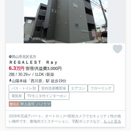
岡山市北区北方
ＲＥＧＡＬＥＳＴ Ｒａｙ
6.3
万円
管理/共益費3,000円
2階 / 30.29㎡ / 1LDK /新築
山陽本線「西川原」駅 徒歩19分
バス・トイレ別
室内洗濯機置場
エアコン
フローリング
電気有
TVモニタ付インターホン
敷礼0
即入居可
パノラマ
2026年完成アパート。オートロック×防犯カメラでセキュリティ性の強
い物件です。敷地内ゴミステーション、宅配ボックスなど...
もっと見る