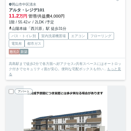
岡山市中区清水
アルタ・レジデ
101
11.2
万円
管理/共益費4,000円
1階 / 55.42㎡ / 2LDK /予定
山陽本線「西川原」駅 徒歩31分
バス・トイレ別
室内洗濯機置場
エアコン
フローリング
電気有
都市ガス
敷礼0
新築
高島駅まで徒歩2分で各方面へ好アクセス♪共有スペースにはオートロッ
ク付きでセキュリティ面が安心。便利な宅配ボックスも付い...
もっと見
る
アパート