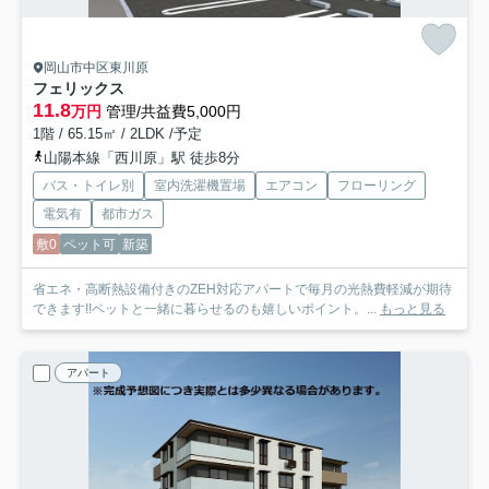
岡山市中区東川原
フェリックス
11.8
万円
管理/共益費5,000円
1階 / 65.15㎡ / 2LDK /予定
山陽本線「西川原」駅 徒歩8分
バス・トイレ別
室内洗濯機置場
エアコン
フローリング
電気有
都市ガス
敷0
ペット可
新築
省エネ・高断熱設備付きのZEH対応アパートで毎月の光熱費軽減が期待
できます!!ペットと一緒に暮らせるのも嬉しいポイント。...
もっと見る
アパート