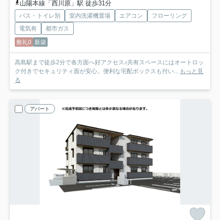
山陽本線「西川原」駅 徒歩31分
バス・トイレ別
室内洗濯機置場
エアコン
フローリング
電気有
都市ガス
敷礼0
新築
高島駅まで徒歩2分で各方面へ好アクセス♪共有スペースにはオートロッ
ク付きでセキュリティ面が安心。便利な宅配ボックスも付い...
もっと見
る
アパート