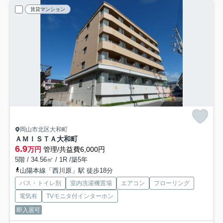
賃貸マンション
岡山市北区大和町
ＡＭＩＳＴＡ大和町
6.9
万円
管理/共益費6,000円
5階 / 34.56㎡ / 1R /築5年
山陽本線「西川原」駅 徒歩18分
バス・トイレ別
室内洗濯機置場
エアコン
フローリング
電気有
TVモニタ付インターホン
即入居可