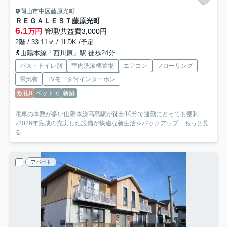
岡山市中区藤原光町
ＲＥＧＡＬＥＳＴ藤原光町
6.1
万円
管理/共益費3,000円
2階 / 33.11㎡ / 1LDK /予定
山陽本線「西川原」駅 徒歩24分
バス・トイレ別
室内洗濯機置場
エアコン
フローリング
電気有
TVモニタ付インターホン
敷礼0
ペット可
新築
電車の本数が多い山陽本線高島駅が徒歩10分で通勤にとっても便利
♪2026年完成の充実した設備が快適な新生活をバックアップ...
もっと見
る
アパート