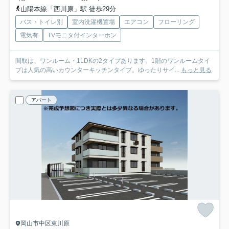
山陽本線「西川原」駅 徒歩29分
バス・トイレ別
室内洗濯機置場
エアコン
フローリング
電気有
TVモニタ付インターホン
間取は、ワンルーム・1LDKの2タイプあります。1階のワンルームタイ
プは人気の高いカウンターキッチンタイプ。ゆったりサイ...
もっと見る
アパート
岡山市中区東川原