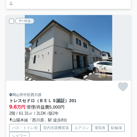
る
アパート
岡山市中区西川原
トレスセドロ（ＢＥＬＳ認証）
201
9.6
万円
管理/共益費5,000円
2階 / 61.31㎡ / 2LDK /築2年
山陽本線「西川原」駅 徒歩8分
バス・トイレ別
室内洗濯機置場
エアコン
電気有
駐輪場
シャワー