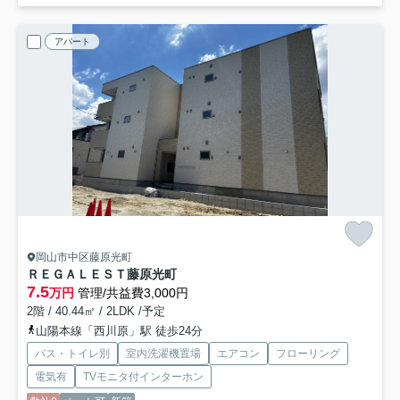
アパート
岡山市中区藤原光町
ＲＥＧＡＬＥＳＴ藤原光町
7.5
万円
管理/共益費3,000円
2階 / 40.44㎡ / 2LDK /予定
山陽本線「西川原」駅 徒歩24分
バス・トイレ別
室内洗濯機置場
エアコン
フローリング
電気有
TVモニタ付インターホン