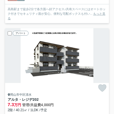
高島駅まで徒歩2分で各方面へ好アクセス♪共有スペースにはオートロッ
ク付きでセキュリティ面が安心。便利な宅配ボックスも付い...
もっと見
る
アパート
岡山市中区清水
アルタ・レジデ
202
7.3
万円
管理/共益費4,000円
2階 / 40.21㎡ / 1LDK /予定