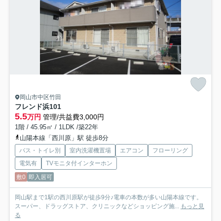
岡山市中区竹田
フレンド浜
101
5.5
万円
管理/共益費3,000円
1階 / 45.95㎡ / 1LDK /築22年
山陽本線「西川原」駅 徒歩8分
バス・トイレ別
室内洗濯機置場
エアコン
フローリング
電気有
TVモニタ付インターホン
敷0
即入居可
岡山駅まで1駅の西川原駅が徒歩9分♪電車の本数が多い山陽本線です。
スーパー、ドラッグストア、クリニックなどショッピング施...
もっと見
る