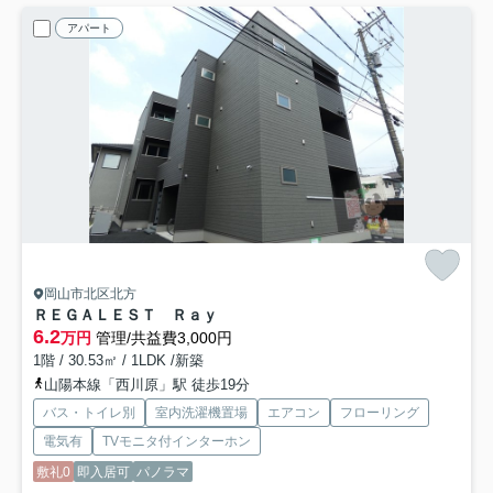
アパート
岡山市北区北方
ＲＥＧＡＬＥＳＴ Ｒａｙ
6.2
万円
管理/共益費3,000円
1階 / 30.53㎡ / 1LDK /新築
山陽本線「西川原」駅 徒歩19分
バス・トイレ別
室内洗濯機置場
エアコン
フローリング
電気有
TVモニタ付インターホン
敷礼0
即入居可
パノラマ