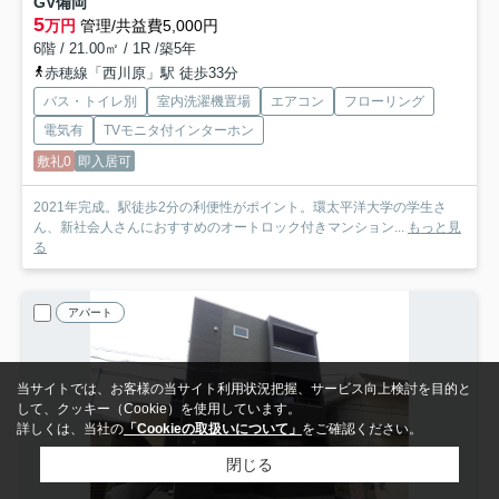
GV備岡
5
万円
管理/共益費5,000円
6階 / 21.00㎡ / 1R /築5年
赤穂線「西川原」駅 徒歩33分
バス・トイレ別
室内洗濯機置場
エアコン
フローリング
電気有
TVモニタ付インターホン
敷礼0
即入居可
2021年完成。駅徒歩2分の利便性がポイント。環太平洋大学の学生さ
ん、新社会人さんにおすすめのオートロック付きマンション...
もっと見
る
アパート
当サイトでは、お客様の当サイト利用状況把握、サービス向上検討を目的と
して、クッキー（Cookie）を使用しています。
詳しくは、当社の
「Cookieの取扱いについて」
をご確認ください。
閉じる