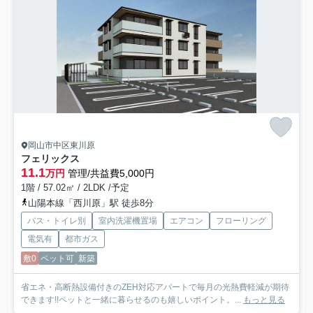
岡山市中区東川原
フェリックス
11.1
万円
管理/共益費5,000円
1階 / 57.02㎡ / 2LDK /予定
山陽本線「西川原」駅 徒歩8分
バス・トイレ別
室内洗濯機置場
エアコン
フローリング
電気有
都市ガス
敷0
ペット可
新築
省エネ・高断熱設備付きのZEH対応アパートで毎月の光熱費軽減が期待
できます!!ペットと一緒に暮らせるのも嬉しいポイント。...
もっと見る