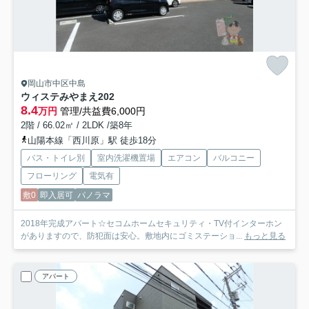
岡山市中区中島
ウィステみやまえ
202
8.4
万円
管理/共益費6,000円
2階 / 66.02㎡ / 2LDK /築8年
山陽本線「西川原」駅 徒歩18分
バス・トイレ別
室内洗濯機置場
エアコン
バルコニー
フローリング
電気有
敷0
即入居可
パノラマ
2018年完成アパート☆セコムホームセキュリティ・TV付インターホン
がありますので、防犯面は安心。敷地内にゴミステーショ...
もっと見る
アパート