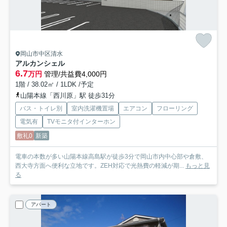
岡山市中区清水
アルカンシェル
6.7
万円
管理/共益費4,000円
1階 / 38.02㎡ / 1LDK /予定
山陽本線「西川原」駅 徒歩31分
バス・トイレ別
室内洗濯機置場
エアコン
フローリング
電気有
TVモニタ付インターホン
敷礼0
新築
電車の本数が多い山陽本線高島駅が徒歩3分で岡山市内中心部や倉敷、
西大寺方面へ便利な立地です。ZEH対応で光熱費の軽減が期...
もっと見
る
アパート