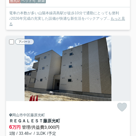
敷礼0
ペット可
新築
電車の本数が多い山陽本線高島駅が徒歩10分で通勤にとっても便利
♪2026年完成の充実した設備が快適な新生活をバックアップ...
もっと見
る
アパート
岡山市中区藤原光町
ＲＥＧＡＬＥＳＴ藤原光町
6
万円
管理/共益費3,000円
1階 / 33.48㎡ / 1LDK /予定