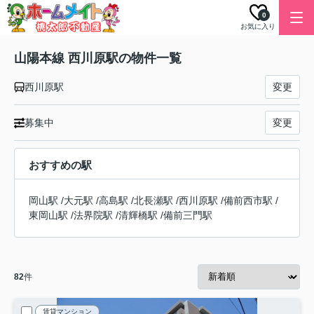
0
お気に入り
山陽本線 西川原駅の物件一覧
西川原駅
変更
募集中
変更
おすすめの駅
岡山駅
/
大元駅
/
高島駅
/
北長瀬駅
/
西川原駅
/
備前西市駅
/
東岡山駅
/
法界院駅
/
清輝橋駅
/
備前三門駅
82
件
賃貸マンション