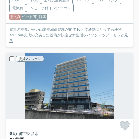
電気有
TVモニタ付インターホン
敷礼0
ペット可
新築
電車の本数が多い山陽本線高島駅が徒歩10分で通勤にとっても便利
♪2026年完成の充実した設備が快適な新生活をバックアップ...
もっと見
る
賃貸マンション
岡山市中区清水