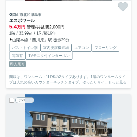
岡山市北区津島東
エスポワール
5.4
万円
管理/共益費2,000円
1階 / 33.99㎡ / 1R /築16年
山陽本線「西川原」駅 徒歩29分
バス・トイレ別
室内洗濯機置場
エアコン
フローリング
電気有
TVモニタ付インターホン
即入居可
間取は、ワンルーム・1LDKの2タイプあります。1階のワンルームタイ
プは人気の高いカウンターキッチンタイプ。ゆったりサイ...
もっと見る
アパート