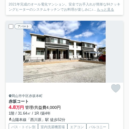
2021年完成のオール電化マンション。安全でお手入れが簡単なIHクッキ
ングヒーターのシステムキッチンでお料理が楽しみに♪...
もっと見る
アパート
岡山市中区赤坂本町
赤坂コート
4.8
万円
管理/共益費4,000円
1階 / 31.64㎡ / 1R /築4年
山陽本線「西川原」駅 徒歩52分
バス・トイレ別
室内洗濯機置場
エアコン
バルコニー