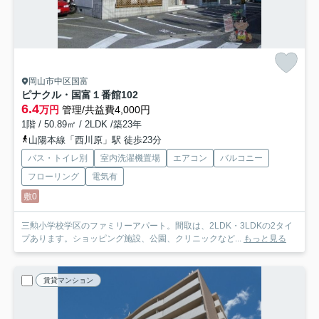
岡山市中区国富
ピナクル・国富１番館
102
6.4
万円
管理/共益費4,000円
1階 / 50.89㎡ / 2LDK /築23年
山陽本線「西川原」駅 徒歩23分
バス・トイレ別
室内洗濯機置場
エアコン
バルコニー
フローリング
電気有
敷0
三勲小学校学区のファミリーアパート。間取は、2LDK・3LDKの2タイ
プあります。ショッピング施設、公園、クリニックなど...
もっと見る
賃貸マンション