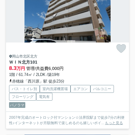
岡山市北区北方
ＷＩＮ北方
101
8.3
万円
管理/共益費6,000円
1階 / 61.74㎡ / 2LDK /築19年
赤穂線「西川原」駅 徒歩23分
バス・トイレ別
室内洗濯機置場
エアコン
バルコニー
フローリング
電気有
パノラマ
2007年完成のオートロック付マンション☆法界院駅まで徒歩7分の利便
性♪インターネットが月額無料で楽しめるのも嬉しいポイ...
もっと見る