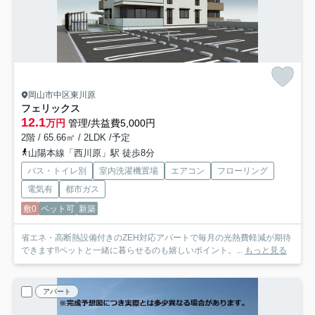
岡山市中区東川原
フェリックス
12.1
万円
管理/共益費5,000円
2階 / 65.66㎡ / 2LDK /予定
山陽本線「西川原」駅 徒歩8分
バス・トイレ別
室内洗濯機置場
エアコン
フローリング
電気有
都市ガス
敷0
ペット可
新築
省エネ・高断熱設備付きのZEH対応アパートで毎月の光熱費軽減が期待
できます!!ペットと一緒に暮らせるのも嬉しいポイント。...
もっと見る
アパート