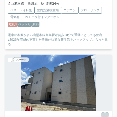
山陽本線「西川原」駅 徒歩24分
バス・トイレ別
室内洗濯機置場
エアコン
フローリング
電気有
TVモニタ付インターホン
敷礼0
ペット可
新築
電車の本数が多い山陽本線高島駅が徒歩10分で通勤にとっても便利
♪2026年完成の充実した設備が快適な新生活をバックアップ...
もっと見
る
アパート