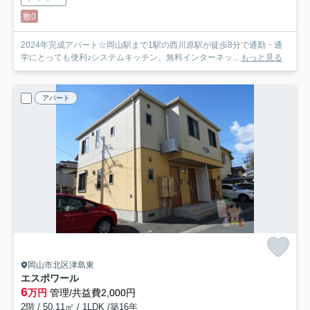
敷0
2024年完成アパート☆岡山駅まで1駅の西川原駅が徒歩8分で通勤・通
学にとっても便利♪システムキッチン、無料インターネッ...
もっと見る
アパート
岡山市北区津島東
エスポワール
6
万円
管理/共益費2,000円
2階 / 50.11㎡ / 1LDK /築16年