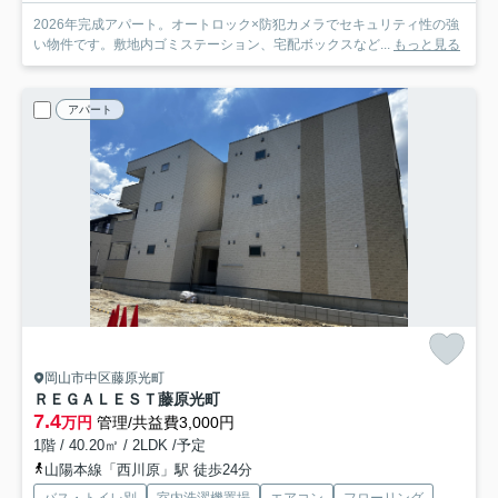
2026年完成アパート。オートロック×防犯カメラでセキュリティ性の強
い物件です。敷地内ゴミステーション、宅配ボックスなど...
もっと見る
アパート
岡山市中区藤原光町
ＲＥＧＡＬＥＳＴ藤原光町
7.4
万円
管理/共益費3,000円
1階 / 40.20㎡ / 2LDK /予定
山陽本線「西川原」駅 徒歩24分
バス・トイレ別
室内洗濯機置場
エアコン
フローリング