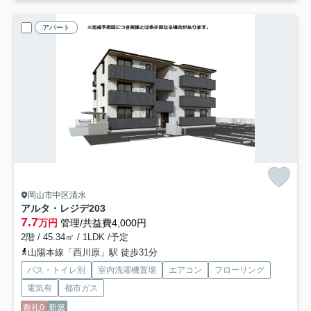
アパート
岡山市中区清水
アルタ・レジデ
203
7.7
万円
管理/共益費4,000円
2階 / 45.34㎡ / 1LDK /予定
山陽本線「西川原」駅 徒歩31分
バス・トイレ別
室内洗濯機置場
エアコン
フローリング
電気有
都市ガス
敷礼0
新築