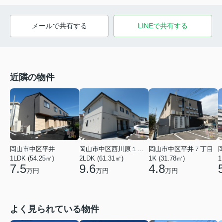
メールで共有する
LINEで共有する
近隣の物件
岡山市中区平井
岡山市中区西川原１丁目
岡山市中区平井７丁目
1LDK (54.25㎡)
2LDK (61.31㎡)
1K (31.78㎡)
1
7.5
9.6
4.8
万円
万円
万円
よく見られている物件