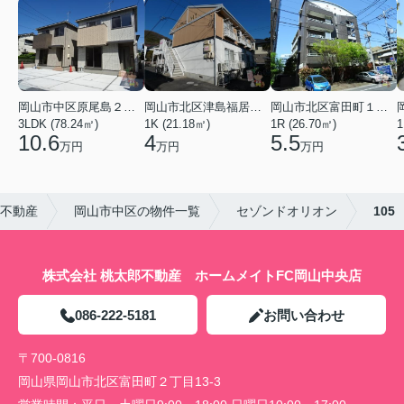
岡山市中区原尾島２丁目
岡山市北区津島福居１丁目
岡山市北区富田町１丁目
3LDK (78.24㎡)
1K (21.18㎡)
1R (26.70㎡)
1
10.6
4
5.5
万円
万円
万円
郎不動産
岡山市中区の物件一覧
セゾンドオリオン
105
株式会社 桃太郎不動産 ホームメイトFC岡山中央店
086-222-5181
お問い合わせ
〒700-0816
岡山県岡山市北区富田町２丁目13-3