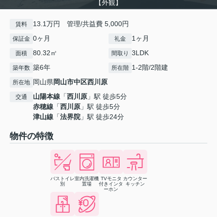
【外観】
13.1万円 管理/共益費 5,000円
賃料
0ヶ月
1ヶ月
保証金
礼金
80.32㎡
3LDK
面積
間取り
築6年
1-2階/2階建
築年数
所在階
岡山県
岡山市中区
西川原
所在地
山陽本線
「
西川原
」駅 徒歩5分
交通
赤穂線
「
西川原
」駅 徒歩5分
津山線
「
法界院
」駅 徒歩24分
物件の特徴
バストイレ
室内洗濯機
TVモニタ
カウンター
別
置場
付きインタ
キッチン
ーホン