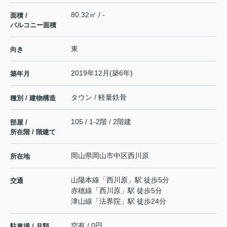
80.32㎡ / -
面積 /
バルコニー面積
東
向き
2019年12月(築6年)
築年月
タウン / 軽量鉄骨
種別 / 建物構造
105 / 1-2階 / 2階建
部屋 /
所在階 / 階建て
岡山県
岡山市中区
西川原
所在地
山陽本線
「
西川原
」駅 徒歩5分
交通
赤穂線
「
西川原
」駅 徒歩5分
津山線
「
法界院
」駅 徒歩24分
空有 / 0円
駐車場 / 月額