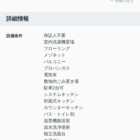
情報の見方
詳細情報
保証人不要
設備条件
室内洗濯機置場
フローリング
メゾネット
バルコニー
プロパンガス
電気有
敷地内ごみ置き場
駐車2台可
システムキッチン
対面式キッチン
カウンターキッチン
バス・トイレ別
追焚機能浴室
温水洗浄便座
独立洗面台