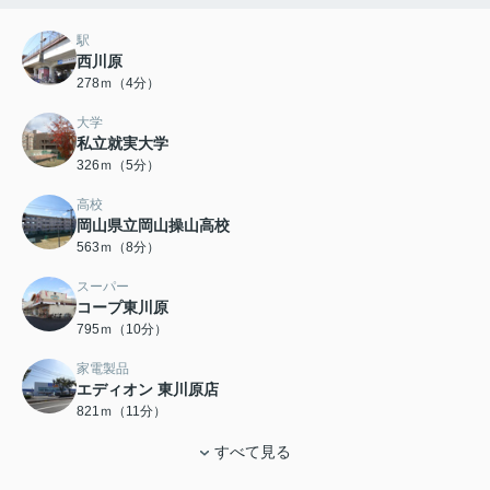
駅
西川原
278ｍ（4分）
大学
私立就実大学
326ｍ（5分）
高校
岡山県立岡山操山高校
563ｍ（8分）
スーパー
コープ東川原
795ｍ（10分）
家電製品
エディオン 東川原店
821ｍ（11分）
すべて見る