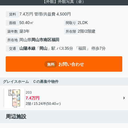
【外観】外観写真（昼）
7.4万円 管理/共益費 4,500円
賃料
50.40㎡
2LDK
面積
間取り
築3年
2階/2階建
築年数
所在階
岡山県
岡山市南区
福田
所在地
山陽本線
「
岡山
」駅 バス35分 「福田」 停歩7分
交通
お問い合わせ
無料
グレイスホーム Ｃの募集中物件
203
7.4万円
2階 / 15.24坪(50.40㎡)
周辺施設