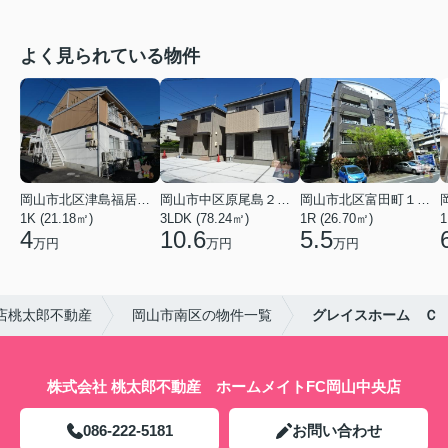
よく見られている物件
岡山市北区津島福居１丁目
岡山市中区原尾島２丁目
岡山市北区富田町１丁目
1K (21.18㎡)
3LDK (78.24㎡)
1R (26.70㎡)
1
4
10.6
5.5
万円
万円
万円
店桃太郎不動産
岡山市南区の物件一覧
グレイスホーム Ｃ
株式会社 桃太郎不動産 ホームメイトFC岡山中央店
086-222-5181
お問い合わせ