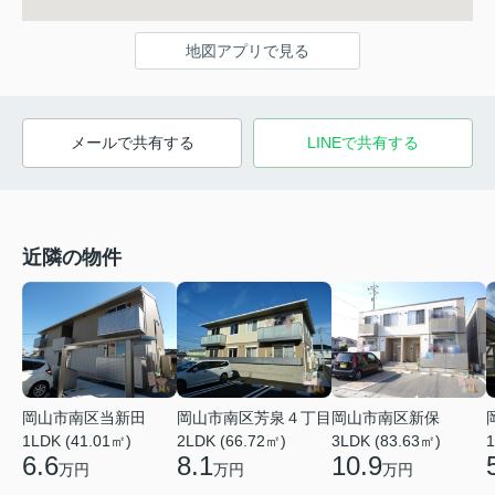
地図アプリで見る
メールで共有する
LINEで共有する
近隣の物件
岡山市南区当新田
岡山市南区芳泉４丁目
岡山市南区新保
1LDK (41.01㎡)
2LDK (66.72㎡)
3LDK (83.63㎡)
1
6.6
8.1
10.9
万円
万円
万円