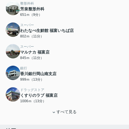
整形外科
芳泉整形外科
651ｍ（9分）
スーパー
わたなべ生鮮館 福富いちば店
802ｍ（11分）
スーパー
マルナカ 福富店
845ｍ（11分）
銀行
香川銀行岡山南支店
999ｍ（13分）
ドラッグストア
くすりのラブ 福富店
1006ｍ（13分）
すべて見る