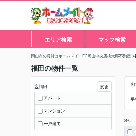
エリア検索
マップ検索
岡山市の賃貸はホームメイトFC岡山中央店桃太郎不動産
福田の物件一覧
お
福田
変更
アパート
平
マンション
3
件
一戸建て