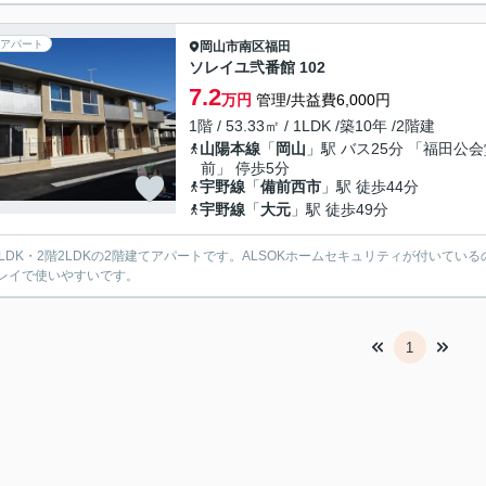
アパート
岡山市南区
福田
ソレイユ弐番館 102
7.2
万円
管理/共益費6,000円
1階 / 53.33㎡ / 1LDK /築10年 /2階建
山陽本線
「
岡山
」駅 バス25分 「福田公
前」 停歩5分
宇野線
「
備前西市
」駅 徒歩44分
宇野線
「
大元
」駅 徒歩49分
1LDK・2階2LDKの2階建てアパートです。ALSOKホームセキュリティが付いて
レイで使いやすいです。
1