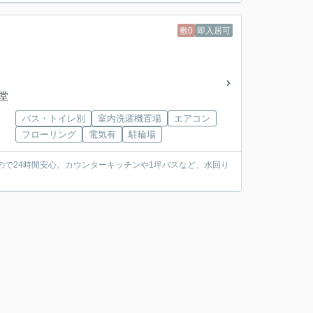
敷0
即入居可
会堂
バス・トイレ別
室内洗濯機置場
エアコン
フローリング
電気有
駐輪場
いるので24時間安心。カウンターキッチンや1坪バスなど、水回り