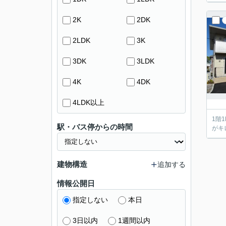
2K
2DK
2LDK
3K
3DK
3LDK
4K
4DK
4LDK以上
1階
駅・バス停からの時間
がキ
建物構造
追加する
情報公開日
指定しない
本日
3日以内
1週間以内