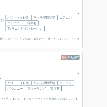
バス・トイレ別
室内洗濯機置場
エアコン
停歩
バルコニー
電気有
TVモニタ付インターホン
専用ゴミステーション完備で大変なゴミ捨てがらくらく。インタ
敷0
即入居可
丁
バス・トイレ別
室内洗濯機置場
エアコン
バルコニー
フローリング
電気有
でご入居頂けます。インターネットも月額無料でお楽しみ頂け