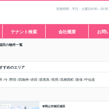
営業時間：平日・土曜日9:00～18:00
テナント検索
会社概要
お問
福田の物件一覧
すすめのエリア
井
/
今
/
野田
/
四御神
/
赤田
/
原尾島
/
長岡
/
高柳西町
/
新保
/
中仙道
アパート
岡山市南区
福田