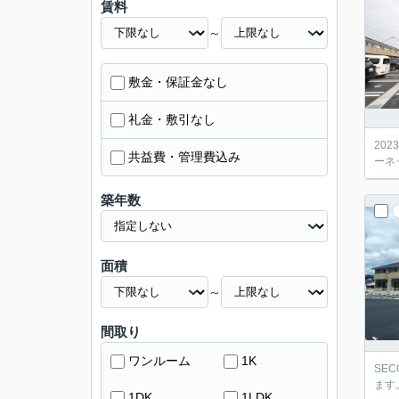
賃料
～
敷金・保証金なし
礼金・敷引なし
20
共益費・管理費込み
ーネ
築年数
面積
～
間取り
ワンルーム
1K
SE
ます
1DK
1LDK