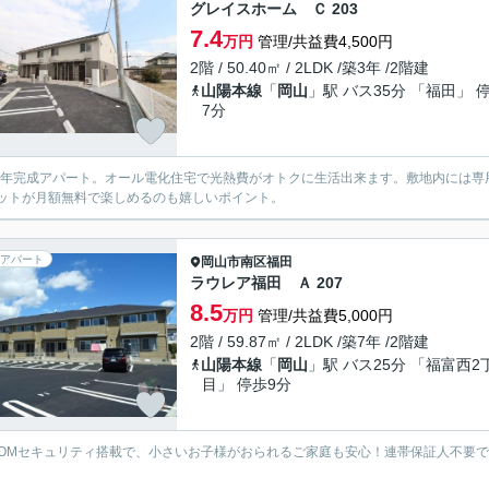
グレイスホーム Ｃ 203
7.4
万円
管理/共益費4,500円
2階 / 50.40㎡ / 2LDK /築3年 /2階建
山陽本線
「
岡山
」駅 バス35分 「福田」 
7分
23年完成アパート。オール電化住宅で光熱費がオトクに生活出来ます。敷地内には
ットが月額無料で楽しめるのも嬉しいポイント。
アパート
岡山市南区
福田
ラウレア福田 Ａ 207
8.5
万円
管理/共益費5,000円
2階 / 59.87㎡ / 2LDK /築7年 /2階建
山陽本線
「
岡山
」駅 バス25分 「福富西2
目」 停歩9分
COMセキュリティ搭載で、小さいお子様がおられるご家庭も安心！連帯保証人不要
。