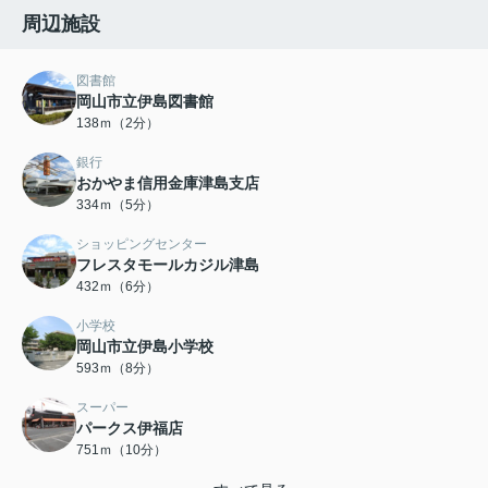
周辺施設
図書館
岡山市立伊島図書館
138ｍ（2分）
銀行
おかやま信用金庫津島支店
334ｍ（5分）
ショッピングセンター
フレスタモールカジル津島
432ｍ（6分）
小学校
岡山市立伊島小学校
593ｍ（8分）
スーパー
パークス伊福店
751ｍ（10分）