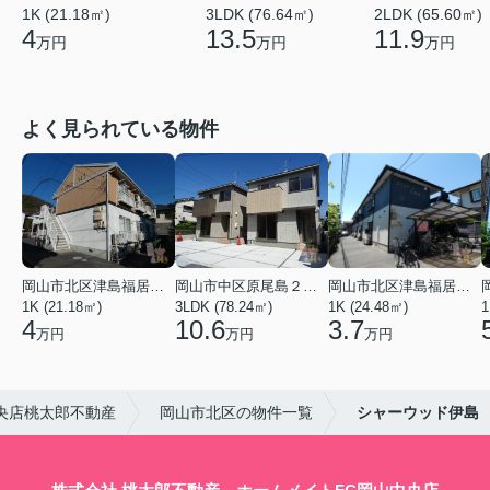
1K (21.18㎡)
3LDK (76.64㎡)
2LDK (65.60㎡)
4
13.5
11.9
万円
万円
万円
よく見られている物件
岡山市北区津島福居１丁目
岡山市中区原尾島２丁目
岡山市北区津島福居１丁目
1K (21.18㎡)
3LDK (78.24㎡)
1K (24.48㎡)
1
4
10.6
3.7
万円
万円
万円
央店桃太郎不動産
岡山市北区の物件一覧
シャーウッド伊島