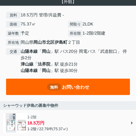
【外観】
18.5万円 管理/共益費 -
賃料
75.37㎡
2LDK
面積
間取り
予定
1-2階/2階建
築年数
所在階
岡山県
岡山市北区
伊島町
２丁目
所在地
山陽本線
「
岡山
」駅 バス20分 岡電バス「武道館口」 停
交通
歩2分
津山線
「
法界院
」駅 徒歩21分
山陽本線
「
岡山
」駅 徒歩30分
お問い合わせ
無料
シャーウッド伊島の募集中物件
1-2階
18.5万円
1-2階 / 22.79坪(75.37㎡)