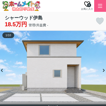
0
お気に入り
シャーウッド伊島
18.5万円
管理/共益費 -
1
/
10