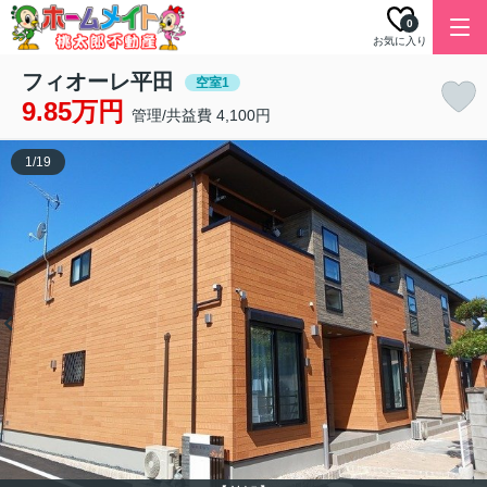
0
お気に入り
フィオーレ平田
空室1
9.85万円
管理/共益費 4,100円
1
/
19