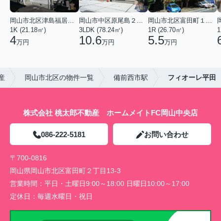
岡山市北区津島福居１丁目
岡山市中区原尾島２丁目
岡山市北区富田町１丁目
1K (21.18㎡)
3LDK (78.24㎡)
1R (26.70㎡)
1
4
10.6
5.5
万円
万円
万円
産
岡山市北区の物件一覧
備前西市駅
フィオーレ平田
株式会社 桃太郎不動産 ホームメイトFC岡山中央店
086-222-5181
お問い合わせ
〒700-0816
岡山県岡山市北区富田町２丁目13-3
営業時間：
平日・土曜日9:00～18:00 日曜日10:00～17:00
定休日：
毎週水曜日・祝日