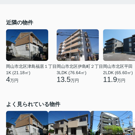
近隣の物件
岡山市北区津島福居１丁目
岡山市北区伊島町２丁目
岡山市北区平田
1K (21.18㎡)
3LDK (76.64㎡)
2LDK (65.60㎡)
4
13.5
11.9
万円
万円
万円
よく見られている物件