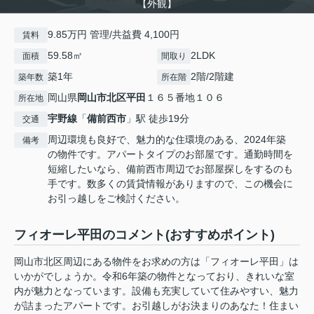
【外観】
9.85万円 管理/共益費 4,100円
賃料
59.58㎡
2LDK
面積
間取り
築1年
2階/2階建
築年数
所在階
岡山県
岡山市北区
平田
１６５番地１０６
所在地
宇野線
「
備前西市
」駅 徒歩19分
交通
周辺環境も良好で、魅力的な住環境のある、2024年築
備考
の物件です。アパートタイプのお部屋です。通勤時間を
短縮したいなら、備前西市周辺でお部屋探しをするのも
手です。数多くの賃貸情報がありますので、この機会に
お引っ越しをご検討ください。
フィオーレ平田のコメント(おすすめポイント)
岡山市北区周辺にある物件をお求めの方は「フィオーレ平田」は
いかがでしょうか。令和6年築の物件となっており、きれいな室
内が魅力となっています。設備も充実していて住みやすい、魅力
が詰まったアパートです。お引越しがお決まりのあなた！住まい