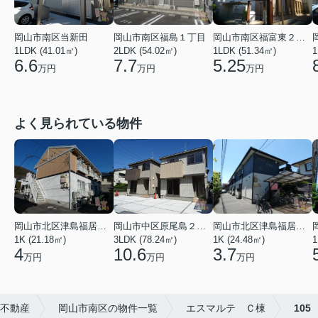
岡山市南区当新田
岡山市南区福島１丁目
岡山市南区福富東２丁目
1LDK (41.01㎡)
2LDK (54.02㎡)
1LDK (51.34㎡)
1
6.6
7.7
5.25
万円
万円
万円
よく見られている物件
岡山市北区津島福居１丁目
岡山市中区原尾島２丁目
岡山市北区津島福居１丁目
1K (21.18㎡)
3LDK (78.24㎡)
1K (24.48㎡)
1
4
10.6
3.7
万円
万円
万円
郎不動産
岡山市南区の物件一覧
エスマルテ Ｃ棟
105