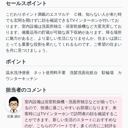
セールスポイント
こだわりポイント満載のエスマルテ Ｃ棟。知らない人が来た時
でも玄関を開けずに顔を確認できるTVインターホンが付いてお
ります。室内設備は洗面所独立・浴室乾燥機など大変充実してお
ります。備蓄品等の貯蔵が可能な床下収納があります。帰る場所
に魅力があると、より楽しい生活になりませんか。住まいは誰に
とっても重要な役割を果たしてくれるものです。ご希望の住まい
を共に見つけましょう。
ポイント
温水洗浄便座
ネット使用料不要
洗髪洗面化粧台
駐輪場
カ
ウンターキッチン
担当者のコメント
室内設備は浴室乾燥機・洗面所独立などが揃ってい
るので、快適に過ごしやすいお部屋になります。来
客時にはTVインターホンで訪問者の顔を確認するこ
近藤 盛紀
とができます。新しい生活のスタートにおすすめな
のが、こちらのアパートです。多くの方にご好評を