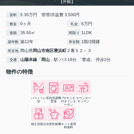
【外観】
5.35万円 管理/共益費 3,500円
賃料
0ヶ月
6万円
敷金
礼金
35.55㎡
1LDK
面積
間取り
築12年
1階/2階建
築年数
所在階
岡山県
岡山市南区
豊浜町
２番５２－３
所在地
山陽本線
「
岡山
」駅 バス18分 「豊成」 停歩2分
交通
物件の特徴
バストイレ
室内洗濯機
TVモニタ
カウンター
別
置場
付きインタ
キッチン
ーホン
独立洗面台
浴室乾燥機
ネット使用
料無料