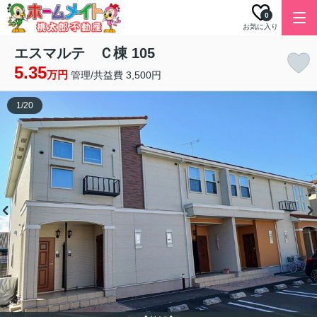
0
お気に入り
エスマルテ Ｃ棟 105
5.35
万円
管理/共益費 3,500円
1
/
20