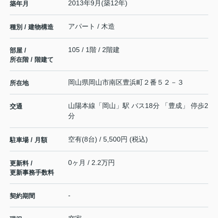
2013年9月(築12年)
築年月
アパート / 木造
種別 / 建物構造
105 / 1階 / 2階建
部屋 /
所在階 / 階建て
岡山県
岡山市南区
豊浜町
２番５２－３
所在地
山陽本線
「
岡山
」駅 バス18分 「豊成」 停歩2
交通
分
空有(8台) / 5,500円 (税込)
駐車場 / 月額
0ヶ月 / 2.2万円
更新料 /
更新事務手数料
-
契約期間