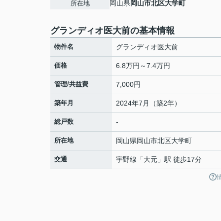
岡山県
岡山市北区
大学町
所在地
グランディオ医大前の基本情報
物件名
グランディオ医大前
価格
6.8万円～7.4万円
管理/共益費
7,000円
築年月
2024年7月（築2年）
総戸数
-
所在地
岡山県
岡山市北区
大学町
交通
宇野線
「
大元
」駅 徒歩17分