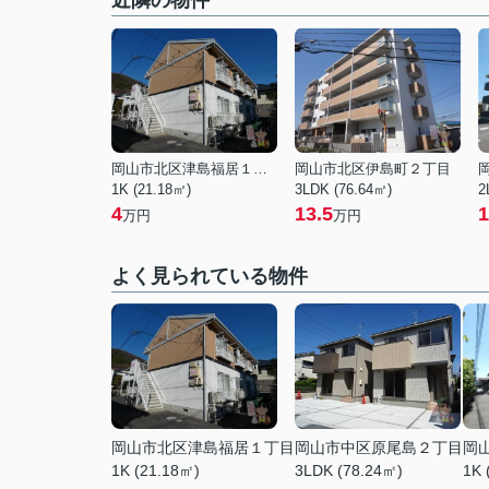
近隣の物件
岡山市北区津島福居１丁目
岡山市北区伊島町２丁目
1K (21.18㎡)
3LDK (76.64㎡)
2
4
13.5
1
万円
万円
よく見られている物件
岡山市北区津島福居１丁目
岡山市中区原尾島２丁目
岡
1K (21.18㎡)
3LDK (78.24㎡)
1K 