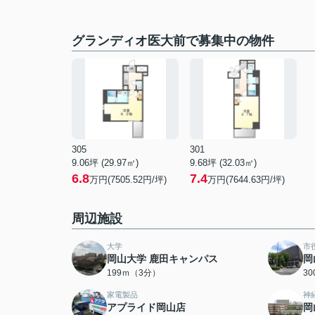
グランディオ医大前で募集中の物件
305
301
9.06坪 (29.97㎡)
9.68坪 (32.03㎡)
6.8
7.4
万円(7505.52円/坪)
万円(7644.63円/坪)
周辺施設
大学
市
岡山大学 鹿田キャンパス
岡
199ｍ（3分）
3
家電製品
神
アプライド岡山店
岡