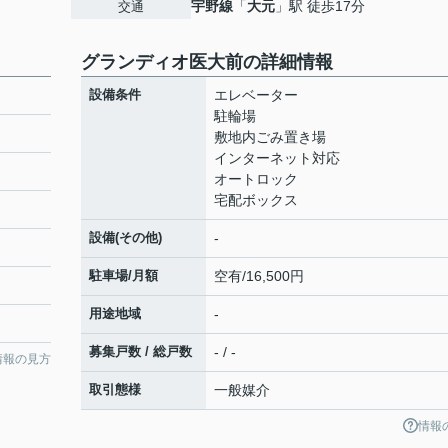
宇野線
「
大元
」駅 徒歩17分
交通
グランディオ医大前の詳細情報
設備条件
エレベーター
駐輪場
敷地内ごみ置き場
インターネット対応
オートロック
宅配ボックス
設備(その他)
-
駐車場/月額
空有/16,500円
用途地域
-
募集戸数 / 総戸数
- / -
情報の見方
取引態様
一般媒介
情報