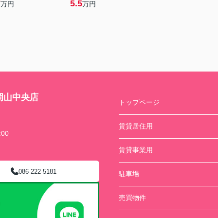
7
5.5
万円
万円
岡山中央店
トップページ
賃貸居住用
00
賃貸事業用
086-222-5181
駐車場
売買物件