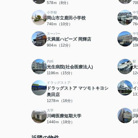
578ｍ（8分）
7
小学校
中
岡山市立鹿田小学校
岡
740ｍ（10分）
7
スーパー
中
天満屋ハピーズ 岡輝店
岡
904ｍ（12分）
1
内科
駅
光生病院(社会医療法人)
大
1196ｍ（15分）
1
ドラッグストア
シ
ドラッグストア マツモトキヨシ
イ
奥田店
1
1278ｍ（16分）
大学
総
川崎医療短期大学
川
1440ｍ（18分）
1