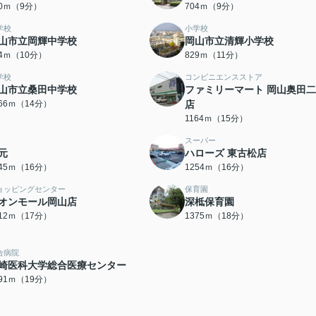
00ｍ（9分）
704ｍ（9分）
学校
小学校
山市立岡輝中学校
岡山市立清輝小学校
64ｍ（10分）
829ｍ（11分）
学校
コンビニエンスストア
山市立桑田中学校
ファミリーマート 岡山奥田
066ｍ（14分）
店
1164ｍ（15分）
スーパー
元
ハローズ 東古松店
245ｍ（16分）
1254ｍ（16分）
ョッピングセンター
保育園
オンモール岡山店
深柢保育園
312ｍ（17分）
1375ｍ（18分）
合病院
崎医科大学総合医療センター
491ｍ（19分）