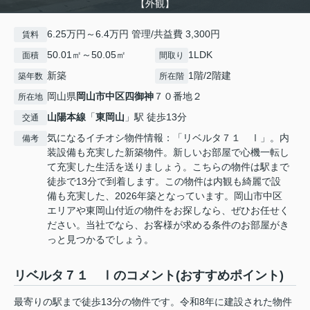
【外観】
6.25万円～6.4万円 管理/共益費 3,300円
賃料
50.01㎡～50.05㎡
1LDK
面積
間取り
新築
1階/2階建
築年数
所在階
岡山県
岡山市中区
四御神
７０番地２
所在地
山陽本線
「
東岡山
」駅 徒歩13分
交通
気になるイチオシ物件情報：「リベルタ７１ Ⅰ」。内
備考
装設備も充実した新築物件。新しいお部屋で心機一転し
て充実した生活を送りましょう。こちらの物件は駅まで
徒歩で13分で到着します。この物件は内観も綺麗で設
備も充実した、2026年築となっています。岡山市中区
エリアや東岡山付近の物件をお探しなら、ぜひお任せく
ださい。当社でなら、お客様が求める条件のお部屋がき
っと見つかるでしょう。
リベルタ７１ Ⅰのコメント(おすすめポイント)
最寄りの駅まで徒歩13分の物件です。令和8年に建設された物件