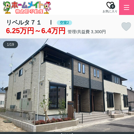
0
お気に入り
リベルタ７１ Ⅰ
空室2
6.25万円～6.4万円
管理/共益費 3,300円
1
/
19