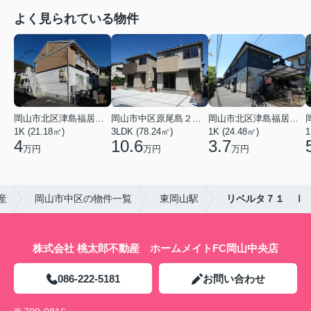
よく見られている物件
岡山市北区津島福居１丁目
岡山市中区原尾島２丁目
岡山市北区津島福居１丁目
1K (21.18㎡)
3LDK (78.24㎡)
1K (24.48㎡)
1
4
10.6
3.7
万円
万円
万円
産
岡山市中区の物件一覧
東岡山駅
リベルタ７１ Ⅰ
株式会社 桃太郎不動産 ホームメイトFC岡山中央店
086-222-5181
お問い合わせ