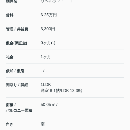
リベルタ７１ Ⅰ
物件名
6.25万円
賃料
3,300円
管理 / 共益費
0ヶ月(-)
敷金(保証金)
1ヶ月
礼金
- / -
償却 / 敷引
1LDK
間取り / 詳細
洋室 6.1帖
/
LDK 13.3帖
50.05㎡ / -
面積 /
バルコニー面積
南
向き