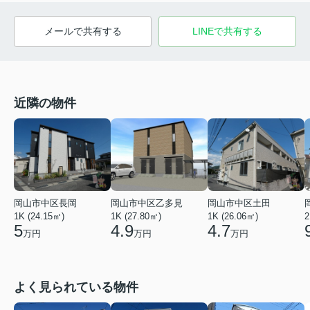
メールで共有する
LINEで共有する
近隣の物件
岡山市中区乙多見
岡山市中区長岡
岡山市中区土田
1K (27.80㎡)
1K (24.15㎡)
1K (26.06㎡)
2
4.9
5
4.7
万円
万円
万円
よく見られている物件