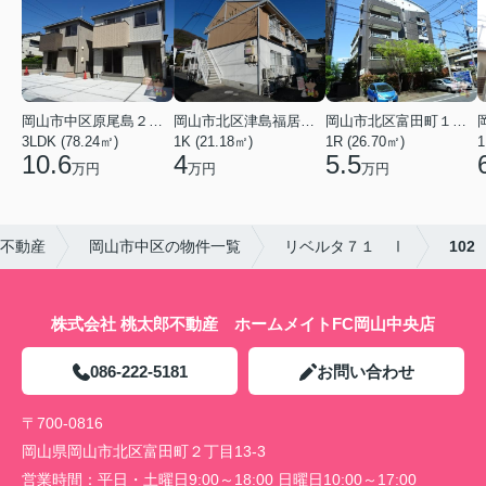
岡山市中区原尾島２丁目
岡山市北区津島福居１丁目
岡山市北区富田町１丁目
3LDK (78.24㎡)
1K (21.18㎡)
1R (26.70㎡)
1
10.6
4
5.5
万円
万円
万円
郎不動産
岡山市中区の物件一覧
リベルタ７１ Ⅰ
102
株式会社 桃太郎不動産 ホームメイトFC岡山中央店
086-222-5181
お問い合わせ
〒700-0816
岡山県岡山市北区富田町２丁目13-3
営業時間：
平日・土曜日9:00～18:00 日曜日10:00～17:00