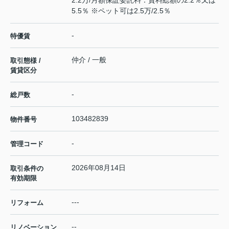
2.2万/月額保証委託料：賃料総額の2.2％又は
5.5％ ※ペット可は2.5万/2.5％
-
特優賃
仲介 / 一般
取引態様 /
賃貸区分
-
総戸数
103482839
物件番号
-
管理コード
2026年08月14日
取引条件の
有効期限
---
リフォーム
--
リノベーション