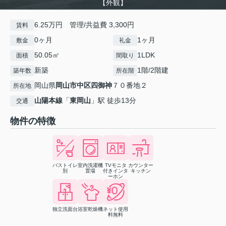
【外観】
6.25万円 管理/共益費 3,300円
賃料
0ヶ月
1ヶ月
敷金
礼金
50.05㎡
1LDK
面積
間取り
新築
1階/2階建
築年数
所在階
岡山県
岡山市中区
四御神
７０番地２
所在地
山陽本線
「
東岡山
」駅 徒歩13分
交通
物件の特徴
バストイレ
室内洗濯機
TVモニタ
カウンター
別
置場
付きインタ
キッチン
ーホン
独立洗面台
浴室乾燥機
ネット使用
料無料