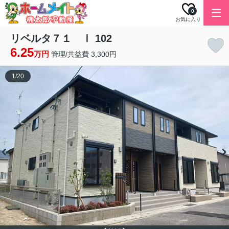
0
お気に入り
リベルタ７１ Ⅰ 102
6.25
万円
管理/共益費 3,300円
1
/
20