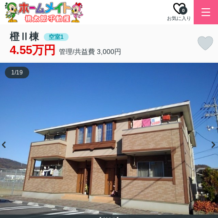
0
お気に入り
橙Ⅱ棟
空室1
4.55万円
管理/共益費 3,000円
1
/
19