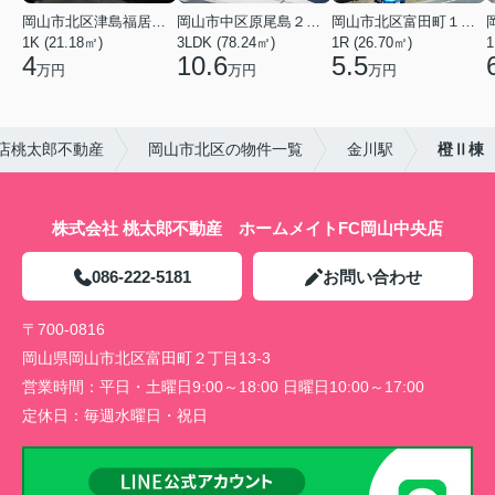
岡山市北区津島福居１丁目
岡山市中区原尾島２丁目
岡山市北区富田町１丁目
1K (21.18㎡)
3LDK (78.24㎡)
1R (26.70㎡)
1
4
10.6
5.5
万円
万円
万円
店桃太郎不動産
岡山市北区の物件一覧
金川駅
橙Ⅱ棟
株式会社 桃太郎不動産 ホームメイトFC岡山中央店
086-222-5181
お問い合わせ
〒700-0816
岡山県岡山市北区富田町２丁目13-3
営業時間：
平日・土曜日9:00～18:00 日曜日10:00～17:00
定休日：
毎週水曜日・祝日