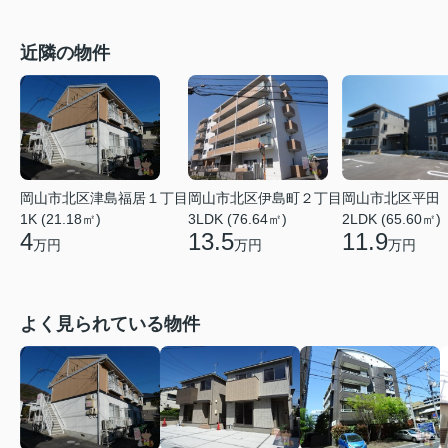
近隣の物件
岡山市北区津島福居１丁目
岡山市北区伊島町２丁目
岡山市北区平田
1K (21.18㎡)
3LDK (76.64㎡)
2LDK (65.60㎡)
4
13.5
11.9
万円
万円
万円
よく見られている物件