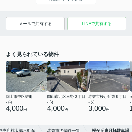
メールで共有する
LINEで共有する
よく見られている物件
岡山市中区雄町
岡山市北区三野２丁目
赤磐市桜が丘東５丁目
- (-)
- (-)
- (-)
- 
4,000
4,000
3,000
円
円
円
中央店桃太郎不動産
赤磐市の物件一覧
桜が丘東月極駐車場