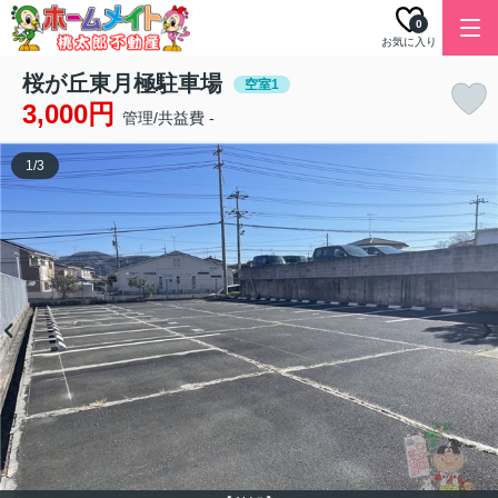
0
お気に入り
桜が丘東月極駐車場
空室1
3,000円
管理/共益費 -
1
/
3