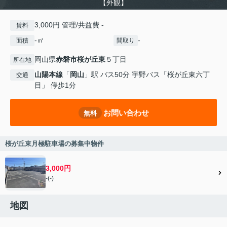
【外観】
3,000円 管理/共益費 -
賃料
-㎡
-
面積
間取り
岡山県
赤磐市
桜が丘東
５丁目
所在地
山陽本線
「
岡山
」駅 バス50分 宇野バス「桜が丘東六丁
交通
目」 停歩1分
お問い合わせ
無料
桜が丘東月極駐車場の募集中物件
3,000円
-(-)
地図