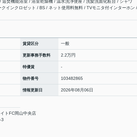
 追焚機能浴室 / 浴室乾燥機 / 温水洗浄便座 / 洗髪洗面化粧台 / シャワ
ォークインクロゼット / BS / ネット使用料無料 / TVモニタ付インターホン /
一般
賃貸区分
2.2万円
更新事務手数料
-
特優賃
103482865
物件番号
2026年08月06日
情報更新日
イトFC岡山中央店
-3