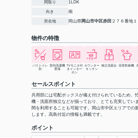
1LDK
間取り
南
向き
岡山県
岡山市中区
赤田
２７６番地１
所在地
物件の特徴
バストイレ
室内洗濯機
TVモニタ付
カウンター
独立洗面台
浴室乾燥機
別
置場
きインター
キッチン
ホン
セールスポイント
共用部には宅配ボックスが備え付けられているため、
機・洗面所独立などが揃っており、とても充実してい
間を利用することも可能です。岡山市中区エリアでの
します。高島付近の情報も満載です。
ポイント