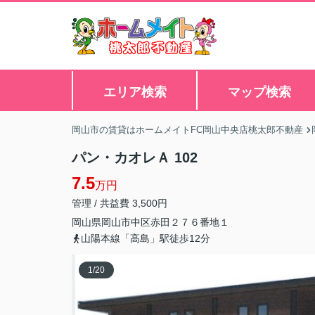
エリア検索
マップ検索
岡山市の賃貸はホームメイトFC岡山中央店桃太郎不動産
パン・カオレＡ 102
7.5
万円
管理 / 共益費 3,500円
岡山県
岡山市中区
赤田
２７６番地１
山陽本線「高島」駅徒歩12分
1
/
20