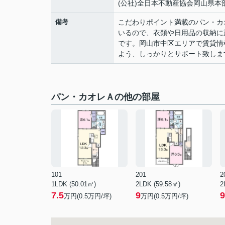
(公社)全日本不動産協会岡山県本
備考
こだわりポイント満載のパン・カ
いるので、衣類や日用品の収納に
です。岡山市中区エリアで賃貸情
よう、しっかりとサポート致しま
パン・カオレＡの他の部屋
101
201
2
1LDK (50.01㎡)
2LDK (59.58㎡)
2
7.5
9
9
万円(
0.5
万円/坪)
万円(
0.5
万円/坪)