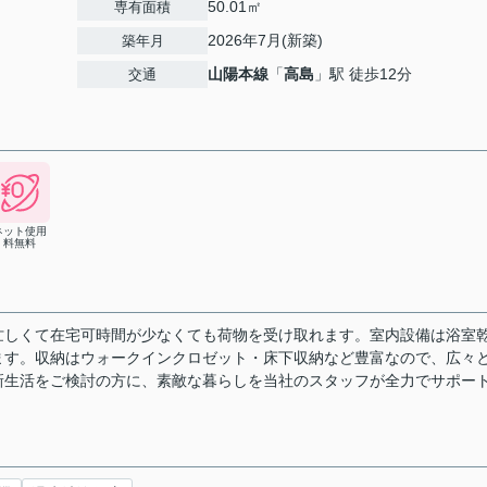
50.01㎡
専有面積
2026年7月(新築)
築年月
山陽本線
「
高島
」駅 徒歩12分
交通
ネット使用
料無料
忙しくて在宅可時間が少なくても荷物を受け取れます。室内設備は浴室
ます。収納はウォークインクロゼット・床下収納など豊富なので、広々
新生活をご検討の方に、素敵な暮らしを当社のスタッフが全力でサポー