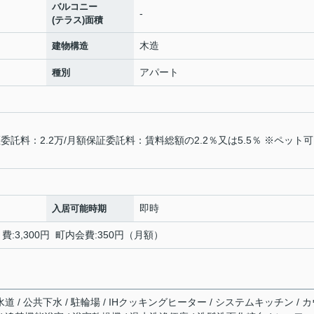
バルコニー
-
(テラス)面積
木造
建物構造
アパート
種別
託料：2.2万/月額保証委託料：賃料総額の2.2％又は5.5％ ※ペット
即時
入居可能時期
:3,300円 町内会費:350円（月額）
道 / 公共下水 / 駐輪場 / IHクッキングヒーター / システムキッチン / 