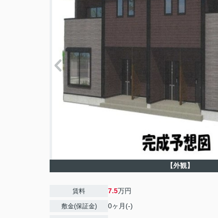
【外観】
7.5
万円
賃料
0ヶ月(-)
敷金(保証金)