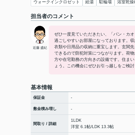
ウォークインクロゼット
給湯
駐輪場
浴室乾燥
担当者のコメント
ぜひ一度見ていただきたい、「パン・カオ
過ごしやすいお部屋になっております。収
衣類や日用品の収納に重宝します。玄関先
近藤 盛紀
できるので防犯対策につながります。荷物
方や在宅勤務の方向きの設備です。住まい
ょう。この機会にぜひお引っ越しをご検討
基本情報
-
保証金
敷金積み増し
-
1LDK
間取り / 詳細
洋室 6.1帖
/
LDK 13.3帖