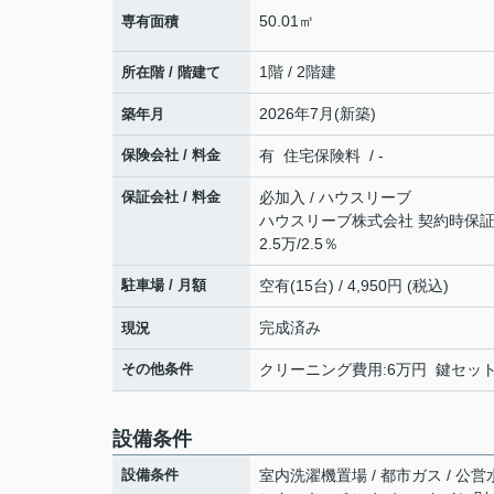
50.01㎡
専有面積
1階 / 2階建
所在階 / 階建て
2026年7月(新築)
築年月
保険会社 / 料金
有 住宅保険料 / -
保証会社 / 料金
必加入 / ハウスリーブ
ハウスリーブ株式会社 契約時保証委
2.5万/2.5％
駐車場 / 月額
空有(15台) / 4,950円 (税込)
完成済み
現況
その他条件
クリーニング費用:6万円 鍵セット費
設備条件
設備条件
室内洗濯機置場 / 都市ガス / 公営水