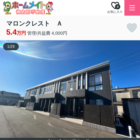
0
お気に入り
マロンクレスト Ａ
5.4
万円
管理/共益費 4,000円
1
/
29