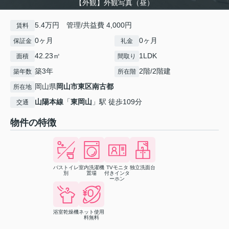
【外観】外観写真（昼）
5.4万円 管理/共益費 4,000円
賃料
0ヶ月
0ヶ月
保証金
礼金
42.23㎡
1LDK
面積
間取り
築3年
2階/2階建
築年数
所在階
岡山県
岡山市東区
南古都
所在地
山陽本線
「
東岡山
」駅 徒歩109分
交通
物件の特徴
バストイレ
室内洗濯機
TVモニタ
独立洗面台
別
置場
付きインタ
ーホン
浴室乾燥機
ネット使用
料無料