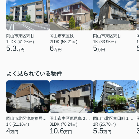
岡山市東区宍甘
岡山市東区鉄
岡山市東区宍甘
1LDK (41.26㎡)
2LDK (58.21㎡)
1K (33.96㎡)
1
5.3
6
5
万円
万円
万円
よく見られている物件
岡山市北区津島福居１丁目
岡山市中区原尾島２丁目
岡山市北区富田町１丁目
1K (21.18㎡)
3LDK (78.24㎡)
1R (26.70㎡)
1
4
10.6
5.5
万円
万円
万円