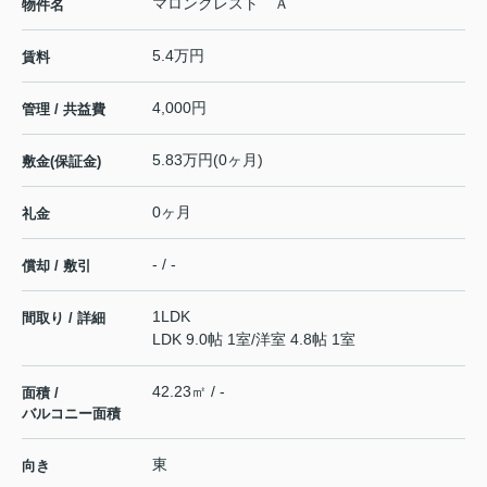
マロンクレスト Ａ
物件名
5.4万円
賃料
4,000円
管理 / 共益費
5.83万円(0ヶ月)
敷金(保証金)
0ヶ月
礼金
- / -
償却 / 敷引
1LDK
間取り / 詳細
LDK 9.0帖 1室
/
洋室 4.8帖 1室
42.23㎡ / -
面積 /
バルコニー面積
東
向き