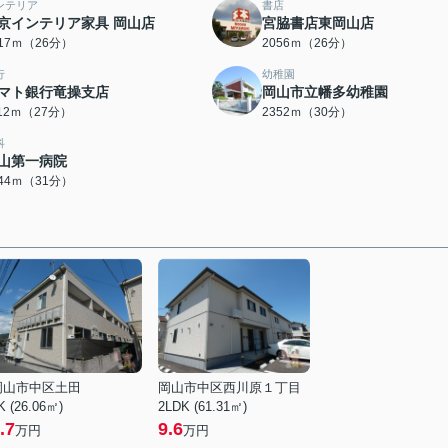
ンテリア
書店
京インテリア家具 岡山店
宮脇書店東岡山店
017ｍ（26分）
2056ｍ（26分）
行
幼稚園
マト銀行竜操支店
岡山市立幡多幼稚園
112ｍ（27分）
2352ｍ（30分）
科
山第一病院
444ｍ（31分）
岡山市中区土田
岡山市中区西川原１丁目
K (26.06㎡)
2LDK (61.31㎡)
.7
9.6
万円
万円