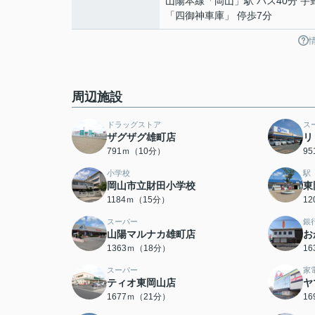
山陽本線
「
岡山
」駅 バス40分 
「四御神車庫」 停歩7分
周辺施設
ドラッグストア
ス
ザグザグ雄町店
リ
791ｍ（10分）
9
小学校
駅
岡山市立財田小学校
東
1184ｍ（15分）
1
スーパー
銀
山陽マルナカ雄町店
お
1363ｍ（18分）
1
スーパー
家
ティオ東岡山店
ヤ
1677ｍ（21分）
1