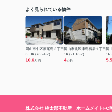
よく見られている物件
岡山市中区原尾島２丁目
岡山市北区津島福居１丁目
岡
3LDK (78.24㎡)
1K (21.18㎡)
1R 
10.6
4
5.
万円
万円
株式会社 桃太郎不動産 ホームメイトFC