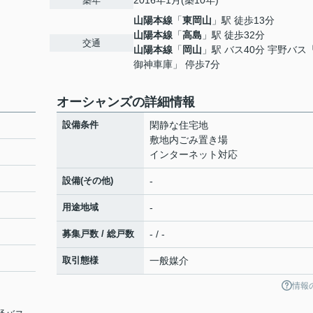
2016年1月(築10年)
築年
山陽本線
「
東岡山
」駅 徒歩13分
山陽本線
「
高島
」駅 徒歩32分
交通
山陽本線
「
岡山
」駅 バス40分 宇野バス
御神車庫」 停歩7分
オーシャンズの詳細情報
設備条件
閑静な住宅地
敷地内ごみ置き場
インターネット対応
設備(その他)
-
用途地域
-
募集戸数 / 総戸数
- / -
取引態様
一般媒介
情報