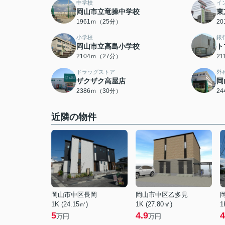
中学校
イ
岡山市立竜操中学校
東
1961ｍ（25分）
2
小学校
銀
岡山市立高島小学校
ト
2104ｍ（27分）
2
ドラッグストア
外
ザクザク高屋店
岡
2386ｍ（30分）
2
近隣の物件
岡山市中区長岡
岡山市中区乙多見
1K (24.15㎡)
1K (27.80㎡)
1
5
4.9
4
万円
万円