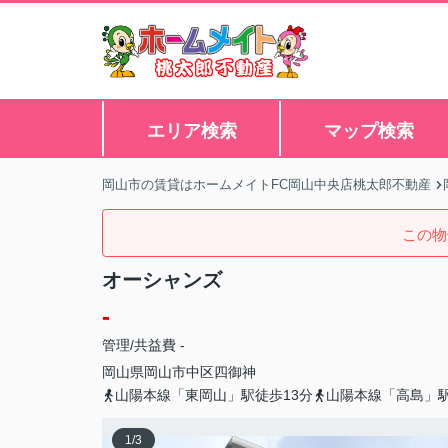
エリア検索
マップ検索
岡山市の賃貸はホームメイトFC岡山中央店桃太郎不動産
この物
オーシャンズ
-
管理/共益費 -
岡山県
岡山市中区
四御神
山陽本線「東岡山」駅徒歩13分
山陽本線「高島」駅
1
/
3