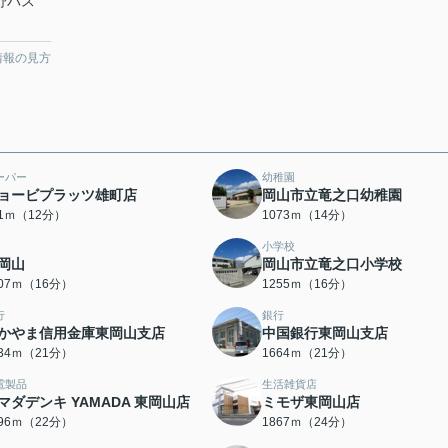
宇野バス
情報の見方
ーパー
幼稚園
ョービプラッツ雄町店
岡山市立竜之口幼稚園
51ｍ（12分）
1073ｍ（14分）
小学校
岡山
岡山市立竜之口小学校
207ｍ（16分）
1255ｍ（16分）
行
銀行
かやま信用金庫東岡山支店
中国銀行東岡山支店
634ｍ（21分）
1664ｍ（21分）
電製品
生活雑貨店
マダデンキ YAMADA 東岡山店
ミモザ東岡山店
696ｍ（22分）
1867ｍ（24分）