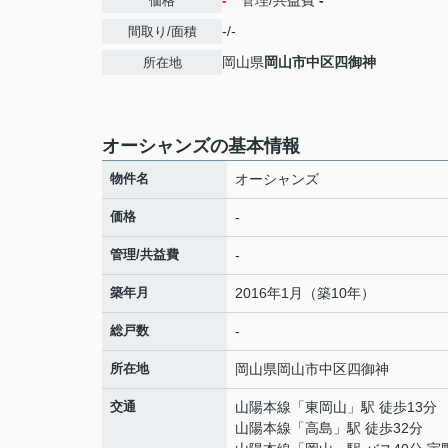
-
管理/共益費
-
価格
-/-
間取り/面積
岡山県
岡山市中区
四御神
所在地
オーシャンズの基本情報
物件名
オーシャンズ
価格
-
管理/共益費
-
築年月
2016年1月（築10年）
総戸数
-
所在地
岡山県
岡山市中区
四御神
交通
山陽本線
「
東岡山
」駅 徒歩13分
山陽本線
「
高島
」駅 徒歩32分