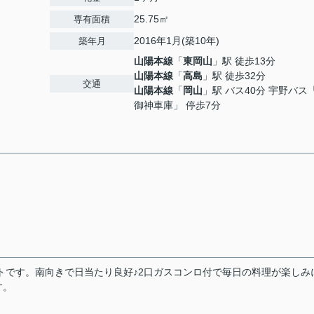
25.75㎡
専有面積
2016年1月(築10年)
築年月
山陽本線
「
東岡山
」駅 徒歩13分
山陽本線
「
高島
」駅 徒歩32分
交通
山陽本線
「
岡山
」駅 バス40分 宇野バス
御神車庫」 停歩7分
トです。南向きで日当たり良好♪2口ガスコンロ付で毎日の料理が楽しみに
す。