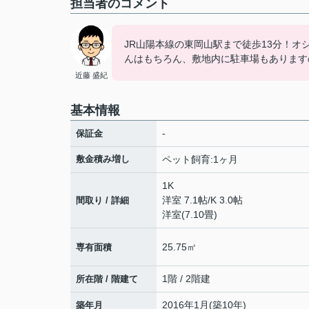
担当者のコメント
JR山陽本線の東岡山駅まで徒歩13分！
んはもちろん、敷地内に駐車場もあります
近藤 盛紀
基本情報
-
保証金
敷金積み増し
ペット飼育:1ヶ月
1K
洋室 7.1帖
/
K 3.0帖
間取り / 詳細
洋室(7.10畳)
25.75㎡
専有面積
1階 / 2階建
所在階 / 階建て
2016年1月(築10年)
築年月