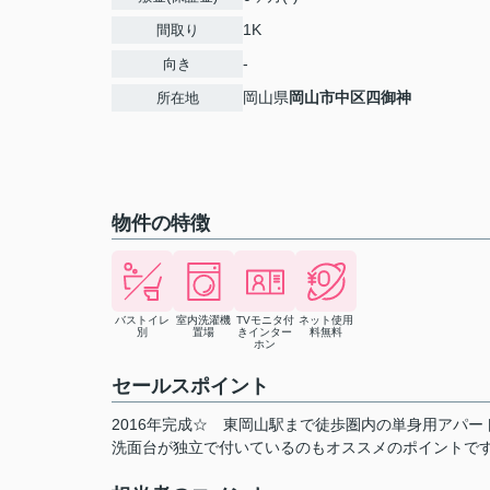
1K
間取り
-
向き
岡山県
岡山市中区
四御神
所在地
物件の特徴
バストイレ
室内洗濯機
TVモニタ付
ネット使用
別
置場
きインター
料無料
ホン
セールスポイント
2016年完成☆ 東岡山駅まで徒歩圏内の単身用アパー
洗面台が独立で付いているのもオススメのポイントで