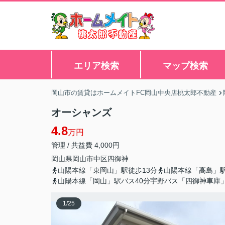
エリア検索
マップ検索
岡山市の賃貸はホームメイトFC岡山中央店桃太郎不動産
オーシャンズ
4.8
万円
管理 / 共益費 4,000円
岡山県
岡山市中区
四御神
山陽本線「東岡山」駅徒歩13分
山陽本線「高島」駅
山陽本線「岡山」駅バス40分宇野バス「四御神車庫
1
/
25