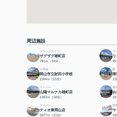
周辺施設
ドラッグストア
ス
ザグザグ雄町店
リ
791ｍ（10分）
9
小学校
駅
岡山市立財田小学校
東
1184ｍ（15分）
1
スーパー
銀
山陽マルナカ雄町店
お
1363ｍ（18分）
1
スーパー
家
ティオ東岡山店
ヤ
1677ｍ（21分）
1