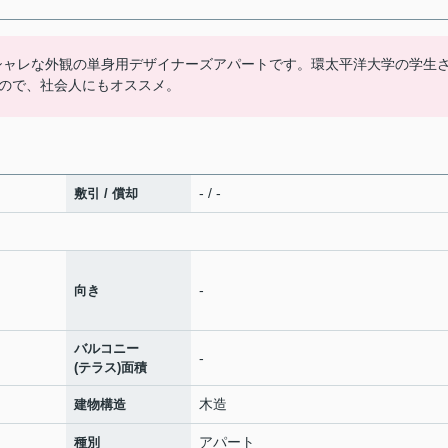
オシャレな外観の単身用デザイナーズアパートです。環太平洋大学の学生
ので、社会人にもオススメ。
- / -
敷引 / 償却
-
向き
バルコニー
-
(テラス)面積
木造
建物構造
アパート
種別