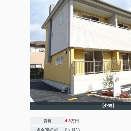
【外観】
4.8
万円
賃料
0ヶ月(-)
敷金(保証金)