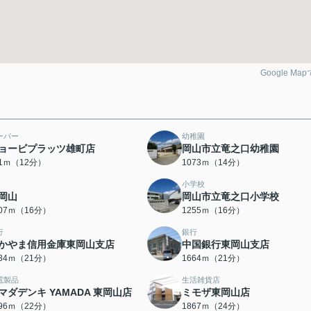
Google Ma
ーパー
幼稚園
ョービプラッツ雄町店
岡山市立竜之口幼稚園
51ｍ（12分）
1073ｍ（14分）
小学校
岡山
岡山市立竜之口小学校
207ｍ（16分）
1255ｍ（16分）
行
銀行
かやま信用金庫東岡山支店
中国銀行東岡山支店
634ｍ（21分）
1664ｍ（21分）
電製品
生活雑貨店
マダデンキ YAMADA 東岡山店
ミモザ東岡山店
696ｍ（22分）
1867ｍ（24分）