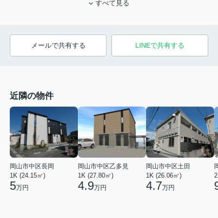
すべて見る
メールで共有する
LINEで共有する
近隣の物件
岡山市中区乙多見
岡山市中区長岡
岡山市中区土田
1K (27.80㎡)
1K (24.15㎡)
1K (26.06㎡)
2
4.9
5
4.7
万円
万円
万円