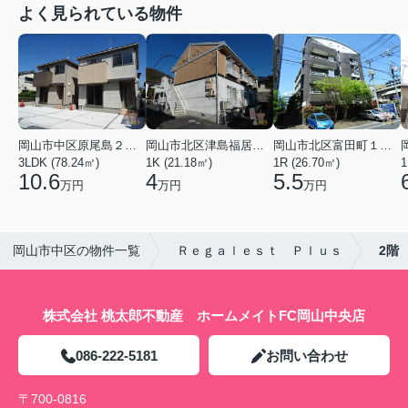
よく見られている物件
岡山市中区原尾島２丁目
岡山市北区津島福居１丁目
岡山市北区富田町１丁目
3LDK (78.24㎡)
1K (21.18㎡)
1R (26.70㎡)
1
10.6
4
5.5
万円
万円
万円
岡山市中区の物件一覧
Ｒｅｇａｌｅｓｔ Ｐｌｕｓ
2階
株式会社 桃太郎不動産 ホームメイトFC岡山中央店
086-222-5181
お問い合わせ
〒700-0816