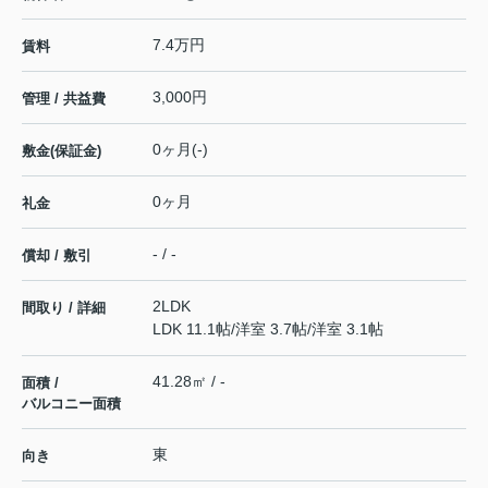
7.4万円
賃料
3,000円
管理 / 共益費
0ヶ月(-)
敷金(保証金)
0ヶ月
礼金
- / -
償却 / 敷引
2LDK
間取り / 詳細
LDK 11.1帖
/
洋室 3.7帖
/
洋室 3.1帖
41.28㎡ / -
面積 /
バルコニー面積
東
向き