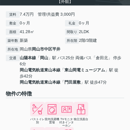
【外観】
7.4万円 管理/共益費 3,000円
賃料
0ヶ月
0ヶ月
敷金
礼金
41.28㎡
2LDK
面積
間取り
新築
2階/3階建
築年数
所在階
岡山県
岡山市中区
平井
所在地
山陽本線
「
岡山
」駅 バス25分 両備バス「倉田北」 停歩
交通
6分
岡山電気軌道東山本線
「
東山岡電ミュージアム
」駅 徒
歩42分
岡山電気軌道東山本線
「
門田屋敷
」駅 徒歩47分
物件の特徴
バストイレ
室内洗濯機
TVモニタ
独立洗面台
別
置場
付きインタ
ーホン