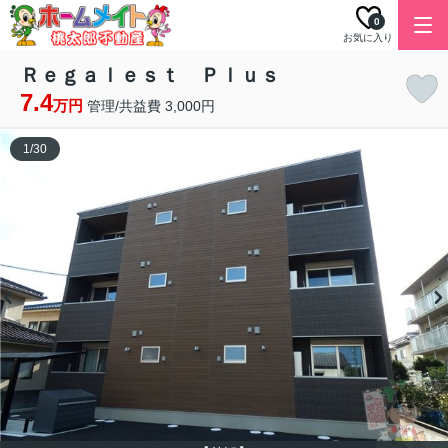
0
お気に入り
Ｒｅｇａｌｅｓｔ Ｐｌｕｓ
7.4
万円
管理/共益費 3,000円
1
/
30