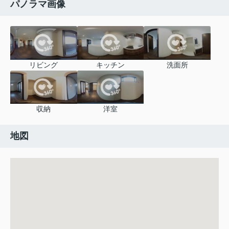
パノラマ画像
リビング
キッチン
洗面所
収納
洋室
地図