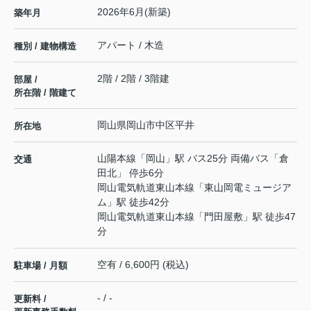
2026年6月(新築)
築年月
アパート / 木造
種別 / 建物構造
2階 / 2階 / 3階建
部屋 /
所在階 / 階建て
岡山県
岡山市中区
平井
所在地
山陽本線
「
岡山
」駅 バス25分 両備バス「倉
交通
田北」 停歩6分
岡山電気軌道東山本線
「
東山岡電ミュージア
ム
」駅 徒歩42分
岡山電気軌道東山本線
「
門田屋敷
」駅 徒歩47
分
空有 / 6,600円 (税込)
駐車場 / 月額
- / -
更新料 /