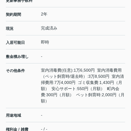
更新事務手数料
2年
契約期間
完成済み
現況
即時
入居可能日
-
敷金積み増し
室内消毒費(任意):1万6,500円 室内消毒費用
その他条件
（ペット飼育時/退去時）:3万8,500円 室内清
掃費用:7万4,000円 ゴミ収集費:1,430円（月
額） 安心サポート:550円（月額） 町内会
費:300円（月額） ペット飼育時:2,000円（月
額）
-
用途地域
- / -
権利金 / 雑費