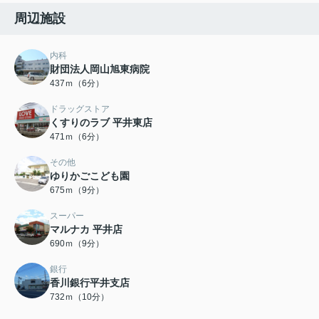
周辺施設
内科
財団法人岡山旭東病院
437ｍ（6分）
ドラッグストア
くすりのラブ 平井東店
471ｍ（6分）
その他
ゆりかごこども園
675ｍ（9分）
スーパー
マルナカ 平井店
690ｍ（9分）
銀行
香川銀行平井支店
732ｍ（10分）