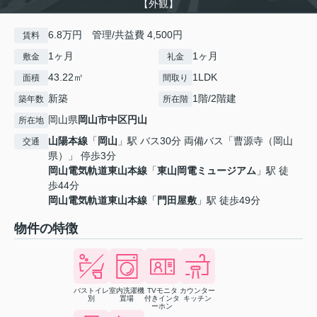
【外観】
6.8万円 管理/共益費 4,500円
賃料
1ヶ月
1ヶ月
敷金
礼金
43.22㎡
1LDK
面積
間取り
新築
1階/2階建
築年数
所在階
岡山県
岡山市中区
円山
所在地
山陽本線
「
岡山
」駅 バス30分 両備バス「曹源寺（岡山
交通
県）」 停歩3分
岡山電気軌道東山本線
「
東山岡電ミュージアム
」駅 徒
歩44分
岡山電気軌道東山本線
「
門田屋敷
」駅 徒歩49分
物件の特徴
バストイレ
室内洗濯機
TVモニタ
カウンター
別
置場
付きインタ
キッチン
ーホン