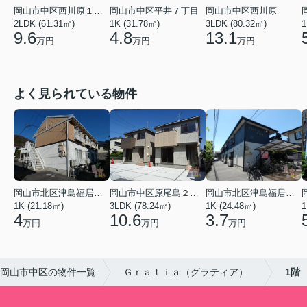
岡山市中区西川原１丁目
岡山市中区平井７丁目
岡山市中区西川原
2LDK (61.31㎡)
1K (31.78㎡)
3LDK (80.32㎡)
1
9.6
4.8
13.1
万円
万円
万円
よく見られている物件
岡山市北区津島福居１丁目
岡山市中区原尾島２丁目
岡山市北区津島福居１丁目
1K (21.18㎡)
3LDK (78.24㎡)
1K (24.48㎡)
1
4
10.6
3.7
万円
万円
万円
岡山市中区の物件一覧
Ｇｒａｔｉａ（グラティア）
1階