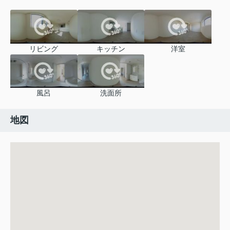
リビング
キッチン
洋室
風呂
洗面所
地図