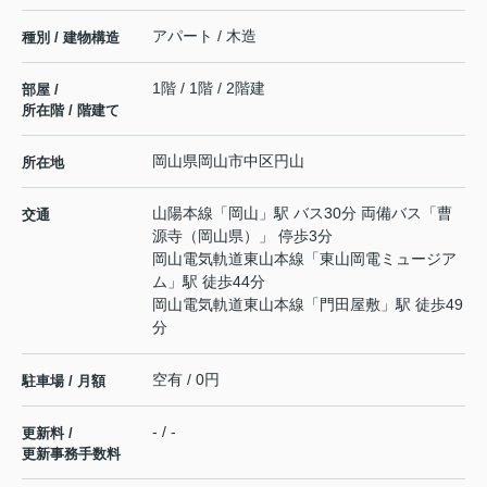
アパート / 木造
種別 / 建物構造
1階 / 1階 / 2階建
部屋 /
所在階 / 階建て
岡山県
岡山市中区
円山
所在地
山陽本線
「
岡山
」駅 バス30分 両備バス「曹
交通
源寺（岡山県）」 停歩3分
岡山電気軌道東山本線
「
東山岡電ミュージア
ム
」駅 徒歩44分
岡山電気軌道東山本線
「
門田屋敷
」駅 徒歩49
分
空有 / 0円
駐車場 / 月額
- / -
更新料 /
更新事務手数料