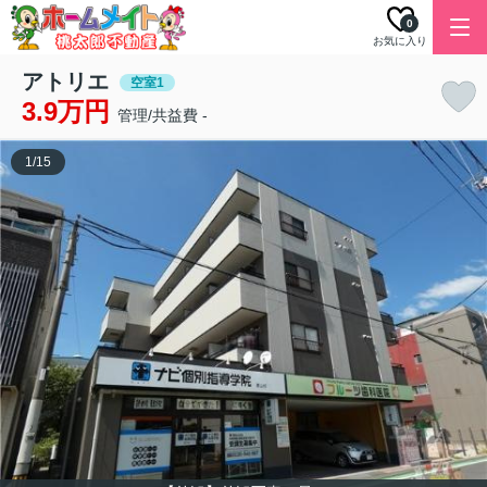
0
お気に入り
アトリエ
空室1
3.9万円
管理/共益費 -
1
/
15