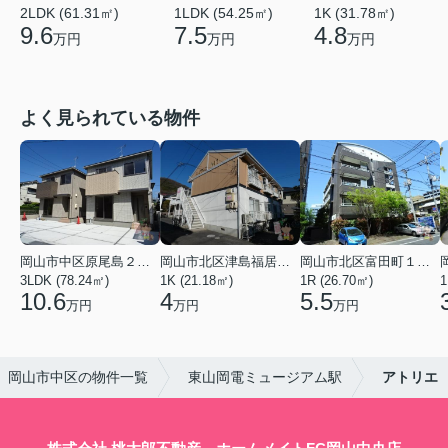
2LDK (61.31㎡)
1LDK (54.25㎡)
1K (31.78㎡)
9.6
7.5
4.8
万円
万円
万円
よく見られている物件
岡山市中区原尾島２丁目
岡山市北区津島福居１丁目
岡山市北区富田町１丁目
3LDK (78.24㎡)
1K (21.18㎡)
1R (26.70㎡)
1
10.6
4
5.5
万円
万円
万円
岡山市中区の物件一覧
東山岡電ミュージアム駅
アトリエ