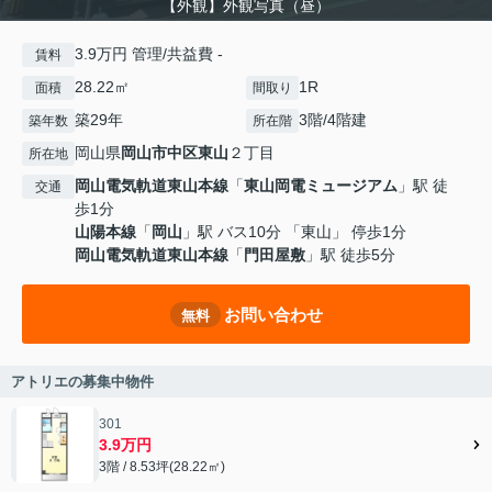
【外観】外観写真（昼）
3.9万円 管理/共益費 -
賃料
28.22㎡
1R
面積
間取り
築29年
3階/4階建
築年数
所在階
岡山県
岡山市中区
東山
２丁目
所在地
岡山電気軌道東山本線
「
東山岡電ミュージアム
」駅 徒
交通
歩1分
山陽本線
「
岡山
」駅 バス10分 「東山」 停歩1分
岡山電気軌道東山本線
「
門田屋敷
」駅 徒歩5分
お問い合わせ
無料
アトリエの募集中物件
301
3.9万円
3階 / 8.53坪(28.22㎡)